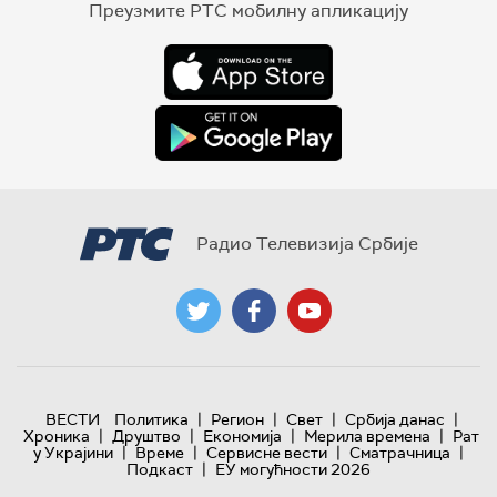
Преузмите РТС мобилну апликацију
Радио Телевизија Србије
|
|
|
|
ВЕСТИ
Политика
Регион
Свет
Србија данас
|
|
|
|
Хроника
Друштво
Економија
Мерила времена
Рат
|
|
|
|
у Украјини
Време
Сервисне вести
Сматрачница
|
Подкаст
ЕУ могућности 2026