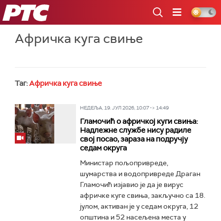
РТС
Афричка куга свиње
Таг:
Афричка куга свиње
НЕДЕЉА, 19. ЈУЛ 2026, 10:07 -> 14:49
Гламочић о афричкој куги свиња:
Надлежне службе нису радиле
свој посао, зараза на подручју
седам округа
Министар пољопривреде,
шумарства и водопривреде Драган
Гламочић изјавио је да је вирус
афричке куге свиња, закључно са 18.
јулом, активан је у седам округа, 12
општина и 52 насељена места у