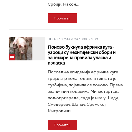
Србији. Након...
Прочитај
ПЕТАК, 10. МАЈ 2024, 18:30 -> 10:21
Поново букнула афричка куга -
узроци су нехигијенски обори и
занемарена правила уласка и
изласка
Последња епидемија афричке куге
трајала је пола године и тек што је
сузбијена, појавила се поново. Према
званичним подацима Министартсва
пољопривреде, сада је има у Шиду,
Смедереву, Шапцу, Сремској
Митровици...
Прочитај