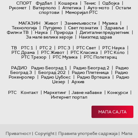
|
|
|
|
СПОРТ
Фудбал
Кошарка
Тенис
Одбојка
|
|
|
|
Рукомет
Ватерполо
Атлетика
Ауто-мото
Остали
|
спортови
Меморијал РТС
|
|
|
МАГАЗИН
Живот
Занимљивости
Музика
|
|
|
|
Технологијa
Путујемо
Свет познатих
Здравље
|
|
|
|
Филм и ТВ
Наука
Природа
Дигитални предузетник
|
За мале велике хероје
Наизглед здрав
|
|
|
|
|
ТВ
РТС 1
РТС 2
РТС 3
РТС Свет
РТС Наука
|
|
|
|
РТС Драма
РТС Живот
РТС Класика
РТС Коло
|
|
РТС Трезор
РТС Музика
РТС Полетарац
|
|
РАДИО
Радио Београд 1
Радио Београд 2
Радио
|
|
|
Београд 3
Београд 202
Радио Плетеница
Радио
|
|
|
Рокенролер
Радио Џубокс
Радио Вртешка
Радио
|
Џезер
Архив
|
|
|
|
РТС
Контакт
Маркетинг
Јавне набавке
Конкурси
Интернет портал
МАПА САЈТА
Приватност
Copyright
Правила употребе садржаја
Мапа
|
|
|