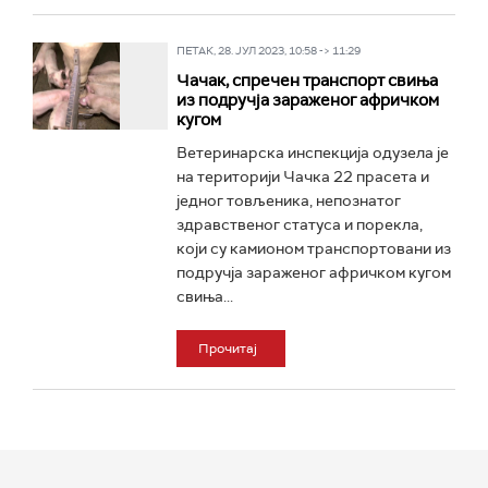
ПЕТАК, 28. ЈУЛ 2023, 10:58 -> 11:29
Чачак, спречен транспорт свиња
из подручја зараженог афричком
кугом
Ветеринарска инспекција одузела је
на територији Чачка 22 прасета и
једног товљеника, непознатог
здравственог статуса и порекла,
који су камионом транспортовани из
подручја зараженог афричком кугом
свиња...
Прочитај