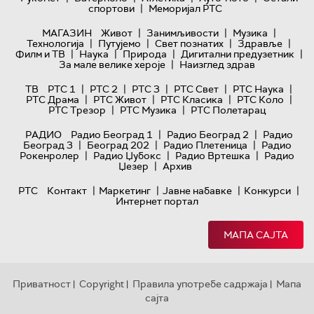
|
спортови
Меморијал РТС
|
|
|
МАГАЗИН
Живот
Занимљивости
Музика
|
|
|
|
Технологијa
Путујемо
Свет познатих
Здравље
|
|
|
|
Филм и ТВ
Наука
Природа
Дигитални предузетник
|
За мале велике хероје
Наизглед здрав
|
|
|
|
|
ТВ
РТС 1
РТС 2
РТС 3
РТС Свет
РТС Наука
|
|
|
|
РТС Драма
РТС Живот
РТС Класика
РТС Коло
|
|
РТС Трезор
РТС Музика
РТС Полетарац
|
|
РАДИО
Радио Београд 1
Радио Београд 2
Радио
|
|
|
Београд 3
Београд 202
Радио Плетеница
Радио
|
|
|
Рокенролер
Радио Џубокс
Радио Вртешка
Радио
|
Џезер
Архив
|
|
|
|
РТС
Контакт
Маркетинг
Јавне набавке
Конкурси
Интернет портал
МАПА САЈТА
Приватност
Copyright
Правила употребе садржаја
Мапа
|
|
|
сајта