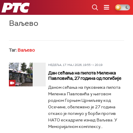
РТС
Ваљево
Таг:
Ваљево
НЕДЕЉА, 17. МАЈ 2026, 19:55 -> 20:19
Дан сећања на пилота Миленка
Павловића, 27 година од погибије
Даном сећања на пуковника пилота
Миленка Павловића у његовом
родном Горњем Црниљеву код
Осечине, обележено је 27 година
откако је погинуо у борби против
НАТО ескадриле изнад Ваљева. У
Меморијалном комплексу...