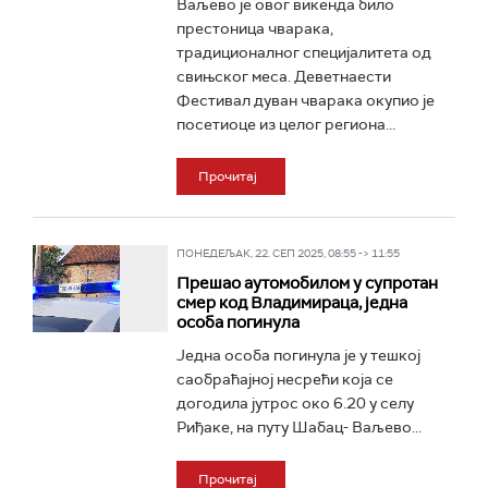
Ваљево је овог викенда било
престоница чварака,
традиционалног специјалитета од
свињског меса. Деветнаести
Фестивал дуван чварака окупио је
посетиоце из целог региона...
Прочитај
ПОНЕДЕЉАК, 22. СЕП 2025, 08:55 -> 11:55
Прешао аутомобилом у супротан
смер код Владимираца, једна
особа погинула
Једна особа погинула је у тешкој
саобраћајној несрећи која се
догодила јутрос око 6.20 у селу
Риђаке, на путу Шабац- Ваљево...
Прочитај