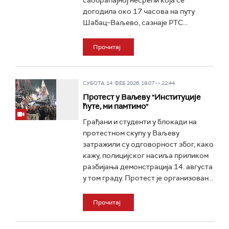
саобраћајној несрећи која се
догодила око 17 часова на путу
Шабац–Ваљево, сазнаје РТС...
Прочитај
СУБОТА, 14. ФЕБ 2026, 18:07 -> 22:44
Протест у Ваљеву "Институције
ћуте, ми памтимо"
Грађани и студенти у блокади на
протестном скупу у Ваљеву
затражили су одговорност због, како
кажу, полицијског насиља приликом
разбијања демонстрација 14. августа
у том граду. Протест је организован...
Прочитај