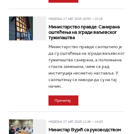
НЕДЕЉА, 17. АВГ 2025, 20:50 -> 21:18
Министарство правде: Санирана
оштећења на згради ваљевског
тужилаштва
Министарство правде саопштило је
да су оштећења на згради ваљевског
тужилаштва санирана, а поломњена
стакла замењена, чиме се рад
институција несметно наставља. У
саопштењу се наводи да су на тај
начин...
Прочитај
НЕДЕЉА, 17. АВГ 2025, 11:36 -> 14:23
Министар Вујић са руководством