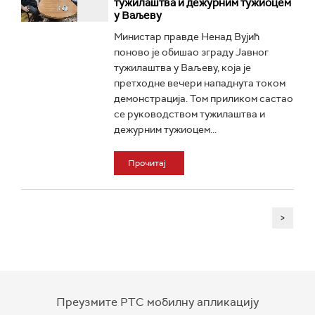
тужилаштва и дежурним тужиоцем
у Ваљеву
Министар правде Ненад Вујић
поново је обишао зграду Јавног
тужилаштва у Ваљеву, која је
претходне вечери нападнута током
демонстрација. Том приликом састао
се руководством тужилаштва и
дежурним тужиоцем...
Прочитај
>
Преузмите РТС мобилну апликацију