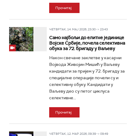
Прочитај
ЧЕТВРТАК, 14. МАЈ 2026, 23:30 -> 23:43
Само најбољи до елитне јединице
Војске Србије, почела селективна
обука за 72. бригаду у Ваљеву
Након свечане заклетве у касарни
Војвода Живојин Мишић у Ваљеву
кандидати за пријем у 72. бригаду за
специјалне операције почели су и
селективну обуку. Кандидати у
Ваљеву део су петог циклуса
селективне...
Прочитај
ЧЕТВРТАК, 12. МАР 2026, 09:39 -> 09:49