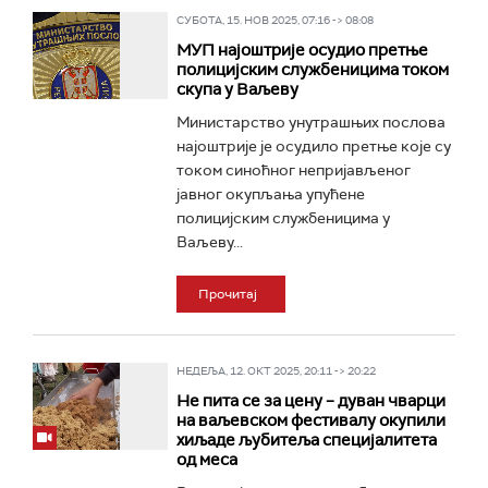
СУБОТА, 15. НОВ 2025, 07:16 -> 08:08
МУП најоштрије осудио претње
полицијским службеницима током
скупа у Ваљеву
Министарство унутрашњих послова
најоштрије је осудило претње које су
током синоћног непријављеног
јавног окупљања упућене
полицијским службеницима у
Ваљеву...
Прочитај
НЕДЕЉА, 12. ОКТ 2025, 20:11 -> 20:22
Не пита се за цену – дуван чварци
на ваљевском фестивалу окупили
хиљаде љубитеља специјалитета
од меса