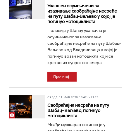
Ухапшен осумњичени за
изазивање саобраћајне несреће
на путу Шабац-Ваљево у којој је
погинуо мотоциклиста
Полиција у Шапцу ухапсила је
осумњиченог за изазивање
саобраћајне несреће на путу Шабац-
Ваљево код Владимираца у којој је
погинуо возач мотоцикла који се
кретао из супротног смера...
Прочитај
СРЕДА, 11. МАР 2026, 18:42 -> 21:13
Саобраћајна несрећа на путу
Шабац–Ваљево, погинуо
мотоциклиста
Млађи мушкарац погинио је у