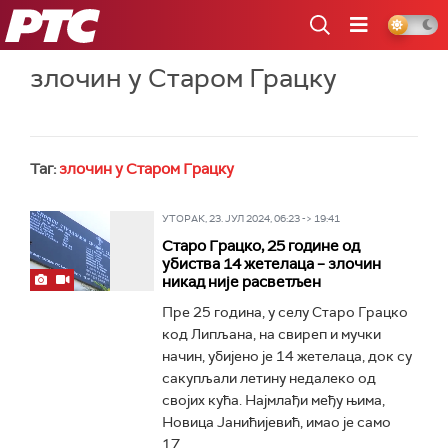
РТС
злочин у Старом Грацку
Таг:
злочин у Старом Грацку
УТОРАК, 23. ЈУЛ 2024, 06:23 -> 19:41
Старо Грацко, 25 године од
убиства 14 жетелаца – злочин
никад није расветљен
Пре 25 година, у селу Старо Грацко
код Липљана, на свиреп и мучки
начин, убијено је 14 жетелаца, док су
сакупљали летину недалеко од
својих кућа. Најмлађи међу њима,
Новица Јанићијевић, имао је само
17...