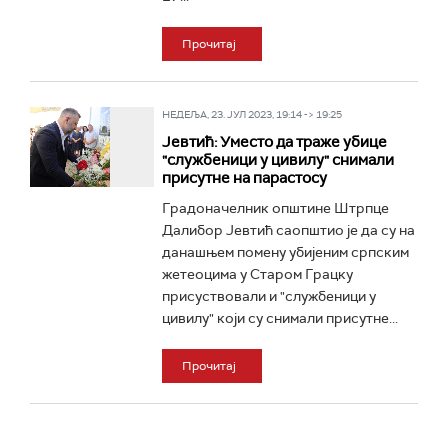
Прочитај
НЕДЕЉА, 23. ЈУЛ 2023, 19:14 -> 19:25
Јевтић: Уместо да траже убице
"службеници у цивилу" снимали
присутне на парастосу
Градоначелник општине Штрпце
Далибор Јевтић саопштио је да су на
данашњем помену убијеним српским
жетеоцима у Старом Грацку
присуствовали и "службеници у
цивилу" који су снимали присутне...
Прочитај