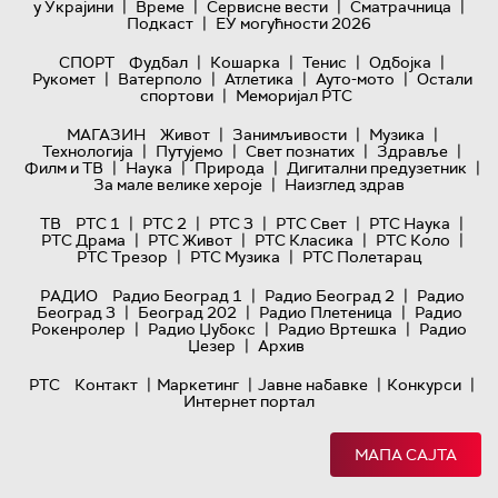
|
|
|
|
у Украјини
Време
Сервисне вести
Сматрачница
|
Подкаст
ЕУ могућности 2026
|
|
|
|
СПОРТ
Фудбал
Кошарка
Тенис
Одбојка
|
|
|
|
Рукомет
Ватерполо
Атлетика
Ауто-мото
Остали
|
спортови
Меморијал РТС
|
|
|
МАГАЗИН
Живот
Занимљивости
Музика
|
|
|
|
Технологијa
Путујемо
Свет познатих
Здравље
|
|
|
|
Филм и ТВ
Наука
Природа
Дигитални предузетник
|
За мале велике хероје
Наизглед здрав
|
|
|
|
|
ТВ
РТС 1
РТС 2
РТС 3
РТС Свет
РТС Наука
|
|
|
|
РТС Драма
РТС Живот
РТС Класика
РТС Коло
|
|
РТС Трезор
РТС Музика
РТС Полетарац
|
|
РАДИО
Радио Београд 1
Радио Београд 2
Радио
|
|
|
Београд 3
Београд 202
Радио Плетеница
Радио
|
|
|
Рокенролер
Радио Џубокс
Радио Вртешка
Радио
|
Џезер
Архив
|
|
|
|
РТС
Контакт
Маркетинг
Јавне набавке
Конкурси
Интернет портал
МАПА САЈТА