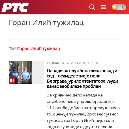
РТС
Горан Илић тужилац
Таг:
Горан Илић тужилац
УТОРАК, 18. ЈУЛ 2023, 20:00 -> 21:25
Напади на службена лица некад и
сад – осамдесетих је пола
Београда јурило атентатора, људи
данас заобилазе проблем
За кривично дело напада на
службено лице у прошлој години је
111 особа добило затворску казну, а
то, оцењује тужилац Врховног јавног
тужилаштва Горан Илић, није мало
када се упореди с другим делима.