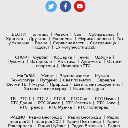
|
|
|
|
ВЕСТИ
Политика
Регион
Свет
Србија данас
|
|
|
|
Хроника
Друштво
Економија
Мерила времена
Рат
|
|
|
|
у Украјини
Време
Сервисне вести
Сматрачница
|
Подкаст
ЕУ могућности 2026
|
|
|
|
СПОРТ
Фудбал
Кошарка
Тенис
Одбојка
|
|
|
|
Рукомет
Ватерполо
Атлетика
Ауто-мото
Остали
|
спортови
Меморијал РТС
|
|
|
МАГАЗИН
Живот
Занимљивости
Музика
|
|
|
|
Технологијa
Путујемо
Свет познатих
Здравље
|
|
|
|
Филм и ТВ
Наука
Природа
Дигитални предузетник
|
За мале велике хероје
Наизглед здрав
|
|
|
|
|
ТВ
РТС 1
РТС 2
РТС 3
РТС Свет
РТС Наука
|
|
|
|
РТС Драма
РТС Живот
РТС Класика
РТС Коло
|
|
РТС Трезор
РТС Музика
РТС Полетарац
|
|
РАДИО
Радио Београд 1
Радио Београд 2
Радио
|
|
|
Београд 3
Београд 202
Радио Плетеница
Радио
|
|
|
Рокенролер
Радио Џубокс
Радио Вртешка
Радио