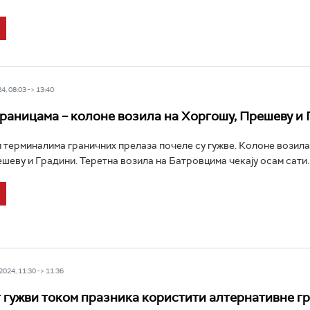
4, 08:03 -> 13:40
границама – колоне возила на Хоргошу, Прешеву и
 терминалима граничних прелаза почеле су гужве. Колоне возила
шеву и Градини. Теретна возила на Батровцима чекају осам сати..
024, 11:30 -> 11:36
 гужви током празника користити алтернативне г