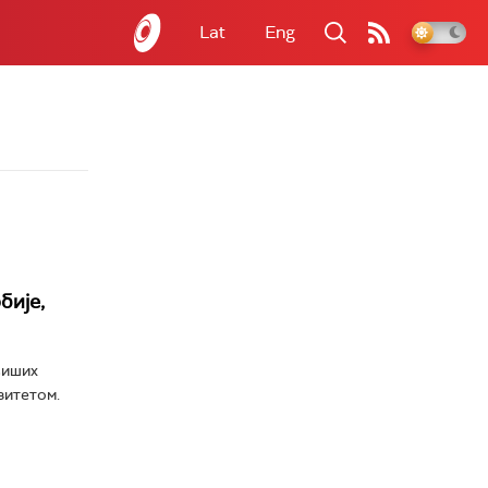
Lat
Eng
бије,
виших
зитетом.