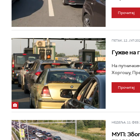
Прочитај
ПЕТАК, 12. ЈУЛ 202
Гужве на 
На путничким
Хоргошу, Пре
Прочитај
НЕДЕЉА, 11. ФЕБ 2
МУП: Због