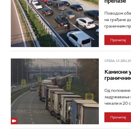
прелазе
Поводом обел
на грађане да
граничним пр
Прочитај
СРЕДА, 13. ДЕЦ 202
Камиони у
гранични
Од половине 
задржавања к
чекали и 20 с
Прочитај