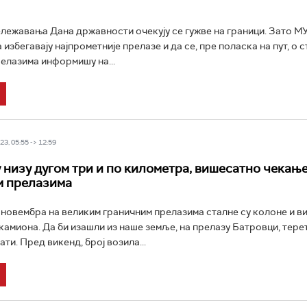
ежавања Дана државности очекују се гужве на граници. Зато МУ
 избегавају најпрометније прелазе и да се, пре поласка на пут, о 
елазима информишу на...
3, 05:55 -> 12:59
 низу дугом три и по километра, вишесатно чекање
м прелазима
новембра на великим граничним прелазима сталне су колоне и в
амиона. Да би изашли из наше земље, на прелазу Батровци, тере
ати. Пред викенд, број возила...