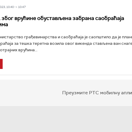
23, 10:40 -> 10:47
 због врућине обустављена забрана саобраћаја
има
истарство грађевинарства и саобраћаја је саопштило да је пла
раћаја за тешка теретна возила овог викенда стављена ван снаге
отрајних врућина...
Преузмите РТС мобилну апли