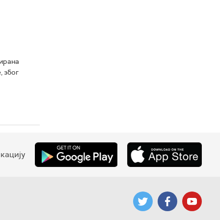
нирана
, због
кацију