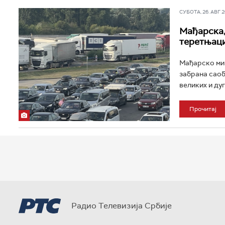
СУБОТА, 26. АВГ 20
Мађарска,
теретњац
Мађарско мин
забрана саоб
великих и дуг
Прочитај
Радио Телевизија Србије