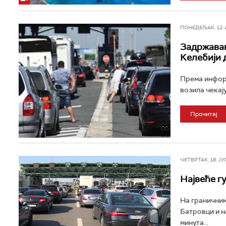
ПОНЕДЕЉАК, 12. АВ
Задржавањ
Келебији 
Према информ
возила чекају
Прочитај
ЧЕТВРТАК, 18. ЈУЛ 
Највеће г
На граничним
Батровци и н
минута...