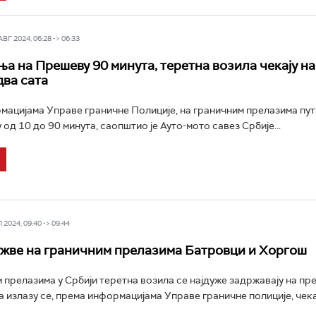
Г 2024, 06:28 -> 06:33
а на Прешеву 90 минута, теретна возила чекају на
два сата
ацијама Управе граничне Полиције, на граничним прелазима пу
 од 10 до 90 минута, саопштио је Ауто-мото савез Србије...
2024, 09:40 -> 09:44
ужве на граничним прелазима Батровци и Хоргош
 прелазима у Србији теретна возила се најдуже задржавају на пр
а излазу се, према информацијама Управе граничне полиције, чек