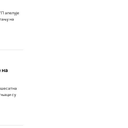
П апелује
стању на
 на
ишесатна
тњаци су