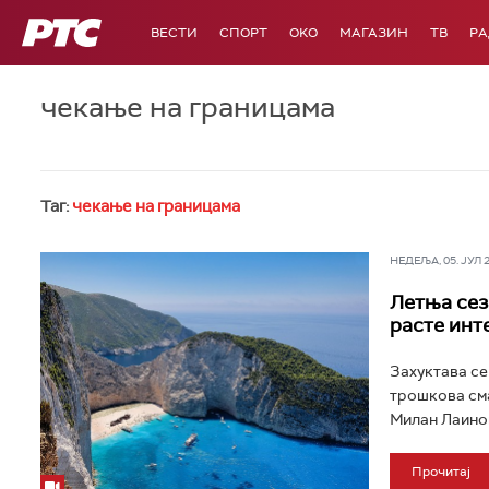
РТС
ВЕСТИ
СПОРТ
OKO
МАГАЗИН
ТВ
Р
чекање на границама
Таг:
чекање на границама
НЕДЕЉА, 05. ЈУЛ 20
Летња сезо
расте инт
Захуктава се
трошкова сма
Милан Лаинови
Прочитај