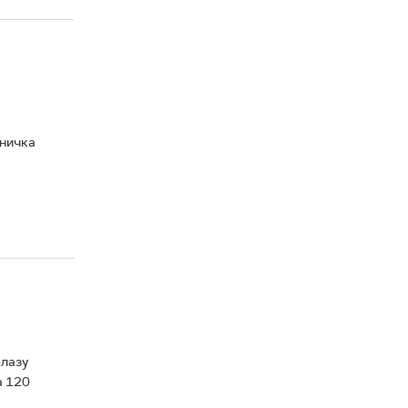
тничка
елазу
а 120