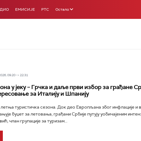
АДИО
ЕМИСИЈЕ
РТС
Остало
26, 09:20 -> 22:31
на у јеку – Грчка и даље први избор за грађане Ср
ересовање за Италију и Шпанију
 летња туристичка сезона. Док део Европљана због инфлације и 
њује буџет за летовања, грађани Србије путују уобичајеним интен
ћ, члан групације за туризам...