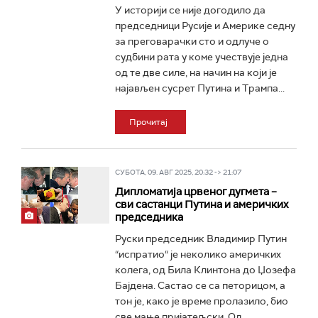
У историји се није догодило да
председници Русије и Америке седну
за преговарачки сто и одлуче о
судбини рата у коме учествује једна
од те две силе, на начин на који је
најављен сусрет Путина и Трампа...
Прочитај
СУБОТА, 09. АВГ 2025, 20:32 -> 21:07
Дипломатија црвеног дугмета –
сви састанци Путина и америчких
председника
Руски председник Владимир Путин
“испратио“ је неколико америчких
колега, од Била Клинтона до Џозефа
Бајдена. Састао се са петорицом, а
тон је, како је време пролазило, био
све мање пријатељски. Од