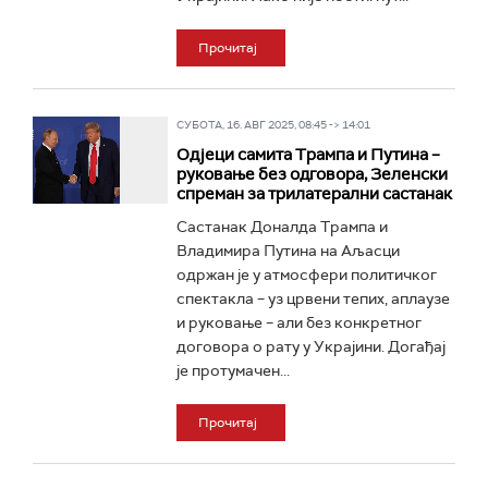
Прочитај
СУБОТА, 16. АВГ 2025, 08:45 -> 14:01
Одјеци самита Трампа и Путина –
руковање без одговора, Зеленски
спреман за трилатерални састанак
Састанак Доналда Трампа и
Владимира Путина на Аљасци
одржан је у атмосфери политичког
спектакла – уз црвени тепих, аплаузе
и руковање – али без конкретног
договора о рату у Украјини. Догађај
је протумачен...
Прочитај