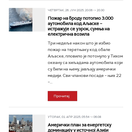
ЧЕТВРТАК, 26. ЈУН 2025, 20:06 -> 20:30
Пожар на броду потопио 3.000
аутомобила код Аљаске –
истражује се узрок, сумња на
електрична возила
Три недеље након што је избио
пожар на теретњаку код обале
Аљаске, пловило је потонуло у Тихом
океану са хиљадама аутомобила који
су били на њему, јављају амерички
медији. Сви чланови посаде – њих 22
–...
Прочитај
УТОРАК, 01. АПР 2025, 05:54 -> 06:08
Амерички план за енергетску
доминацију у источној Азији