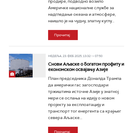
продире, подводно возило
Америчке националне службе за
надгледање океана и атмосфере,
наишло је на чудну, златну куглу...
Прочитај
НЕДЕЉА, 23. ФЕБ 2025, 13:32 -> 07:50
Снови Аљаске о богатом профиту и
економском освајању Азије
План председника Доналда Трампа
да амерички гас загосподари
тржиштима источне Азије у знатној
мери се ослања на идеју о новом
пројекту за експлоатацију и
транспорт тог енергента са крајњег
севера Аљаске...
Прочитај