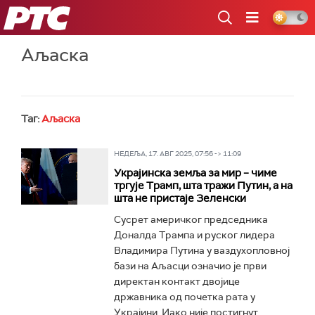
РТС
Аљаска
Таг:
Аљаска
НЕДЕЉА, 17. АВГ 2025, 07:56 -> 11:09
Украјинска земља за мир – чиме
тргује Трамп, шта тражи Путин, а на
шта не пристаје Зеленски
Сусрет америчког председника
Доналда Трампа и руског лидера
Владимира Путина у ваздухопловној
бази на Аљасци означио је први
директан контакт двојице
државника од почетка рата у
Украјини. Иако није постигнут...