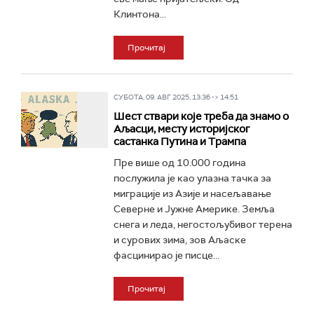
Клинтона...
Прочитај
СУБОТА, 09. АВГ 2025, 13:36 -> 14:51
Шест ствари које треба да знамо о
Аљасци, месту историјског
састанка Путина и Трампа
Пре више од 10.000 година
послужила је као улазна тачка за
миграције из Азије и насељавање
Северне и Јужне Америке. Земља
снега и леда, негостољубивог терена
и сурових зима, зов Аљаске
фасцинирао је писце...
Прочитај