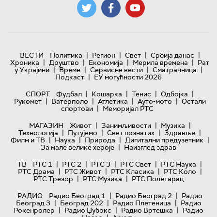
|
|
|
|
ВЕСТИ
Политика
Регион
Свет
Србија данас
|
|
|
|
Хроника
Друштво
Економија
Мерила времена
Рат
|
|
|
|
у Украјини
Време
Сервисне вести
Сматрачница
|
Подкаст
ЕУ могућности 2026
|
|
|
|
СПОРТ
Фудбал
Кошарка
Тенис
Одбојка
|
|
|
|
Рукомет
Ватерполо
Атлетика
Ауто-мото
Остали
|
спортови
Меморијал РТС
|
|
|
МАГАЗИН
Живот
Занимљивости
Музика
|
|
|
|
Технологијa
Путујемо
Свет познатих
Здравље
|
|
|
|
Филм и ТВ
Наука
Природа
Дигитални предузетник
|
За мале велике хероје
Наизглед здрав
|
|
|
|
|
ТВ
РТС 1
РТС 2
РТС 3
РТС Свет
РТС Наука
|
|
|
|
РТС Драма
РТС Живот
РТС Класика
РТС Коло
|
|
РТС Трезор
РТС Музика
РТС Полетарац
|
|
РАДИО
Радио Београд 1
Радио Београд 2
Радио
|
|
|
Београд 3
Београд 202
Радио Плетеница
Радио
|
|
|
Рокенролер
Радио Џубокс
Радио Вртешка
Радио