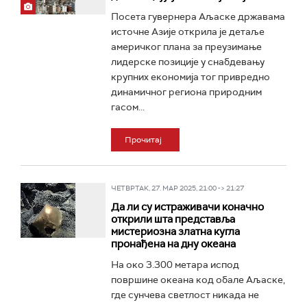
Посета гувернера Аљаске државама
источне Азије открила је детаље
америчког плана за преузимање
лидерске позиције у снабдевању
крупних економија тог привредно
динамичног региона природним
гасом...
Прочитај
ЧЕТВРТАК, 27. МАР 2025, 21:00 -> 21:27
Да ли су истраживачи коначно
открили шта представља
мистериозна златна кугла
пронађена на дну океана
На око 3.300 метара испод
површине океана код обале Аљаске,
где сунчева светлост никада не