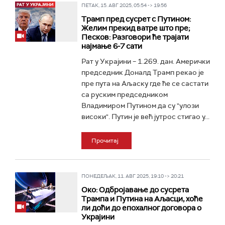
ПЕТАК, 15. АВГ 2025, 05:54 -> 19:56
Трамп пред сусрет с Путином:
Желим прекид ватре што пре;
Песков: Разговори ће трајати
најмање 6-7 сати
Рат у Украјини – 1.269. дан. Амерички
председник Доналд Трамп рекао је
пре пута на Аљаску где ће се састати
са руским председником
Владимиром Путином да су "улози
високи". Путин је већ јутрос стигао у...
Прочитај
ПОНЕДЕЉАК, 11. АВГ 2025, 19:10 -> 20:21
Око: Одбројавање до сусрета
Трампа и Путина на Аљасци, хоће
ли доћи до епохалног договора о
Украјини