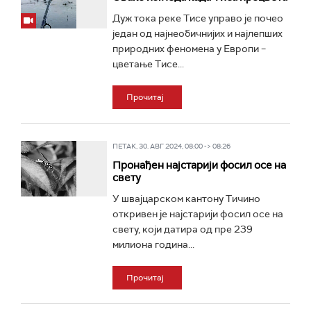
Дуж тока реке Тисе управо је почео
један од најнеобичнијих и најлепших
природних феномена у Европи –
цветање Тисе...
Прочитај
ПЕТАК, 30. АВГ 2024, 08:00 -> 08:26
Пронађен најстарији фосил осе на
свету
У швајцарском кантону Тичино
откривен је најстарији фосил осе на
свету, који датира од пре 239
милиона година...
Прочитај