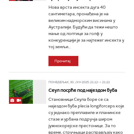
Нова врста инсекта дуга 40
сантиметара, пронађена је на
великим надморским висинама у
Аустралији. Будући да тежи нешто
мање од лоптице за голф у
конкуренцији је за најтежег инсекта у
тој земљи...
Прочитај
ПОНЕДЕЉАК, 30. ЈУН 2025, 21:12 -> 21:22
Сеул посрће под најездом буба
Становници Сеула боре се са
најездом буба plecia longiforceps које
су једнако преплавиле и планинске
стазе и урбана подручја широм
јужнокорејске престонице. За то
време, стручњаци расправљају како