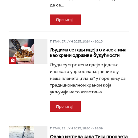
да се...
Прочитај
ПЕТАК, 27. ЈУН 2025, 10:14 -> 10:15
Људима се гади идеја о инсектима
као храни одрживе будућности
Људи су згрожени идејом једења
инсеката упркос мањој цени коју
наша планета „плаћа" у поређењу са
традиционалном храном која
укључује месо животиња...
Прочитај
ПЕТАК, 13. ЈУН 2025, 18:30 -> 18:39
Овако изгледа када Тиса процвета