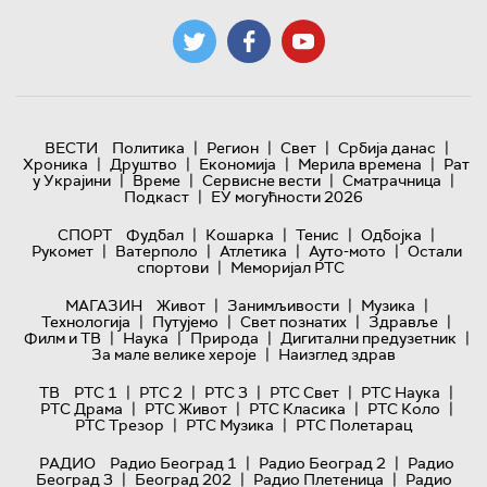
|
|
|
|
ВЕСТИ
Политика
Регион
Свет
Србија данас
|
|
|
|
Хроника
Друштво
Економија
Мерила времена
Рат
|
|
|
|
у Украјини
Време
Сервисне вести
Сматрачница
|
Подкаст
ЕУ могућности 2026
|
|
|
|
СПОРТ
Фудбал
Кошарка
Тенис
Одбојка
|
|
|
|
Рукомет
Ватерполо
Атлетика
Ауто-мото
Остали
|
спортови
Меморијал РТС
|
|
|
МАГАЗИН
Живот
Занимљивости
Музика
|
|
|
|
Технологијa
Путујемо
Свет познатих
Здравље
|
|
|
|
Филм и ТВ
Наука
Природа
Дигитални предузетник
|
За мале велике хероје
Наизглед здрав
|
|
|
|
|
ТВ
РТС 1
РТС 2
РТС 3
РТС Свет
РТС Наука
|
|
|
|
РТС Драма
РТС Живот
РТС Класика
РТС Коло
|
|
РТС Трезор
РТС Музика
РТС Полетарац
|
|
РАДИО
Радио Београд 1
Радио Београд 2
Радио
|
|
|
Београд 3
Београд 202
Радио Плетеница
Радио