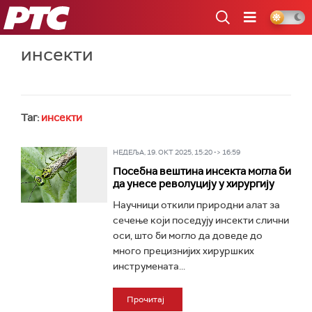
РТС
инсекти
Таг:
инсекти
НЕДЕЉА, 19. ОКТ 2025, 15:20 -> 16:59
Посебна вештина инсекта могла би
да унесе револуцију у хирургију
Научници откили природни алат за
сечење који поседују инсекти слични
оси, што би могло да доведе до
много прецизнијих хируршких
инструмената...
Прочитај