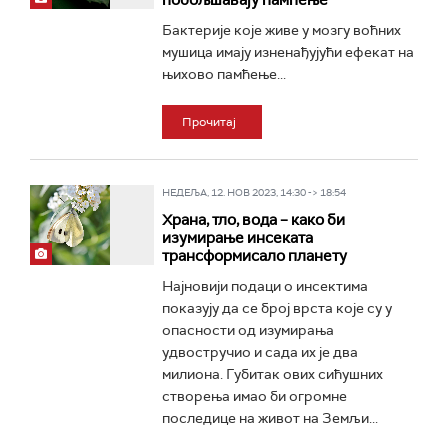
побољшавају памћење
Бактерије које живе у мозгу воћних
мушица имају изненађујући ефекат на
њихово памћење...
Прочитај
НЕДЕЉА, 12. НОВ 2023, 14:30 -> 18:54
Храна, тло, вода – како би
изумирање инсеката
трансформисало планету
Најновији подаци о инсектима
показују да се број врста које су у
опасности од изумирања
удвостручио и сада их је два
милиона. Губитак ових сићушних
створења имао би огромне
последице на живот на Земљи...