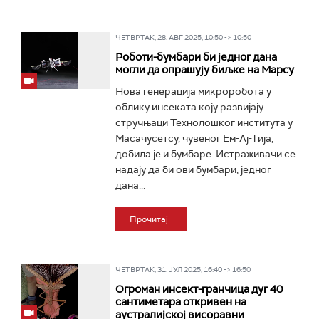
ЧЕТВРТАК, 28. АВГ 2025, 10:50 -> 10:50
Роботи-бумбари би једног дана
могли да опрашују биљке на Марсу
Нова генерација микроробота у
облику инсеката коју развијају
стручњаци Технолошког института у
Масачусетсу, чувеног Ем-Ај-Тија,
добила је и бумбаре. Истраживачи се
надају да би ови бумбари, једног
дана...
Прочитај
ЧЕТВРТАК, 31. ЈУЛ 2025, 16:40 -> 16:50
Огроман инсект-гранчица дуг 40
сантиметара откривен на
аустралијској висоравни