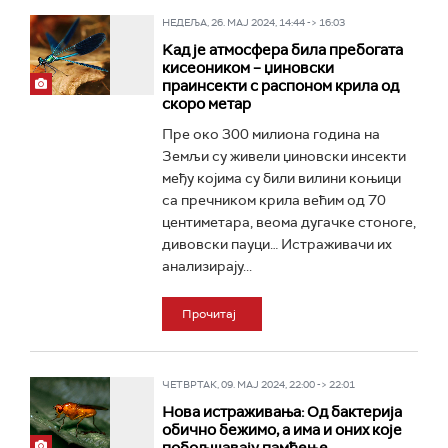
НЕДЕЉА, 26. МАЈ 2024, 14:44 -> 16:03
Kад је атмосфера била пребогата
кисеоником – џиновски
праинсекти с распоном крила од
скоро метар
Пре око 300 милиона година на
Земљи су живели џиновски инсекти
међу којима су били вилини коњици
са пречником крила већим од 70
центиметара, веома дугачке стоноге,
дивовски пауци… Истраживачи их
анализирају...
Прочитај
ЧЕТВРТАК, 09. МАЈ 2024, 22:00 -> 22:01
Нова истраживања: Од бактерија
обично бежимо, а има и оних које