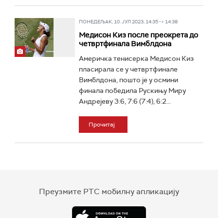
ПОНЕДЕЉАК, 10. ЈУЛ 2023, 14:35 -> 14:38
Медисон Киз после преокрета до
четвртфинала Вимблдона
Америчка тенисерка Медисон Киз
пласирала се у четвртфинале
Вимблдона, пошто је у осмини
финала победила Рускињу Миру
Андрејеву 3:6, 7:6 (7:4), 6:2...
Прочитај
Преузмите РТС мобилну апликацију