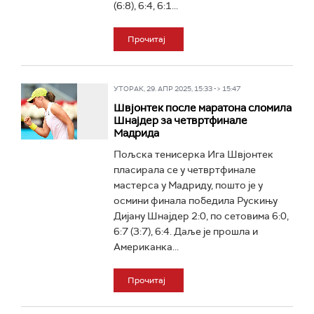
(6:8), 6:4, 6:1...
Прочитај
УТОРАК, 29. АПР 2025, 15:33 -> 15:47
Швјонтек после маратона сломила
Шнајдер за четвртфинале
Мадрида
Пољска тенисерка Ига Швјонтек
пласирала се у четвртфинале
мастерса у Мадриду, пошто је у
осмини финала победила Рускињу
Дијану Шнајдер 2:0, по сетовима 6:0,
6:7 (3:7), 6:4. Даље је прошла и
Американка...
Прочитај