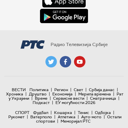
Радио Телевизија Србије
|
|
|
|
ВЕСТИ
Политика
Регион
Свет
Србија данас
|
|
|
|
Хроника
Друштво
Економија
Мерила времена
Рат
|
|
|
|
у Украјини
Време
Сервисне вести
Сматрачница
|
Подкаст
ЕУ могућности 2026
|
|
|
|
СПОРТ
Фудбал
Кошарка
Тенис
Одбојка
|
|
|
|
Рукомет
Ватерполо
Атлетика
Ауто-мото
Остали
|
спортови
Меморијал РТС