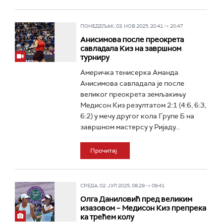
ПОНЕДЕЉАК, 03. НОВ 2025, 20:41 -> 20:47
Анисимова после преокрета
савладала Киз на завршном
турниру
Америчка тенисерка Аманда
Анисимова савладала је после
великог преокрета земљакињу
Медисон Киз резултатом 2:1 (4:6, 6:3,
6:2) у мечу другог кола Групе Б на
завршном мастерсу у Ријаду...
Прочитај
СРЕДА, 02. ЈУЛ 2025, 08:29 -> 09:41
Олга Даниловић пред великим
изазовом – Медисон Киз препрека
ка трећем колу