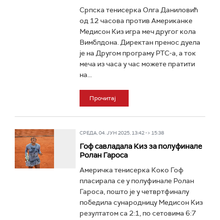
Српска тенисерка Олга Даниловић
од 12 часова против Американке
Медисон Киз игра меч другог кола
Вимблдона. Директан пренос дуела
је на Другом програму РТС-а, а ток
меча из часа у час можете пратити
на...
Прочитај
СРЕДА, 04. ЈУН 2025, 13:42 -> 15:38
Гоф савладала Киз за полуфинале
Ролан Гароса
Америчка тенисерка Коко Гоф
пласирала се у полуфинале Ролан
Гароса, пошто је у четвртфиналу
победила сународницу Медисон Киз
резултатом са 2:1, по сетовима 6:7