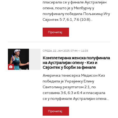
пласирала се у финале Аустралијан
опена, пошто је у Мелбурну у
полуфиналу победила Пољакињу Игу
Свјонтек 5:7, 6:1, 7:6 (10:8)...
Прочитај
СРЕДА, 22. ЈАН 2025, 07:44 -> 11:03
Комплетирана женска полуфинала
на Аустралијан опену - Киз и
Свјонтек у борби за финале
Америчка тенисерка Медисон Киз
победила је Украјинку Елину
Свитолину резултатом 2:1, по
сетовима 3:6, 6:3 и 6:4 и пласирала
се у полуфинале Аустралијан опена...
Прочитај