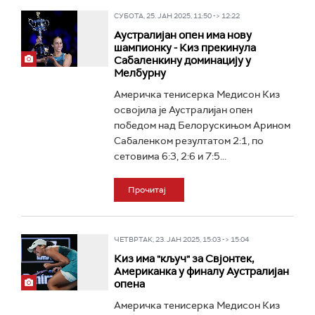
СУБОТА, 25. ЈАН 2025, 11:50 -> 12:22
Аустралијан опен има нову
шампионку - Киз прекинула
Сабаленкину доминацију у
Мелбурну
Америчка тенисерка Медисон Киз
освојила је Аустралијан опен
победом над Белорускињом Арином
Сабаленком резултатом 2:1, по
сетовима 6:3, 2:6 и 7:5...
Прочитај
ЧЕТВРТАК, 23. ЈАН 2025, 15:03 -> 15:04
Киз има "кључ" за Свјонтек,
Американка у финалу Аустралијан
опена
Америчка тенисерка Медисон Киз