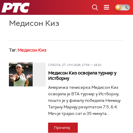
РТС
Медисон Киз
Таг:
Медисон Киз
СУБОТА, 27. ЈУН 2026, 17:54 -> 18:10
Медисон Киз освојила турнир у
Истборну
Америчка тенисерка Медисон Киз
освојила је ВТА турнир у Истборну,
пошто је у финалу победила Немицу
Татјану Марију резултатом 7:5, 6:4.
Меч је трајао сат и 35 минута...
Прочитај