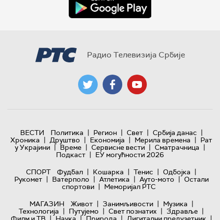
Радио Телевизија Србије
|
|
|
|
ВЕСТИ
Политика
Регион
Свет
Србија данас
|
|
|
|
Хроника
Друштво
Економија
Мерила времена
Рат
|
|
|
|
у Украјини
Време
Сервисне вести
Сматрачница
|
Подкаст
ЕУ могућности 2026
|
|
|
|
СПОРТ
Фудбал
Кошарка
Тенис
Одбојка
|
|
|
|
Рукомет
Ватерполо
Атлетика
Ауто-мото
Остали
|
спортови
Меморијал РТС
|
|
|
МАГАЗИН
Живот
Занимљивости
Музика
|
|
|
|
Технологијa
Путујемо
Свет познатих
Здравље
|
|
|
|
Филм и ТВ
Наука
Природа
Дигитални предузетник