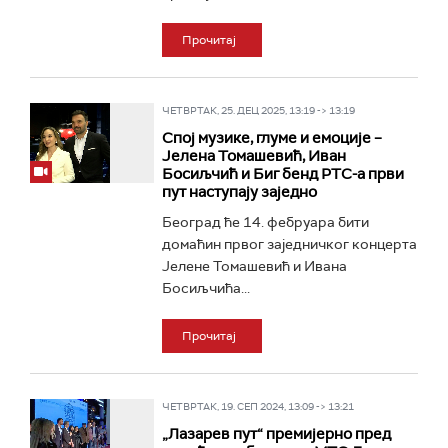
Прочитај
ЧЕТВРТАК, 25. ДЕЦ 2025, 13:19 -> 13:19
Спој музике, глуме и емоције –
Јелена Томашевић, Иван
Босиљчић и Биг бенд РТС-а први
пут наступају заједно
Београд ће 14. фебруара бити
домаћин првог заједничког концерта
Јелене Томашевић и Ивана
Босиљчића...
Прочитај
ЧЕТВРТАК, 19. СЕП 2024, 13:09 -> 13:21
„Лазарев пут“ премијерно пред