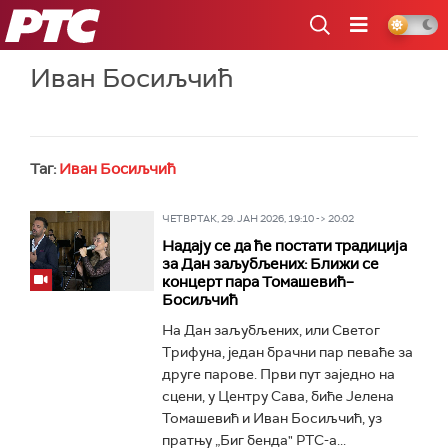
РТС
Иван Босиљчић
Таг:
Иван Босиљчић
ЧЕТВРТАК, 29. ЈАН 2026, 19:10 -> 20:02
Надају се да ће постати традиција
за Дан заљубљених: Ближи се
концерт пара Томашевић–
Босиљчић
На Дан заљубљених, или Светог
Трифуна, један брачни пар певаће за
друге парове. Први пут заједно на
сцени, у Центру Сава, биће Јелена
Томашевић и Иван Босиљчић, уз
пратњу „Биг бенда" РТС-а...