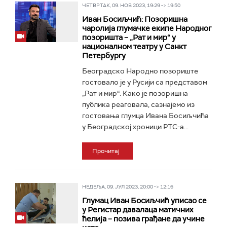
ЧЕТВРТАК, 09. НОВ 2023, 19:29 -> 19:50
Иван Босиљчић: Позоришна
чаролија глумачке екипе Народног
позоришта – „Рат и мир“ у
националном театру у Санкт
Петербургу
Београдско Народно позориште
гостовало је у Русији са представом
„Рат и мир“. Како је позоришна
публика реаговала, сазнајемо из
гостовања глумца Ивана Босиљчића
у Београдској хроници РТС-а...
Прочитај
НЕДЕЉА, 09. ЈУЛ 2023, 20:00 -> 12:16
Глумац Иван Босиљчић уписао се
у Регистар давалаца матичних
ћелија – позива грађане да учине