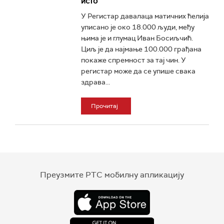
исто
У Регистар давалаца матичних ћелија
уписано је око 18.000 људи, међу
њима је и глумац Иван Босиљчић.
Циљ је да најмање 100.000 грађана
покаже спремност за тај чин. У
регистар може да се упише свака
здрава...
Прочитај
Преузмите РТС мобилну апликацију