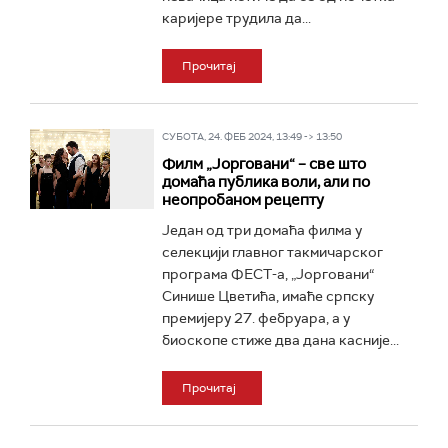
каријере трудила да...
Прочитај
СУБОТА, 24. ФЕБ 2024, 13:49 -> 13:50
Филм „Јорговани“ – све што
домаћа публика воли, али по
неопробаном рецепту
Један од три домаћа филма у
селекцији главног такмичарског
програма ФЕСТ-а, „Јорговани“
Синише Цветића, имаће српску
премијеру 27. фебруара, а у
биоскопе стиже два дана касније...
Прочитај