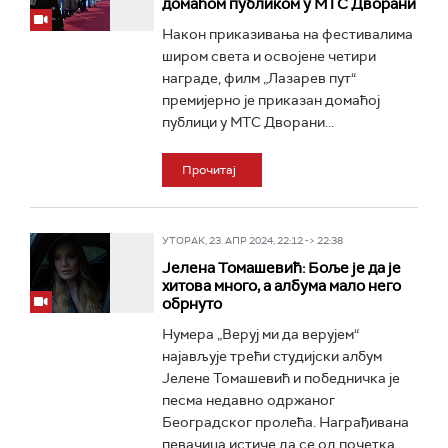
домаћом публиком у МТС Дворани
Након приказивања на фестивалима
широм света и освојене четири
награде, филм „Лазарев пут“
премијерно је приказан домаћој
публици у МТС Дворани...
Прочитај
УТОРАК, 23. АПР 2024, 22:12 -> 22:38
Јелена Томашевић: Боље је да је
хитова много, а албума мало него
обрнуто
Нумера „Веруј ми да верујем“
најављује трећи студијски албум
Јелене Томашевић и победничка је
песма недавно одржаног
Београдског пролећа. Награђивана
певачица истиче да се од почетка