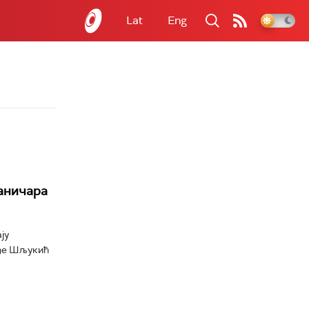
Lat
Eng
ханичара
ју
рђе Шљукић