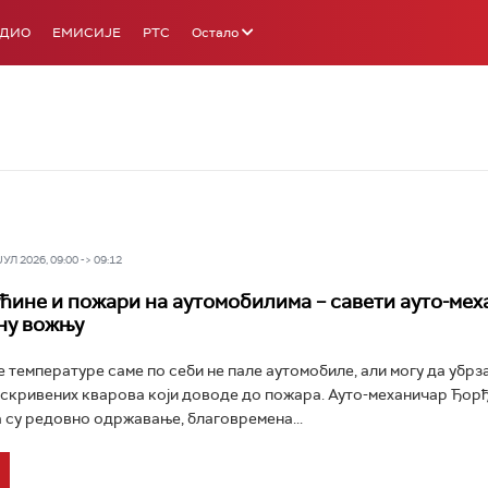
АДИО
ЕМИСИЈЕ
РТС
Остало
Л 2026, 09:00 -> 09:12
ћине и пожари на аутомобилима – савети ауто-ме
ну вожњу
 температуре саме по себи не пале аутомобиле, али могу да убрза
скривених кварова који доводе до пожара. Ауто-механичар Ђо
 су редовно одржавање, благовремена...