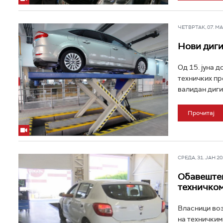
ЧЕТВРТАК, 07. МАЈ
Нови диги
Од 15. јуна 
техничких пр
валидан диги
Прочитај
СРЕДА, 31. ЈАН 202
Обавештењ
техничком
Власници воз
на техничким