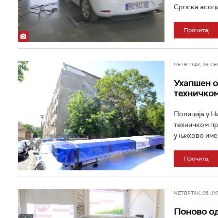
Српска асоциј
Прочитај
ЧЕТВРТАК, 28. СЕП 
Ухапшен о
техничком
Полиција у Н
техничком пр
у њихово име 
Прочитај
ЧЕТВРТАК, 06. ЈУЛ 
Поново од