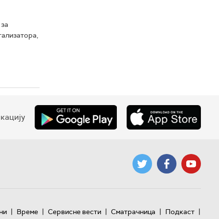
 за
тализатора,
кацију
|
|
|
|
|
ни
Време
Сервисне вести
Сматрачница
Подкаст