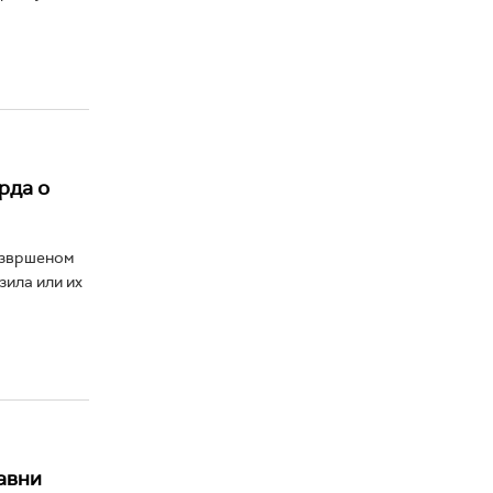
рда о
 извршеном
зила или их
авни