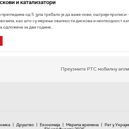
скови и катализатори
прегледима од 5. јула требало је да важе нови, оштрији прописи -
 возила, као што су мерење овалности дискова и неопходност ка
а одложена за две године...
Преузмите РТС мобилну апли
|
|
|
|
оника
Друштво
Економија
Мерила времена
Рат у Украји
ЕУ могућности 2026