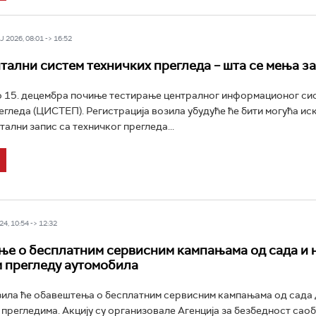
 2026, 08:01 -> 16:52
тални систем техничких прегледа – шта се мења за
до 15. децембра почиње тестирање централног информационог си
егледа (ЦИСТЕП). Регистрација возила убудуће ће бити могућа ис
тални запис са техничког прегледа...
4, 10:54 -> 12:32
е о бесплатним сервисним кампањама од сада и 
 прегледу аутомобила
ила ће обавештења о бесплатним сервисним кампањама од сада 
 прегледима. Акцију су организовале Агенција за безбедност саоб