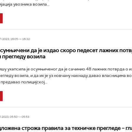
ација увозника возила...
2023, 16:05 -> 16:32
сумњичени да је издао скоро педесет лажних потв
 прегледу возила
ишу ухапсила је осумњиченог да је сачинио 48 лажних потврда о
егледу возила, и да их је уз новчану накнаду давао власницима во
предавао полицијској...
2023, 05:50 -> 05:53
ложена строжа правила за техничке прегледе – гл