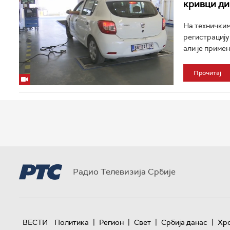
кривци ди
На техничким 
регистрацију
али је примен
Прочитај
Радио Телевизија Србије
|
|
|
|
ВЕСТИ
Политика
Регион
Свет
Србија данас
Хр