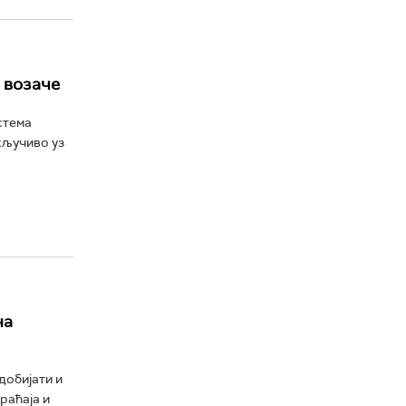
 возаче
стема
кључиво уз
на
добијати и
раћаја и