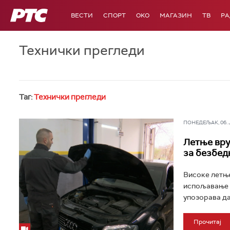
РТС
ВЕСТИ
СПОРТ
OKO
МАГАЗИН
ТВ
Р
Технички прегледи
Таг:
Технички прегледи
ПОНЕДЕЉАК, 06. ЈУ
Летње вру
за безбед
Високе летње
испољавање 
упозорава да
Прочитај