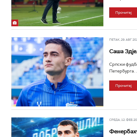
Прочитај
ПЕТАК, 29. АВГ 202
Саша Здје
Српски фудба
Петербурга. ..
Прочитај
СРЕДА, 12. ФЕБ 202
Фенербахч