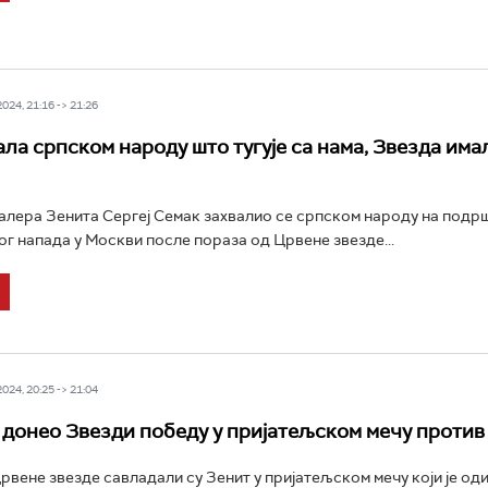
24, 21:16 -> 21:26
ала српском народу што тугује са нама, Звезда има
лера Зенита Сергеј Семак захвалио се српском народу на подр
г напада у Москви после пораза од Црвене звезде...
24, 20:25 -> 21:04
донео Звезди победу у пријатељском мечу против
вене звезде савладали су Зенит у пријатељском мечу који је оди