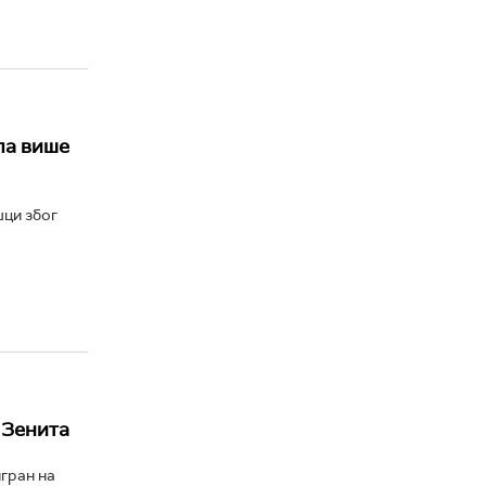
ла више
шци због
 Зенита
гран на