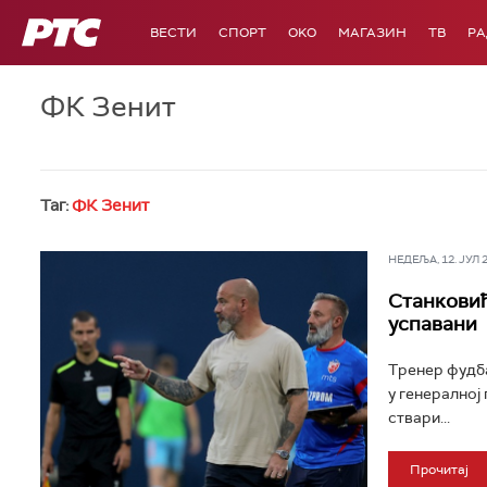
РТС
ВЕСТИ
СПОРТ
OKO
МАГАЗИН
ТВ
Р
ФК Зенит
Таг:
ФК Зенит
НЕДЕЉА, 12. ЈУЛ 20
Станковић
успавани
Тренер фудба
у генералној
ствари...
Прочитај