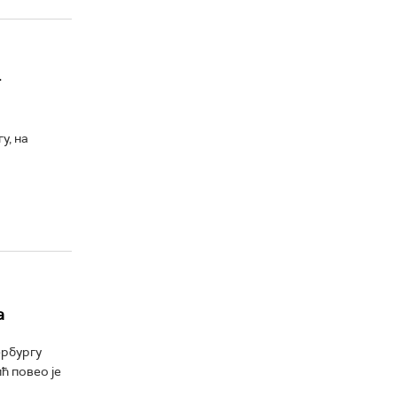
т
у, на
а
ербургу
ћ повео је