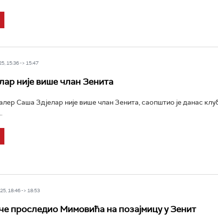
5, 15:36 -> 15:47
лар није више члан Зенита
лер Саша Здјелар није више члан Зенита, саопштио је данас клуб
.
5, 18:46 -> 18:53
е проследио Мимовића на позајмицу у Зенит