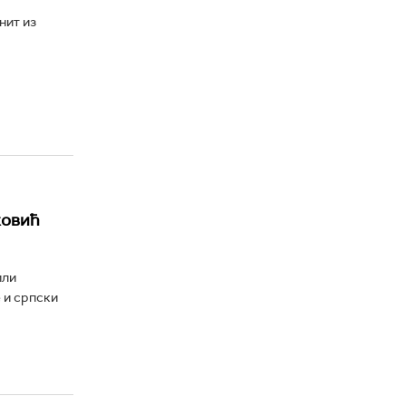
нит из
ковић
или
 и српски