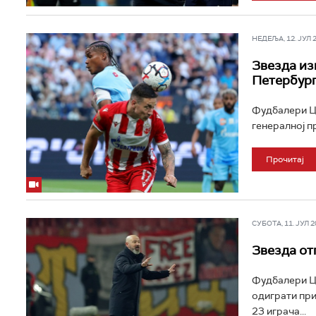
НЕДЕЉА, 12. ЈУЛ 20
Звезда из
Петербур
Фудбалери Цр
генералној пр
Прочитај
СУБОТА, 11. ЈУЛ 20
Звезда от
Фудбалери Цр
одиграти при
23 играча...