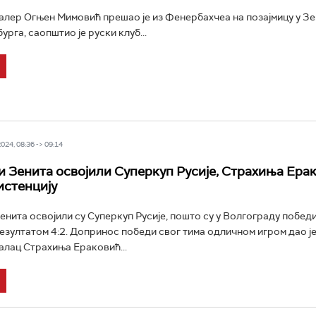
лер Огњен Мимовић прешао је из Фенербахчеа на позајмицу у Зе
рга, саопштио је руски клуб...
24, 08:36 -> 09:14
 Зенита освојили Суперкуп Русије, Страхиња Ера
истенцију
нита освојили су Суперкуп Русије, пошто су у Волгограду побед
зултатом 4:2. Допринос победи свог тима одличном игром дао је
лац Страхиња Ераковић...