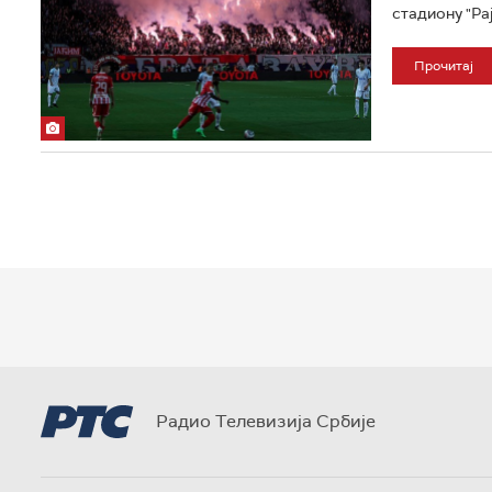
стадиону "Рај
Прочитај
Радио Телевизија Србије