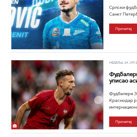
Српски фудба
Санкт Петербу
Прочитај
НЕДЕЉА, 14. ЈУЛ 20
Фудбалери
уписао ас
Фудбалери Зе
Краснодар ре
интернациона
Прочитај