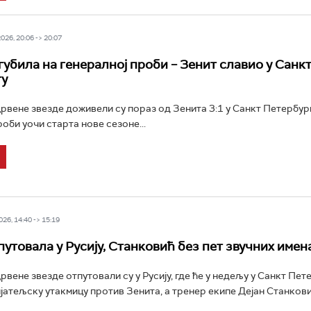
26, 20:06 -> 20:07
губила на генералној проби – Зенит славио у Санк
гу
вене звезде доживели су пораз од Зенита 3:1 у Санкт Петербург
оби уочи старта нове сезоне...
26, 14:40 -> 15:19
путовала у Русију, Станковић без пет звучних имен
вене звезде отпутовали су у Русију, где ће у недељу у Санкт Пет
јатељску утакмицу против Зенита, а тренер екипе Дејан Станкови