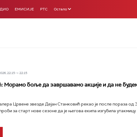
АДИО
ЕМИСИЈЕ
РТС
Остало
26, 22:15 -> 22:15
: Морамо боље да завршавамо акције и да не буде
лера Црвене звезде Дејан Станковић рекао је после пораза од З
 проби за старт нове сезоне да је његова екипа изгубила утакмицу