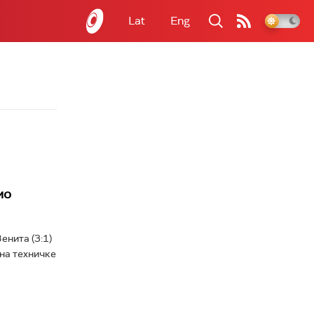
Lat
Eng
мо
енита (3:1)
 на техничке