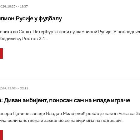
24, 18:25 -> 18:37
пион Русије у фудбалу
нита из Санкт Петербурга нови су шампиони Русије. У последње
едили су Ростов 2:1...
24, 22:02 -> 22:11
: Диван амбијент, поносан сам на младе играче
лера Црвене звезде Владан Милојевић рекао је након меча са Зе
ла величанствена и захвалио се навијачима на подршци...