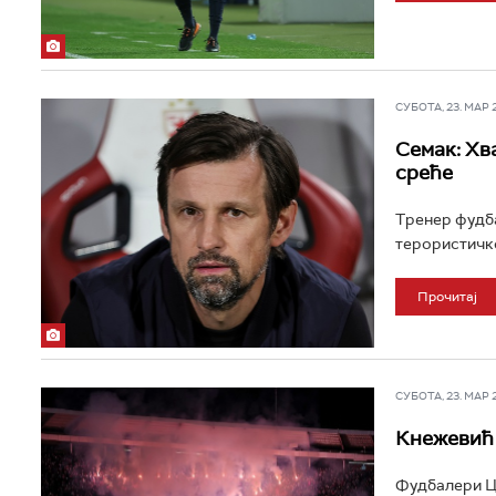
СУБОТА, 23. МАР 20
Семак: Хв
среће
Тренер фудба
терористичко
Прочитај
СУБОТА, 23. МАР 20
Кнежевић 
Фудбалери Цр