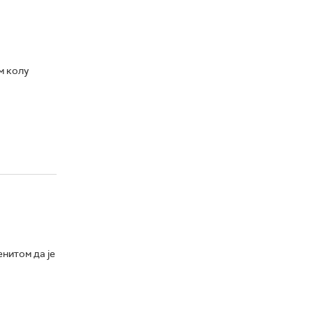
м колу
нитом да је