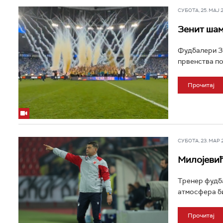
СУБОТА, 25. МАЈ 20
Зенит шам
Фудбалери Зе
првенства поб
Прочитај
СУБОТА, 23. МАР 20
Милојевић
Тренер фудба
атмосфера би
Прочитај