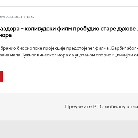
Л 2023, 18:31 -> 18:57
аздора – холивудски филм пробудио старе духове 
мора
забранио биоскопске пројекције предстојећег филма „Барби“ због 
казана мапа Јужног кинеског мора са уцртаном спорном „линијом о
Преузмите РТС мобилну апли