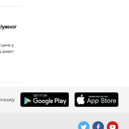
Јужног
сцене у
д девет
кацију