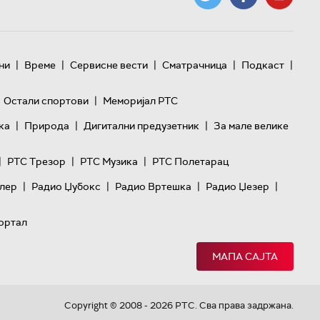
|
|
|
|
|
ни
Време
Сервисне вести
Сматрачница
Подкаст
|
Остали спортови
Меморијал РТС
|
|
|
ка
Природа
Дигитални предузетник
За мале велике
|
|
|
РТС Трезор
РТС Музика
РТС Полетарац
|
|
|
|
лер
Радио Џубокс
Радио Вртешка
Радио Џезер
ортал
МАПА САЈТА
Copyright © 2008 - 2026 РТС. Сва права задржана.