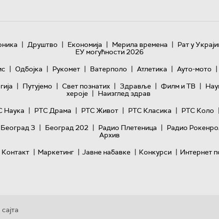
|
|
|
|
оника
Друштво
Економија
Мерила времена
Рат у Украји
ЕУ могућности 2026
|
|
|
|
|
|
ис
Одбојка
Рукомет
Ватерполо
Атлетика
Ауто-мото
|
|
|
|
|
гијa
Путујемо
Свет познатих
Здравље
Филм и ТВ
Нау
|
хероје
Наизглед здрав
|
|
|
|
С Наука
РТС Драма
РТС Живот
РТС Класика
РТС Коло
|
|
|
 Београд 3
Београд 202
Радио Плетеница
Радио Рокенро
Архив
|
|
|
|
Контакт
Маркетинг
Јавне набавке
Конкурси
Интернет п
 сајта