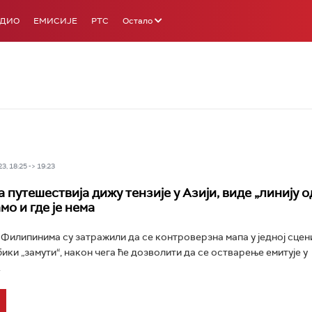
АДИО
ЕМИСИЈЕ
РТС
Остало
3, 18:25 -> 19:23
путешествија дижу тензије у Азији, виде „линију о
мо и где је нема
Филипинима су затражили да се контроверзна мапа у једној сцен
ики „замути“, након чега ће дозволити да се остварење емитује у
.