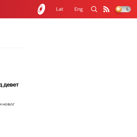
Lat
Eng
д девет
и новог