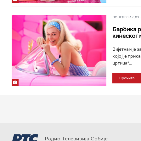
ПОНЕДЕЉАК, 03. ЈУ
Барбика р
кинеског 
Вијетнам је 
којој је при
цртица“...
Прочитај
Радио Телевизија Србије