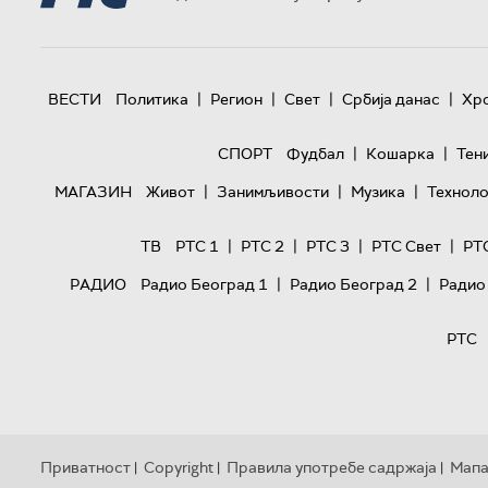
|
|
|
|
ВЕСТИ
Политика
Регион
Свет
Србија данас
Хр
|
|
СПОРТ
Фудбал
Кошарка
Тен
|
|
|
МАГАЗИН
Живот
Занимљивости
Музика
Техноло
|
|
|
|
ТВ
РТС 1
РТС 2
РТС 3
РТС Свет
РТ
|
|
РАДИО
Радио Београд 1
Радио Београд 2
Радио
РТС
Приватност
Copyright
Правила употребе садржаја
Мапа
|
|
|