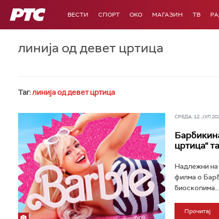
РТС
ВЕСТИ
СПОРТ
OKO
МАГАЗИН
ТВ
Р
линија од девет цртица
Таг:
линија од девет цртица
СРЕДА, 12. ЈУЛ 202
Барбикина 
цртица“ та
Надлежни на 
филма о Барб
биоскопима..
Прочитај