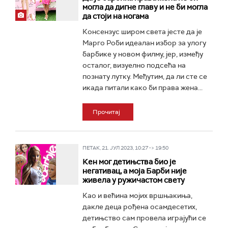
могла да дигне главу и не би могла
да стоји на ногама
Консензус широм света јесте да је
Марго Роби идеалан избор за улогу
барбике у новом филму, јер, између
осталог, визуелно подсећа на
познату лутку. Међутим, да ли сте се
икада питали како би права жена...
Прочитај
ПЕТАК, 21. ЈУЛ 2023, 10:27 -> 19:50
Кен мог детињства био је
негативац, а моја Барби није
живела у ружичастом свету
Као и већина мојих вршњакиња,
дакле деца рођена осамдесетих,
детињство сам провела играјући се