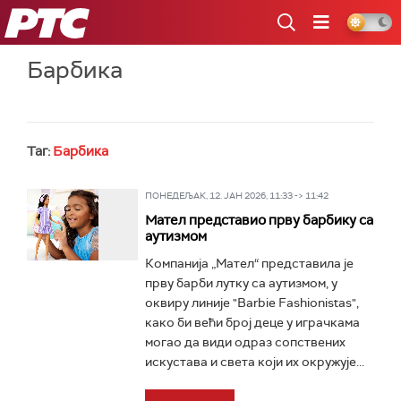
РТС
Барбика
Таг:
Барбика
ПОНЕДЕЉАК, 12. ЈАН 2026, 11:33 -> 11:42
Мател представио прву барбику са
аутизмом
Компанија „Мател“ представила је
прву барби лутку са аутизмом, у
оквиру линије "Barbie Fashionistas",
како би већи број деце у играчкама
могао да види одраз сопствених
искустава и света који их окружује...