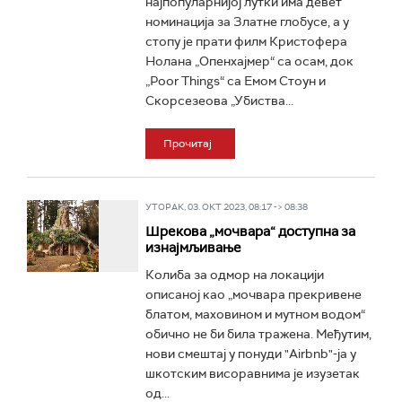
најпопуларнијој лутки има девет
номинација за Златне глобусе, а у
стопу је прати филм Кристофера
Нолана „Опенхајмер“ са осам, док
„Poor Things“ са Емом Стоун и
Скорсезеова „Убиства...
Прочитај
УТОРАК, 03. ОКТ 2023, 08:17 -> 08:38
Шрекова „мочвара“ доступна за
изнајмљивање
Колиба за одмор на локацији
описаној као „мочвара прекривене
блатом, маховином и мутном водом“
обично не би била тражена. Међутим,
нови смештај у понуди "Airbnb"-ја у
шкотским висоравнима је изузетак
од...