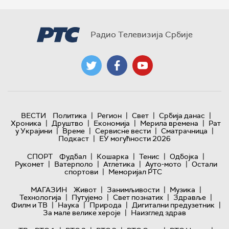
Радио Телевизија Србије
|
|
|
|
ВЕСТИ
Политика
Регион
Свет
Србија данас
|
|
|
|
Хроника
Друштво
Економија
Мерила времена
Рат
|
|
|
|
у Украјини
Време
Сервисне вести
Сматрачница
|
Подкаст
ЕУ могућности 2026
|
|
|
|
СПОРТ
Фудбал
Кошарка
Тенис
Одбојка
|
|
|
|
Рукомет
Ватерполо
Атлетика
Ауто-мото
Остали
|
спортови
Меморијал РТС
|
|
|
МАГАЗИН
Живот
Занимљивости
Музика
|
|
|
|
Технологијa
Путујемо
Свет познатих
Здравље
|
|
|
|
Филм и ТВ
Наука
Природа
Дигитални предузетник
|
За мале велике хероје
Наизглед здрав