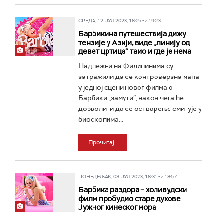
СРЕДА, 12. ЈУЛ 2023, 18:25 -> 19:23
Барбикина путешествија дижу
тензије у Азији, виде „линију од
девет цртица“ тамо и где је нема
Надлежни на Филипинима су
затражили да се контроверзна мапа
у једној сцени новог филма о
Барбики „замути“, након чега ће
дозволити да се остварење емитује у
биоскопима...
Прочитај
ПОНЕДЕЉАК, 03. ЈУЛ 2023, 18:31 -> 18:57
Барбика раздора – холивудски
филм пробудио старе духове
Јужног кинеског мора