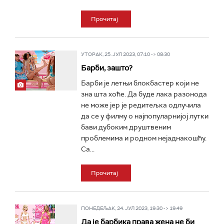
Прочитај
УТОРАК, 25. ЈУЛ 2023, 07:10 -> 08:30
Барби, зашто?
Барби је летњи блокбастер који не
зна шта хоће. Да буде лака разонода
не може јер је редитељка одлучила
да се у филму о најпопуларнијој лутки
бави дубоким друштвеним
проблемима и родном нејаднакошћу.
Са...
Прочитај
ПОНЕДЕЉАК, 24. ЈУЛ 2023, 19:30 -> 19:49
Да је барбика права жена не би