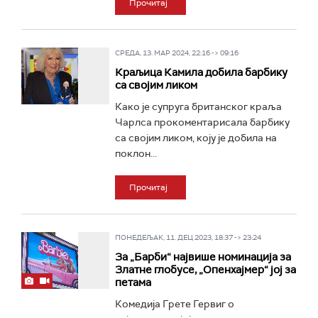
Прочитај
СРЕДА, 13. МАР 2024, 22:16 -> 09:16
Краљица Камила добила барбику
са својим ликом
Како је супруга британског краља
Чарлса прокоментарисала барбику
са својим ликом, коју је добила на
поклон...
Прочитај
ПОНЕДЕЉАК, 11. ДЕЦ 2023, 18:37 -> 23:24
За „Барби“ највише номинација за
Златне глобусе, „Опенхајмер“ јој за
петама
Комедија Грете Гервиг о