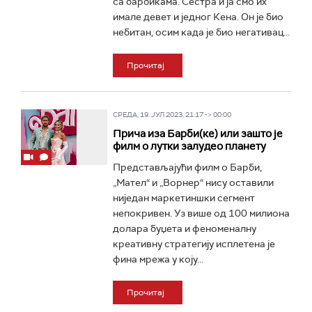
са барбикама. Сестра и ја смо их
имале девет и једног Кена. Он је био
небитан, осим када је био негативац...
Прочитај
СРЕДА, 19. ЈУЛ 2023, 21:17 -> 00:00
Прича иза Барби(ке) или зашто је
филм о лутки залудео планету
Представљајући филм о Барби,
„Мател“ и „Ворнер“ нису оставили
ниједан маркетиншки сегмент
непокривен. Уз више од 100 милиона
долара буџета и феноменалну
креативну стратегију исплетена је
фина мрежа у коју...
Прочитај