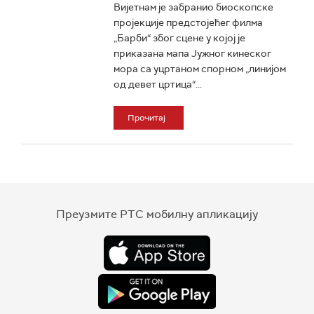
Вијетнам је забранио биоскопске
пројекције предстојећег филма
„Барби“ због сцене у којој је
приказана мапа Јужног кинеског
мора са уцртаном спорном „линијом
од девет цртица“...
Прочитај
Преузмите РТС мобилну апликацију