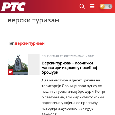
РТС
верски туризам
Таг:
верски туризам
ПОНЕДЕЉАК, 20. ОКТ 2025, 09:46 -> 10:01
Верски туризам – лознички
манастири и цркве у посебној
брошури
Два манастира и десет цркава на
територији Лознице први пут су се
нашли у туристичкој брошури. Реч је
о светињама, али и архитектонским
подвизима у којима се преплићу
историја и духовност, а чију је
важност...