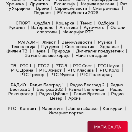
|
|
|
|
Хроника
Друштво
Економија
Мерила времена
Рат
|
|
|
|
у Украјини
Време
Сервисне вести
Сматрачница
|
Подкаст
ЕУ могућности 2026
|
|
|
|
СПОРТ
Фудбал
Кошарка
Тенис
Одбојка
|
|
|
|
Рукомет
Ватерполо
Атлетика
Ауто-мото
Остали
|
спортови
Меморијал РТС
|
|
|
МАГАЗИН
Живот
Занимљивости
Музика
|
|
|
|
Технологијa
Путујемо
Свет познатих
Здравље
|
|
|
|
Филм и ТВ
Наука
Природа
Дигитални предузетник
|
За мале велике хероје
Наизглед здрав
|
|
|
|
|
ТВ
РТС 1
РТС 2
РТС 3
РТС Свет
РТС Наука
|
|
|
|
РТС Драма
РТС Живот
РТС Класика
РТС Коло
|
|
РТС Трезор
РТС Музика
РТС Полетарац
|
|
РАДИО
Радио Београд 1
Радио Београд 2
Радио
|
|
|
Београд 3
Београд 202
Радио Плетеница
Радио
|
|
|
Рокенролер
Радио Џубокс
Радио Вртешка
Радио
|
Џезер
Архив
|
|
|
|
РТС
Контакт
Маркетинг
Јавне набавке
Конкурси
Интернет портал
МАПА САЈТА