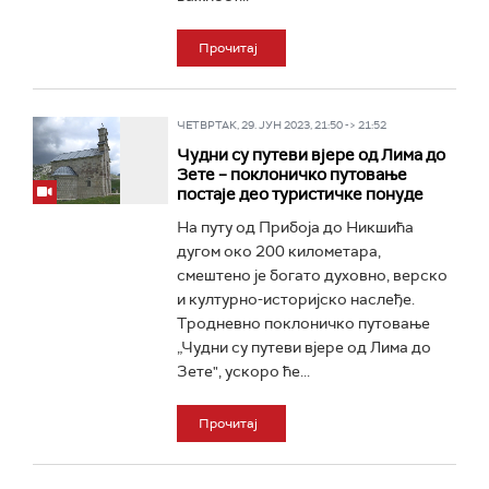
Прочитај
ЧЕТВРТАК, 29. ЈУН 2023, 21:50 -> 21:52
Чудни су путеви вјере од Лима до
Зете – поклоничко путовање
постаје део туристичке понуде
На путу од Прибоја до Никшића
дугом око 200 километара,
смештено је богато духовно, верско
и културно-историјско наслеђе.
Тродневно поклоничко путовање
„Чудни су путеви вјере од Лима до
Зете", ускоро ће...
Прочитај