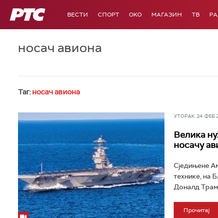
РТС
ВЕСТИ
СПОРТ
OKO
МАГАЗИН
ТВ
Р
носач авиона
Таг:
носач авиона
УТОРАК, 24. ФЕБ 20
Велика ну
носачу ав
Сједињене Ам
технике, на 
Доналд Трамп
Прочитај