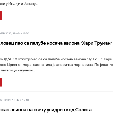
и у Индији и Јапану...
Р 2025, 23:46 -> 13:50
ловац пао са палубе носача авиона "Хари Труман"
н Ф/А-18 откотрљао се са палубе носача авиона "Ју-Ес-Ес Хари 
 дно Црвеног мора, саопштила је америчка морнарица. По један ч
у летелици и вучном...
Н 2023, 13:56 -> 17:10
осач авиона на свету усидрен код Сплита