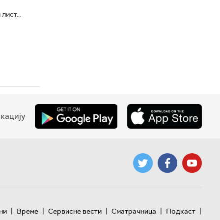
ист...
кацију
|
|
|
|
|
ни
Време
Сервисне вести
Сматрачница
Подкаст