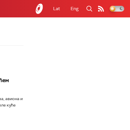
Lat
Eng
ећем
а, авиона и
еле куће