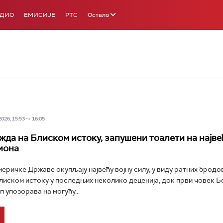
АДИО
ЕМИСИЈЕ
РТС
Остало
26, 15:53 -> 16:05
жда на Блиском истоку, запушени тоалети на најв
иона
еричке Државе окупљају највећу војну силу, у виду ратних бродов
Блиском истоку у последњих неколико деценија, док први човек Б
 упозорава на могућу...