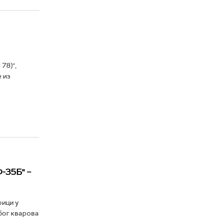
78)",
 из
-35Б" –
рици у
због кварова