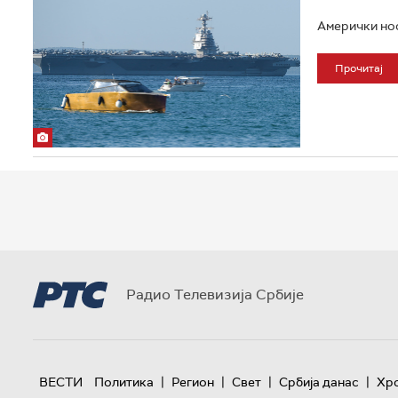
Амерички нос
Прочитај
Радио Телевизија Србије
|
|
|
|
ВЕСТИ
Политика
Регион
Свет
Србија данас
Хр