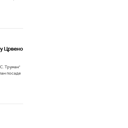
 у Црвено
С. Труман"
лан посаде