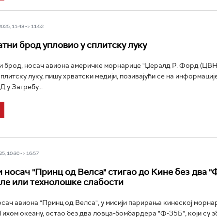
25, 11:43 -> 11:52
атни брод упловио у сплитску луку
и брод, носач авиона америчке морнарице "Џералд Р. Форд (ЦВН 
сплитску луку, пишу хрватски медији, позивајући се на информације
 у Загребу...
5, 10:30 -> 16:57
 носач "Принц од Велса" стигао до Кине без два "Ф
ле или технолошке слабости
сач авиона "Принц од Велса", у мисији парирања кинеској морна
Тихом океану, остао без два ловца-бомбардера "Ф-35Б", који су 