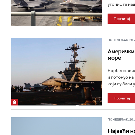
уточиште нашл
Прочитај
ПОНЕДЕЉАК, 28. АП
Амерички 
море
Борбени авио
и потонуо на
који су били 
Прочитај
ПОНЕДЕЉАК, 26. ЈУ
Највећи н