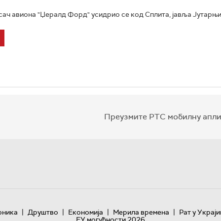
ач авиона "Џералд Форд" усидрио се код Сплита, јавља Јутарњи л
Преузмите РТС мобилну апли
|
|
|
|
оника
Друштво
Економија
Мерила времена
Рат у Украји
ЕУ могућности 2026