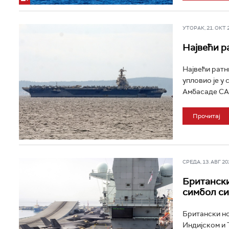
УТОРАК, 21. ОКТ 20
Највећи р
Највећи ратн
упловио је у 
Амбасаде САД
Прочитај
СРЕДА, 13. АВГ 202
Британски
симбол си
Британски но
Индијском и 