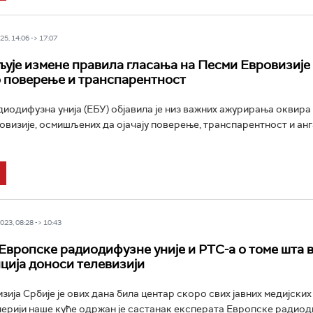
5, 14:06 -> 17:07
љује измене правила гласања на Песми Евровизије
о поверење и транспарентност
иодифузна унија (ЕБУ) објавила је низ важних ажурирања оквира
овизије, осмишљених да ојачају поверење, транспарентност и а
23, 08:28 -> 10:43
Европске радиодифузне уније и РТС-а о томе шта 
ција доноси телевизији
зија Србије је ових дана била центар скоро свих јавних медијски
лерији наше куће одржан је састанак експерата Европске радио