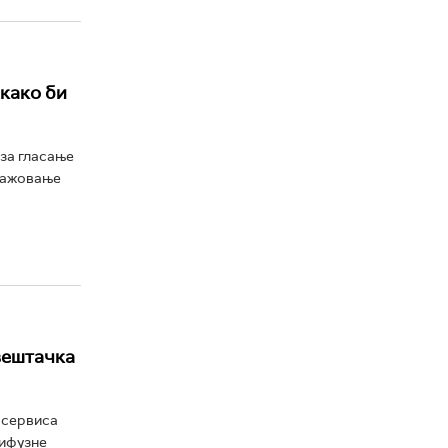
 како би
 за гласање
нгажовање
вештачка
х сервиса
дифузне