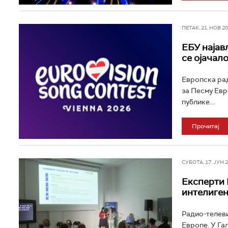
ПЕТАК, 21. НОВ 202
ЕБУ најав
се ојачал
Европска рад
за Песму Евр
публике...
Прочитај
СУБОТА, 17. ЈУН 20
Експерти 
интелиген
Радио-телеви
Европе. У Га