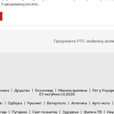
. У дводневној посети...
Преузмите РТС мобилну апли
|
|
|
|
оника
Друштво
Економија
Мерила времена
Рат у Украји
ЕУ могућности 2026
|
|
|
|
|
|
ис
Одбојка
Рукомет
Ватерполо
Атлетика
Ауто-мото
|
|
|
|
|
гијa
Путујемо
Свет познатих
Здравље
Филм и ТВ
Нау