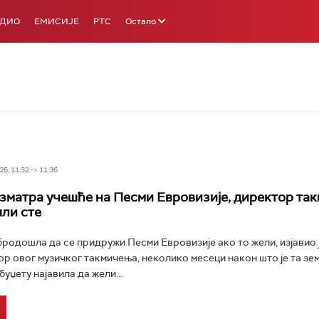
АДИО
ЕМИСИЈЕ
РТС
Остало
6, 11:32 -> 11:36
зматра учешће на Песми Евровизије, директор та
ли сте
бродошла да се придружи Песми Евровизије ако то жели, изјавио 
ор овог музичког такмичења, неколико месеци након што је та зе
уџету најавила да жели...