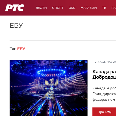
РТС
ВЕСТИ
СПОРТ
OKO
МАГАЗИН
ТВ
Р
ЕБУ
Таг:
ЕБУ
ПЕТАК, 15. МАЈ 202
Канада ра
Добродош
Канада је до
Грин, директ
федералном б
Прочитај