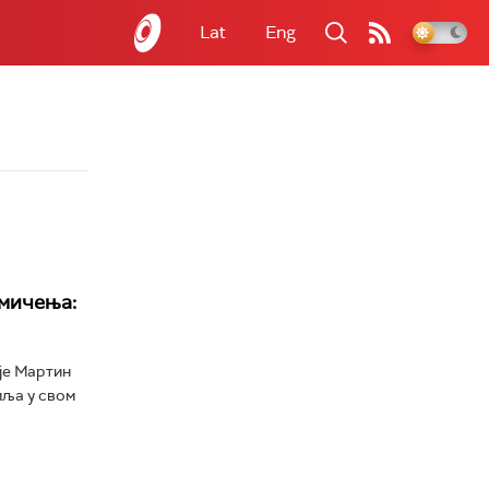
Lat
Eng
кмичења:
је Мартин
мља у свом