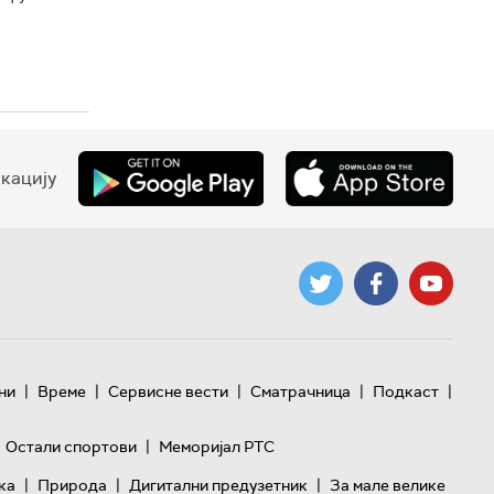
кацију
|
|
|
|
|
ни
Време
Сервисне вести
Сматрачница
Подкаст
|
Остали спортови
Меморијал РТС
|
|
|
ка
Природа
Дигитални предузетник
За мале велике