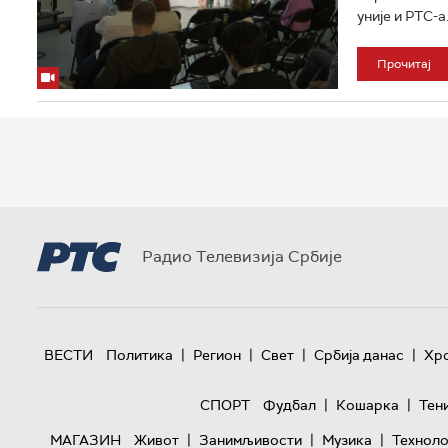
уније и РТС-а
Прочитај
Радио Телевизија Србије
|
|
|
|
ВЕСТИ
Политика
Регион
Свет
Србија данас
Хр
|
|
СПОРТ
Фудбал
Кошарка
Тен
|
|
|
МАГАЗИН
Живот
Занимљивости
Музика
Техноло