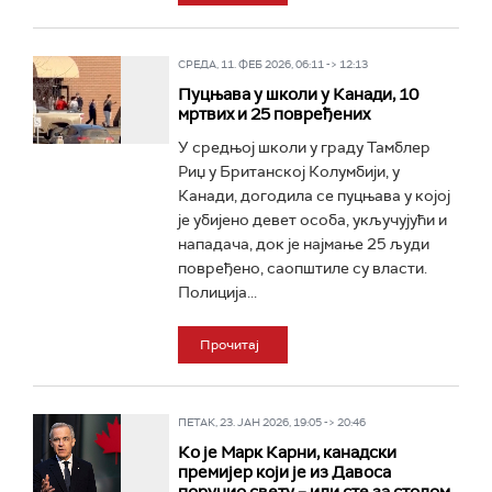
СРЕДА, 11. ФЕБ 2026, 06:11 -> 12:13
Пуцњава у школи у Канади, 10
мртвих и 25 повређених
У средњој школи у граду Тамблер
Риџ у Британској Колумбији, у
Канади, догодила се пуцњава у којој
је убијено девет особа, укључујући и
нападача, док је најмање 25 људи
повређено, саопштиле су власти.
Полиција...
Прочитај
ПЕТАК, 23. ЈАН 2026, 19:05 -> 20:46
Ко је Марк Карни, канадски
премијер који је из Давоса