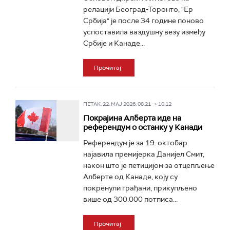
релацији Београд-Торонто, "Ер
Србија" је после 34 године поново
успоставила ваздушну везу између
Србије и Канаде...
Прочитај
ПЕТАК, 22. МАЈ 2026, 08:21 -> 10:12
Покрајина Алберта иде на
референдум о останку у Канади
Референдум је за 19. октобар
најавила премијерка Данијел Смит,
након што је петицијом за отцепљење
Алберте од Канаде, коју су
покренули грађани, прикупљено
више од 300.000 потписа...
Прочитај