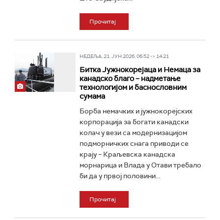
Прочитај
НЕДЕЉА, 21. ЈУН 2026, 06:52 -> 14:21
Битка Јужнокореjаца и Немаца за
канадско благо – надметање
технологијом и баснословним
сумама
Борба немачких и јужнокорејских
корпорација за богати канадски
колач у вези са модернизацијом
подморничких снага приводи се
крају – Краљевска канадска
морнарица и Влада у Отави требало
би да у првој половини...
Прочитај