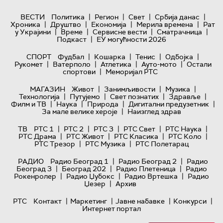
|
|
|
|
ВЕСТИ
Политика
Регион
Свет
Србија данас
|
|
|
|
Хроника
Друштво
Економија
Мерила времена
Рат
|
|
|
|
у Украјини
Време
Сервисне вести
Сматрачница
|
Подкаст
ЕУ могућности 2026
|
|
|
|
СПОРТ
Фудбал
Кошарка
Тенис
Одбојка
|
|
|
|
Рукомет
Ватерполо
Атлетика
Ауто-мото
Остали
|
спортови
Меморијал РТС
|
|
|
МАГАЗИН
Живот
Занимљивости
Музика
|
|
|
|
Технологијa
Путујемо
Свет познатих
Здравље
|
|
|
|
Филм и ТВ
Наука
Природа
Дигитални предузетник
|
За мале велике хероје
Наизглед здрав
|
|
|
|
|
ТВ
РТС 1
РТС 2
РТС 3
РТС Свет
РТС Наука
|
|
|
|
РТС Драма
РТС Живот
РТС Класика
РТС Коло
|
|
РТС Трезор
РТС Музика
РТС Полетарац
|
|
РАДИО
Радио Београд 1
Радио Београд 2
Радио
|
|
|
Београд 3
Београд 202
Радио Плетеница
Радио
|
|
|
Рокенролер
Радио Џубокс
Радио Вртешка
Радио
|
Џезер
Архив
|
|
|
|
РТС
Контакт
Маркетинг
Јавне набавке
Конкурси
Интернет портал