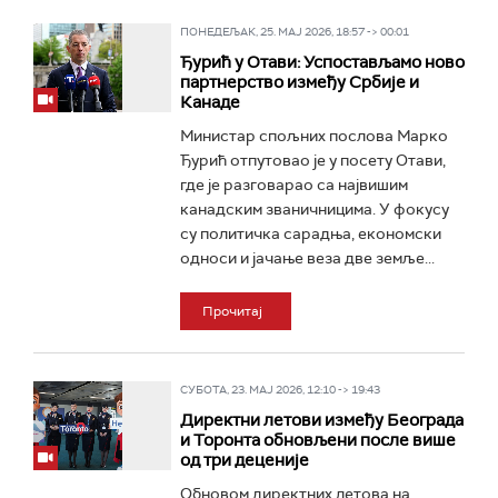
ПОНЕДЕЉАК, 25. МАЈ 2026, 18:57 -> 00:01
Ђурић у Отави: Успостављамо ново
партнерство између Србије и
Канаде
Министар спољних послова Марко
Ђурић отпутовао је у посету Отави,
где је разговарао са највишим
канадским званичницима. У фокусу
су политичка сарадња, економски
односи и јачање веза две земље...
Прочитај
СУБОТА, 23. МАЈ 2026, 12:10 -> 19:43
Директни летови између Београда
и Торонта обновљени после више
од три деценије
Обновом директних летова на