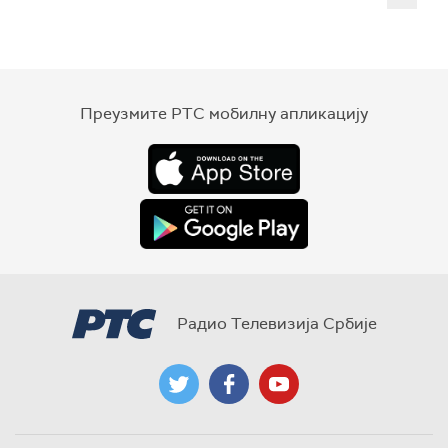
Преузмите РТС мобилну апликацију
Радио Телевизија Србије