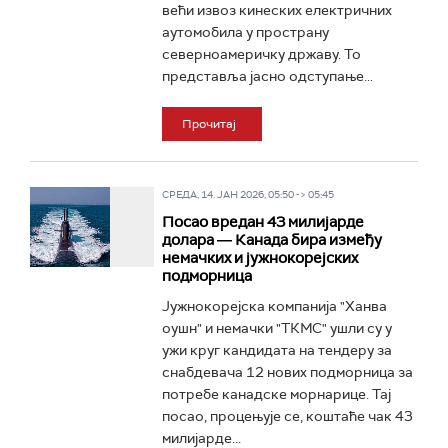
већи извоз кинеских електричних
аутомобила у пространу
северноамеричку државу. То
представља јасно одступање...
Прочитај
СРЕДА, 14. ЈАН 2026, 05:50 -> 05:45
Посао вредан 43 милијарде
долара ― Канада бира између
немачких и јужнокорејских
подморница
Јужнокорејска компанија "Ханва
оушн" и немачки "ТКМС" ушли су у
ужи круг кандидата на тендеру за
снабдевача 12 нових подморница за
потребе канадске морнарице. Тај
посао, процењује се, коштаће чак 43
милијарде...