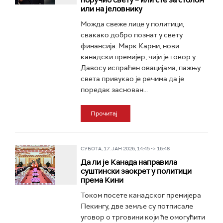
поручио свету – или сте за столом
или на јеловнику
Можда свеже лице у политици,
свакако добро познат у свету
финансија. Марк Карни, нови
канадски премијер, чији је говор у
Давосу испраћен овацијама, пажњу
света привукао је речима да је
поредак заснован...
Прочитај
СУБОТА, 17. ЈАН 2026, 14:45 -> 16:48
Да ли је Канада направила
суштински заокрет у политици
према Кини
Током посете канадског премијера
Пекингу, две земље су потписале
уговор о трговини који ће омогућити