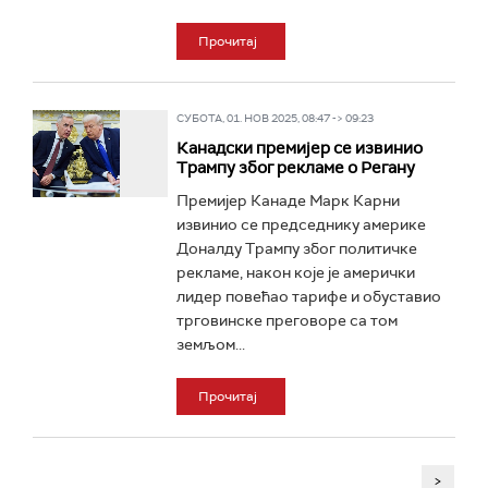
Прочитај
СУБОТА, 01. НОВ 2025, 08:47 -> 09:23
Канадски премијер се извинио
Трампу због рекламе о Регану
Премијер Канаде Марк Карни
извинио се председнику америке
Доналду Трампу због политичке
рекламе, након које је амерички
лидер повећао тарифе и обуставио
трговинске преговоре са том
земљом...
Прочитај
>