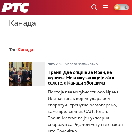
РТС
Канада
Таг:
Канада
ПЕТАК, 24. ЈУЛ 2026, 22:55 -> 23:40
Трамп: Две опције за Иран, не
журимо; Мексику санкције због
салате, а Канади због дима
Постоје две могућности око Ирана:
Или наставак војних удара или
споразум - тренутно разговарамо,
каже председник САД Доналд
Трамп. Истиче да је нуклеарни
споразум са Ријадом могућ тек након
што Саудијска...