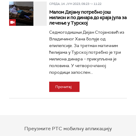
СРЕДА, 14. ЈУН 2023, 09:23 -> 11:22
Малом Дејану потребно још
милион и по динара до краја јула за
лечење у Турској
Седмогодишњи Дејан Стојановић из
Владичиног Хана болује од
епилепсије. За третман матичним
ћелијама у Турској потребно је три
милиона динара – прикупљена је
половина. У четворочланој
породици запослен...
Прочитај
Преузмите РТС мобилну апликацију