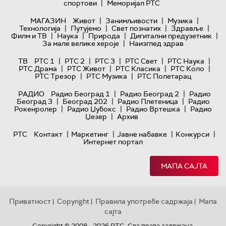
|
спортови
Меморијал РТС
|
|
|
МАГАЗИН
Живот
Занимљивости
Музика
|
|
|
|
Технологијa
Путујемо
Свет познатих
Здравље
|
|
|
|
Филм и ТВ
Наука
Природа
Дигитални предузетник
|
За мале велике хероје
Наизглед здрав
|
|
|
|
|
ТВ
РТС 1
РТС 2
РТС 3
РТС Свет
РТС Наука
|
|
|
|
РТС Драма
РТС Живот
РТС Класика
РТС Коло
|
|
РТС Трезор
РТС Музика
РТС Полетарац
|
|
РАДИО
Радио Београд 1
Радио Београд 2
Радио
|
|
|
Београд 3
Београд 202
Радио Плетеница
Радио
|
|
|
Рокенролер
Радио Џубокс
Радио Вртешка
Радио
|
Џезер
Архив
|
|
|
|
РТС
Контакт
Маркетинг
Јавне набавке
Конкурси
Интернет портал
МАПА САЈТА
Приватност
Copyright
Правила употребе садржаја
Мапа
|
|
|
сајта
Copyright © 2008 - 2026 РТС. Сва права задржана.