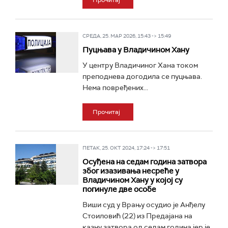
Прочитај
СРЕДА, 25. МАР 2026, 15:43 -> 15:49
Пуцњава у Владичином Хану
У центру Владичиног Хана током
преподнева догодила се пуцњава.
Нема повређених...
Прочитај
ПЕТАК, 25. ОКТ 2024, 17:24 -> 17:51
Осуђена на седам година затвора
због изазивања несреће у
Владичином Хану у којој су
погинуле две особе
Виши суд у Врању осудио је Анђелу
Стоиловић (22) из Предајана на
казну затвора од седам година јер је