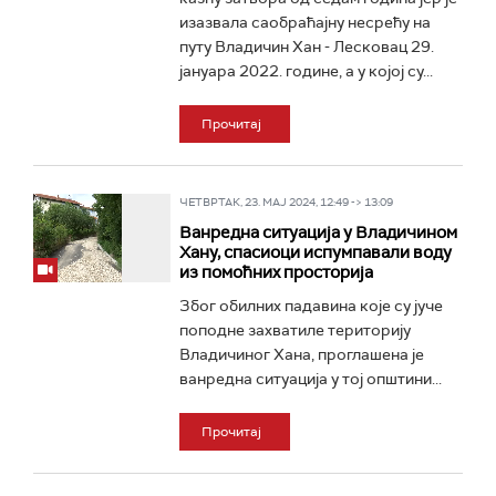
изазвала саобраћајну несрећу на
путу Владичин Хан - Лесковац 29.
јануара 2022. године, а у којој су...
Прочитај
ЧЕТВРТАК, 23. МАЈ 2024, 12:49 -> 13:09
Ванредна ситуација у Владичином
Хану, спасиоци испумпавали воду
из помоћних просторија
Због обилних падавина које су јуче
поподне захватиле територију
Владичиног Хана, проглашена је
ванредна ситуација у тој општини...
Прочитај