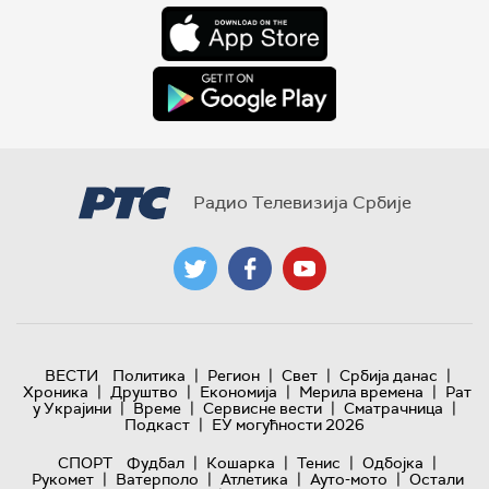
Радио Телевизија Србије
|
|
|
|
ВЕСТИ
Политика
Регион
Свет
Србија данас
|
|
|
|
Хроника
Друштво
Економија
Мерила времена
Рат
|
|
|
|
у Украјини
Време
Сервисне вести
Сматрачница
|
Подкаст
ЕУ могућности 2026
|
|
|
|
СПОРТ
Фудбал
Кошарка
Тенис
Одбојка
|
|
|
|
Рукомет
Ватерполо
Атлетика
Ауто-мото
Остали