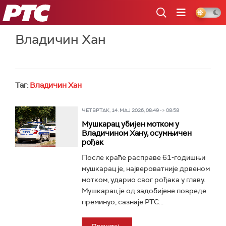
РТС
Владичин Хан
Таг:
Владичин Хан
ЧЕТВРТАК, 14. МАЈ 2026, 08:49 -> 08:58
Мушкарац убијен мотком у
Владичином Хану, осумњичен
рођак
После краће расправе 61-годишњи
мушкарац је, највероватније дрвеном
мотком, ударио свог рођака у главу.
Мушкарац је од задобијене повреде
преминуо, сазнаје РТС...