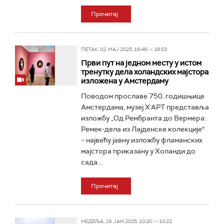
Прочитај
ПЕТАК, 02. МАЈ 2025, 18:48 -> 18:53
Први пут на једном месту у истом
тренутку дела холандских мајстора
изложена у Амстердаму
Поводом прославе 750. годишњице
Амстердама, музеј Х'АРТ представља
изложбу „Од Рембранта до Вермера:
Ремек-дела из Лајденске колекције“
– највећу јавну изложбу фламанских
мајстора приказану у Холанди до
сада...
Прочитај
НЕДЕЉА, 19. ЈАН 2025, 10:20 -> 10:22