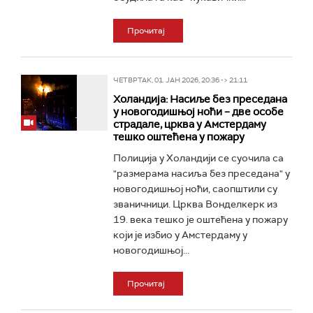
Прочитај
ЧЕТВРТАК, 01. ЈАН 2026, 20:36 -> 21:11
Холандија: Насиље без преседана
у новогодишњој ноћи – две особе
страдале, црква у Амстердаму
тешко оштећена у пожару
Полиција у Холандији се суочила са
"размерама насиља без преседана" у
новогодишњој ноћи, саопштили су
званичници. Црква Вонделкерк из
19. века тешко је оштећена у пожару
који је избио у Амстердаму у
новогодишњој...
Прочитај