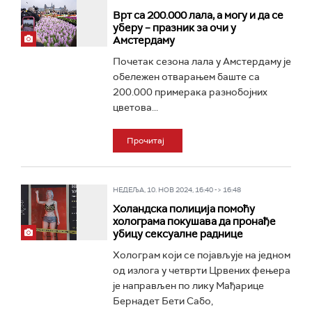
Врт са 200.000 лала, а могу и да се
уберу – празник за очи у
Амстердаму
Почетак сезона лала у Амстердаму је
обележен отварањем баште са
200.000 примерака разнобојних
цветова...
Прочитај
НЕДЕЉА, 10. НОВ 2024, 16:40 -> 16:48
Холандска полиција помоћу
холограма покушава да пронађе
убицу сексуалне раднице
Холограм који се појављује на једном
од излога у четврти Црвених фењера
је направљен по лику Мађарице
Бернадет Бети Сабо,