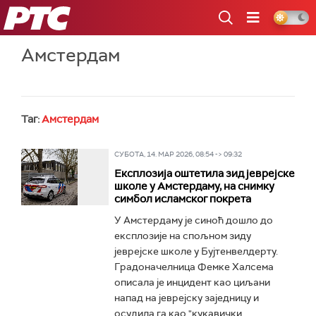
РТС
Амстердам
Таг:
Амстердам
СУБОТА, 14. МАР 2026, 08:54 -> 09:32
Експлозија оштетила зид јеврејске
школе у Амстердаму, на снимку
симбол исламског покрета
У Амстердаму је синоћ дошло до
експлозије на спољном зиду
јеврејске школе у Бујтенвелдерту.
Градоначелница Фемке Халсема
описала је инцидент као циљани
напад на јеврејску заједницу и
осудила га као "кукавички...