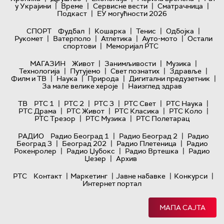
|
|
|
|
у Украјини
Време
Сервисне вести
Сматрачница
|
Подкаст
ЕУ могућности 2026
|
|
|
|
СПОРТ
Фудбал
Кошарка
Тенис
Одбојка
|
|
|
|
Рукомет
Ватерполо
Атлетика
Ауто-мото
Остали
|
спортови
Меморијал РТС
|
|
|
МАГАЗИН
Живот
Занимљивости
Музика
|
|
|
|
Технологијa
Путујемо
Свет познатих
Здравље
|
|
|
|
Филм и ТВ
Наука
Природа
Дигитални предузетник
|
За мале велике хероје
Наизглед здрав
|
|
|
|
|
ТВ
РТС 1
РТС 2
РТС 3
РТС Свет
РТС Наука
|
|
|
|
РТС Драма
РТС Живот
РТС Класика
РТС Коло
|
|
РТС Трезор
РТС Музика
РТС Полетарац
|
|
РАДИО
Радио Београд 1
Радио Београд 2
Радио
|
|
|
Београд 3
Београд 202
Радио Плетеница
Радио
|
|
|
Рокенролер
Радио Џубокс
Радио Вртешка
Радио
|
Џезер
Архив
|
|
|
|
РТС
Контакт
Маркетинг
Јавне набавке
Конкурси
Интернет портал
МАПА САЈТА