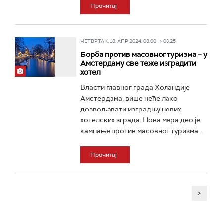
Прочитај
ЧЕТВРТАК, 18. АПР 2024, 08:00 -> 08:25
Борба против масовног туризма – у
Амстердаму све теже изградити
хотел
Власти главног града Холандије
Амстердама, више неће лако
дозвољавати изградњу нових
хотелских зграда. Нова мера део је
кампање против масовног туризма...
Прочитај
>