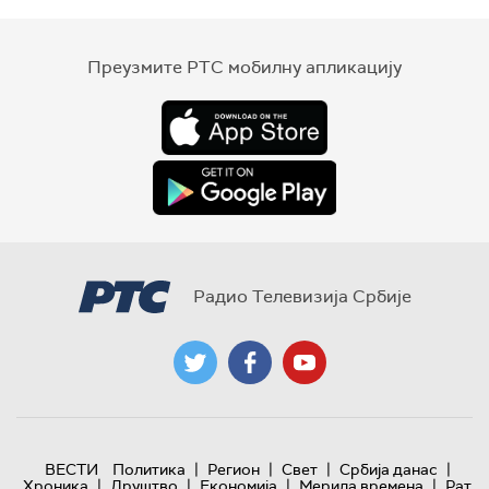
Преузмите РТС мобилну апликацију
Радио Телевизија Србије
|
|
|
|
ВЕСТИ
Политика
Регион
Свет
Србија данас
|
|
|
|
Хроника
Друштво
Економија
Мерила времена
Рат