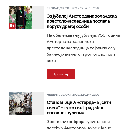
УТОРАК, 28. ОКТ 2025, 12:59 -> 12:59
За јубилеј Амстердама холандска
престолонаследница послала
поруку драгој особи
На обележавању јубилеја, 750 година
Амстердама, холандска
престолонаследница појавила се у
бакиној хаљини старој готово пола
века...
Прочитај
НЕДЕЉА, 05. ОКТ 2025, 22:02 -> 22:05
Становници Амстердама „сити
свега“ – туже свој град због
масовног туризма
Због великог броја туриста који
посећују Амстердам, куће и јавне