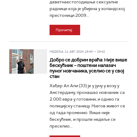
деветнаестогодишње сексуалне
раднице која је убијена у холандској
престоници 2009...
Прочитај
НЕДЕЉА, 11. АВГ 2024, 16:40 -> 16:42
Добро се добрим враћа: Није више
бескућник – поштени налазач
пуног новчаника, уселио се у свој
стан
Хађер Ал Али (33) је у јуну у возу у
Амстердаму, пронашао новчаник са
2.000 евра у готовини, и однео га
полицијску станицу. Његов живот се
од тада променио. Више није
бескућник, и прошле недеље се
преселио...