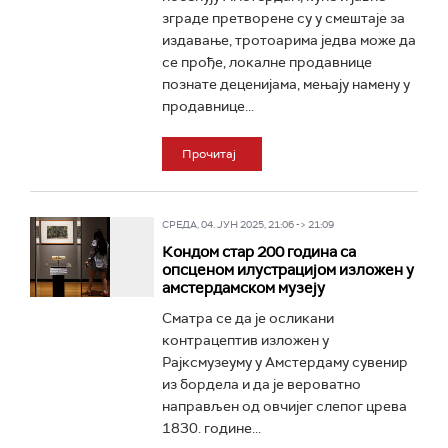
зграде претворене су у смештаје за
издавање, тротоарима једва може да
се прође, локалне продавнице
познате деценијама, мењају намену у
продавнице...
Прочитај
СРЕДА, 04. ЈУН 2025, 21:06 -> 21:09
Кондом стар 200 година са
опсценом илустрацијом изложен у
амстердамском музеју
Сматра се да је осликани
контрацептив изложен у
Рајксмузеуму у Амстердаму сувенир
из бордела и да је вероватно
направљен од овчијег слепог црева
1830. године...