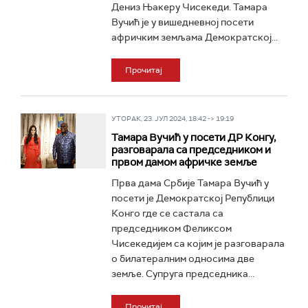
Дениз Њакеру Чисекеди. Тамара
Вучић је у вишедневној посети
афричким земљама Демократској...
Прочитај
УТОРАК, 23. ЈУЛ 2024, 18:42 -> 19:19
Тамара Вучић у посети ДР Конгу,
разговарала са председником и
првом дамом афричке земље
Прва дама Србије Тамара Вучић у
посети је Демократској Републици
Конго где се састала са
председником Феликсом
Чисекедијем са којим је разговарала
о билатералним односима две
земље. Супруга председника...
Прочитај