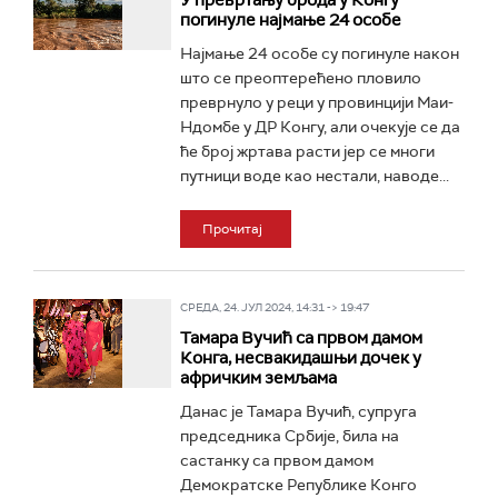
У превртању брода у Конгу
погинуле најмање 24 особе
Најмање 24 особе су погинуле након
што се преоптерећено пловило
преврнуло у реци у провинцији Маи-
Ндомбе у ДР Конгу, али очекује се да
ће број жртава расти јер се многи
путници воде као нестали, наводе...
Прочитај
СРЕДА, 24. ЈУЛ 2024, 14:31 -> 19:47
Тамара Вучић са првом дамом
Конга, несвакидашњи дочек у
афричким земљама
Данас је Тамара Вучић, супруга
председника Србије, била на
састанку са првом дамом
Демократске Републике Конго