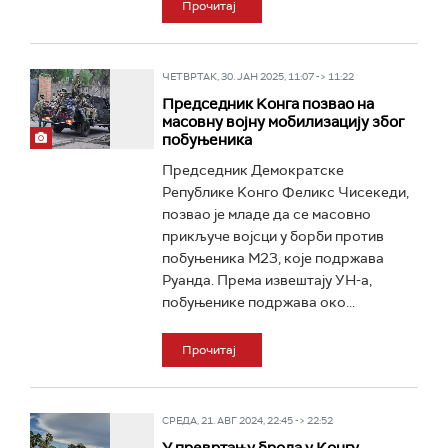
Прочитај
ЧЕТВРТАК, 30. ЈАН 2025, 11:07 -> 11:22
Председник Kонга позвао на
масовну војну мобилизацију због
побуњеника
Председник Демократске
Републике Kонго Феликс Чисекеди,
позвао је младе да се масовно
прикључе војсци у борби против
побуњеника М23, које подржава
Руанда. Према извештају УН-а,
побуњенике подржава око...
Прочитај
СРЕДА, 21. АВГ 2024, 22:45 -> 22:52