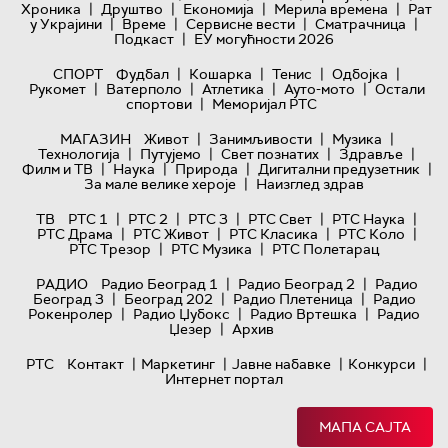
|
|
|
|
Хроника
Друштво
Економија
Мерила времена
Рат
|
|
|
|
у Украјини
Време
Сервисне вести
Сматрачница
|
Подкаст
ЕУ могућности 2026
|
|
|
|
СПОРТ
Фудбал
Кошарка
Тенис
Одбојка
|
|
|
|
Рукомет
Ватерполо
Атлетика
Ауто-мото
Остали
|
спортови
Меморијал РТС
|
|
|
МАГАЗИН
Живот
Занимљивости
Музика
|
|
|
|
Технологијa
Путујемо
Свет познатих
Здравље
|
|
|
|
Филм и ТВ
Наука
Природа
Дигитални предузетник
|
За мале велике хероје
Наизглед здрав
|
|
|
|
|
ТВ
РТС 1
РТС 2
РТС 3
РТС Свет
РТС Наука
|
|
|
|
РТС Драма
РТС Живот
РТС Класика
РТС Коло
|
|
РТС Трезор
РТС Музика
РТС Полетарац
|
|
РАДИО
Радио Београд 1
Радио Београд 2
Радио
|
|
|
Београд 3
Београд 202
Радио Плетеница
Радио
|
|
|
Рокенролер
Радио Џубокс
Радио Вртешка
Радио
|
Џезер
Архив
|
|
|
|
РТС
Контакт
Маркетинг
Јавне набавке
Конкурси
Интернет портал
МАПА САЈТА