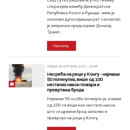
САД су посредовале у постизању
споразума између Демократске
Републике Конго и Руанде, чиме је
окончан дугогодишњи рат, саопштио
је амерички председник Доналд
Трамп...
Прочитај
СРЕДА, 16. АПР 2025, 21:01 -> 21:09
Несрећа на реци у Конгу - најмање
50 погинулих, више од 100
несталих након пожара и
превртања брода
Најмање 50 особа погинуло је, а више
од 100 се води као нестало након
што се дрвени брод запалио и
преврнуо на реци у Конгу...