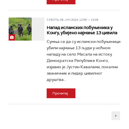
СУБОТА, 08. ЈУН 2024, 12:56 -> 13:09
Напад исламских побуњеника у
Конгу, убијено најмање 13 цивила
Сумња се да су исламски побуњеници
убили најмање 13 људи у ноћном
нападу на село Масала на истоку
Демократске Републике Конго,
изјавио је Јустин Кавалами, локални
званичник и лидер цивилног
друштва...
Прочитај
>