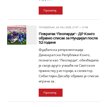
Прочитај
ПОНЕДЕЉАК, 18. МАЈ 2026, 17:47 -> 17:48
Повратак "Леопарда" - ДР Конго
објавио списак за Мундијал после
52 године
Фудбалска репрезентација
Демократске Републике Конго,
позната као "Леопарди", обезбедила
је своје друго учешће на Светском
првенству у историји, а селектор
Себастијен Десабр објавио је списак
играча за...
Прочитај