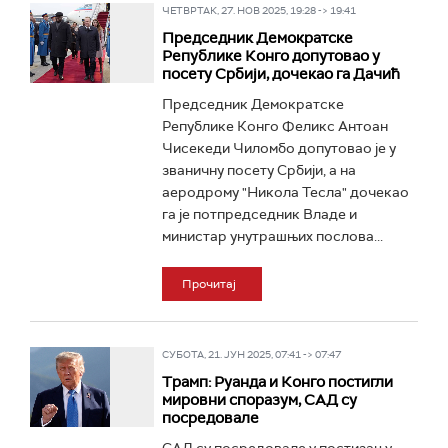
ЧЕТВРТАК, 27. НОВ 2025, 19:28 -> 19:41
Председник Демократске
Републике Конго допутовао у
посету Србији, дочекао га Дачић
Председник Демократске
Републике Конго Феликс Антоан
Чисекеди Чиломбо допутовао је у
званичну посету Србији, а на
аеродрому "Никола Тесла" дочекао
га је потпредседник Владе и
министар унутрашњих послова...
Прочитај
СУБОТА, 21. ЈУН 2025, 07:41 -> 07:47
Трамп: Руанда и Конго постигли
мировни споразум, САД су
посредовале