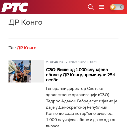
РТС
ДР Конго
Таг:
ДР Конго
УТОРАК, 23. ЈУН 2026, 13:27 -> 13:51
СЗО: Више од 1.000 случајева
еболе у ДР Конгу, преминуле 254
особе
Генерални директор Светске
здравствене организације (СЗО)
Тедрос Аданом Гебрејесус изјавио је
да је у Демократској Републици
Конго до сада потврђено више од
1.000 случајева еболе и да су од тог
вируса...