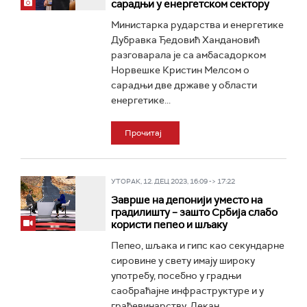
сарадњи у енергетском сектору
Министарка рударства и енергетике
Дубравка Ђедовић Хандановић
разговарала је са амбасадорком
Норвешке Кристин Мелсом о
сарадњи две државе у области
енергетике...
Прочитај
УТОРАК, 12. ДЕЦ 2023, 16:09 -> 17:22
Заврше на депонији уместо на
градилишту – зашто Србија слабо
користи пепео и шљаку
Пепео, шљака и гипс као секундарне
сировине у свету имају широку
употребу, посебно у градњи
саобраћајне инфраструктуре и у
грађевинарству. Декан