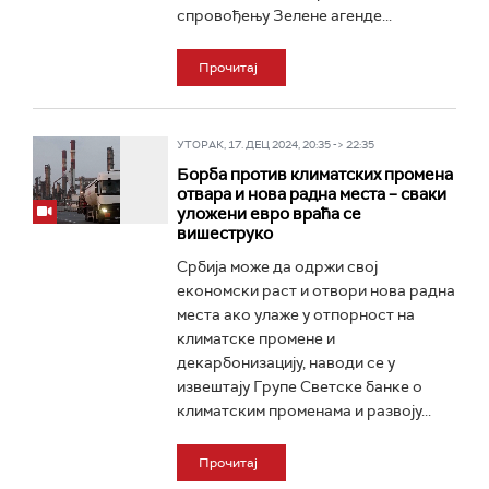
спровођењу Зелене агенде...
Прочитај
УТОРАК, 17. ДЕЦ 2024, 20:35 -> 22:35
Борба против климатских промена
отвара и нова радна места – сваки
уложени евро враћа се
вишеструко
Србија може да одржи свој
економски раст и отвори нова радна
места ако улаже у отпорност на
климатске промене и
декарбонизацију, наводи се у
извештају Групе Светске банке о
климатским променама и развоју...
Прочитај