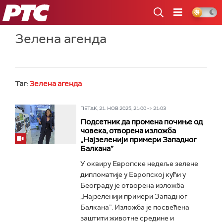
РТС
Зелена агенда
Таг:
Зелена агенда
ПЕТАК, 21. НОВ 2025, 21:00 -> 21:03
Подсетник да промена почиње од
човека, отворена изложба
„Најзеленији примери Западног
Балкана”
У оквиру Европске недеље зелене
дипломатије у Европској кући у
Београду је отворена изложба
„Најзеленији примери Западног
Балкана”. Изложба је посвећена
заштити животне средине и