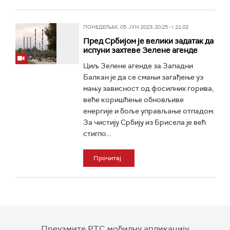
ПОНЕДЕЉАК, 05. ЈУН 2023, 20:25 -> 21:02
Пред Србијом је велики задатак да
испуни захтеве Зелене агенде
Циљ Зелене агенде за Западни
Балкан је да се смањи загађење уз
мању зависност од фосилних горива,
веће коришћење обновљиве
енергије и боље управљање отпадом.
За чистију Србију из Брисела је већ
стигло...
Прочитај
Преузмите РТС мобилну апликацију