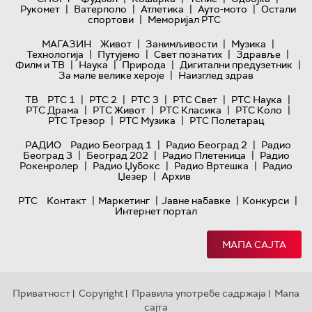
|
|
|
|
Рукомет
Ватерполо
Атлетика
Ауто-мото
Остали
|
спортови
Меморијал РТС
|
|
|
МАГАЗИН
Живот
Занимљивости
Музика
|
|
|
|
Технологијa
Путујемо
Свет познатих
Здравље
|
|
|
|
Филм и ТВ
Наука
Природа
Дигитални предузетник
|
За мале велике хероје
Наизглед здрав
|
|
|
|
|
ТВ
РТС 1
РТС 2
РТС 3
РТС Свет
РТС Наука
|
|
|
|
РТС Драма
РТС Живот
РТС Класика
РТС Коло
|
|
РТС Трезор
РТС Музика
РТС Полетарац
|
|
РАДИО
Радио Београд 1
Радио Београд 2
Радио
|
|
|
Београд 3
Београд 202
Радио Плетеница
Радио
|
|
|
Рокенролер
Радио Џубокс
Радио Вртешка
Радио
|
Џезер
Архив
|
|
|
|
РТС
Контакт
Маркетинг
Јавне набавке
Конкурси
Интернет портал
МАПА САЈТА
Приватност
Copyright
Правила употребе садржаја
Мапа
|
|
|
сајта