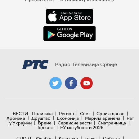
Радио Телевизија Србије
|
|
|
|
ВЕСТИ
Политика
Регион
Свет
Србија данас
|
|
|
|
Хроника
Друштво
Економија
Мерила времена
Рат
|
|
|
|
у Украјини
Време
Сервисне вести
Сматрачница
|
Подкаст
ЕУ могућности 2026
|
|
|
|
СПОРТ
Фудбал
Кошарка
Тенис
Одбојка