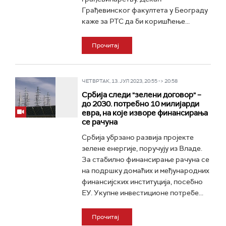
Грађевинског факултета у Београду
каже за РТС да би коришћење...
Прочитај
ЧЕТВРТАК, 13. ЈУЛ 2023, 20:55 -> 20:58
Србија следи "зелени договор" –
до 2030. потребно 10 милијарди
евра, на које изворе финансирања
се рачуна
Србија убрзано развија пројекте
зелене енергије, поручују из Владе.
За стабилно финансирање рачуна се
на подршку домаћих и међународних
финансијских институција, посебно
ЕУ. Укупне инвестиционе потребе...
Прочитај