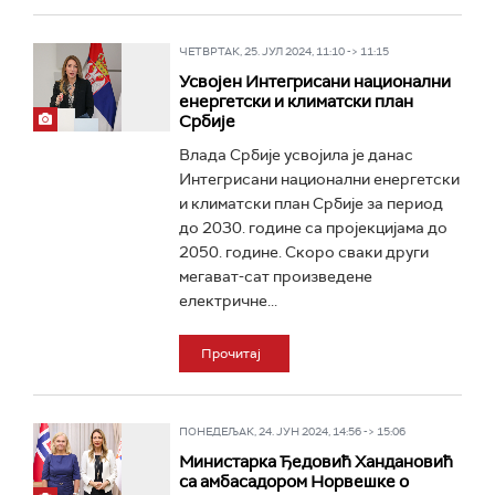
ЧЕТВРТАК, 25. ЈУЛ 2024, 11:10 -> 11:15
Усвојен Интегрисани национални
енергетски и климатски план
Србије
Влада Србије усвојила је данас
Интегрисани национални енергетски
и климатски план Србије за период
до 2030. године са пројекцијама до
2050. године. Скоро сваки други
мегават-сат произведене
електричне...
Прочитај
ПОНЕДЕЉАК, 24. ЈУН 2024, 14:56 -> 15:06
Министарка Ђедовић Хандановић
са амбасадором Норвешке о