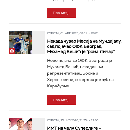
Прочитај
СУБОТА, 01. АВГ 2026, 08:01 -> 08:01
Некада чувао Месија на Мундијалу,
сад појачао ОФК Београд:
Мухамед Бешић је "романтичар"
Ново појачање ОФК Београда је
Мухамед Бешић, некадашњи
репрезентативац Босне и
Херцеговине, потврдио је клуб са
Карабурме...
Прочитај
СУБОТА, 25. ЈУЛ 2026, 21:55 -> 22:00
ИМТ на челу Суперлиге –