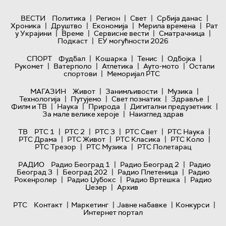
|
|
|
|
ВЕСТИ
Политика
Регион
Свет
Србија данас
|
|
|
|
Хроника
Друштво
Економија
Мерила времена
Рат
|
|
|
|
у Украјини
Време
Сервисне вести
Сматрачница
|
Подкаст
ЕУ могућности 2026
|
|
|
|
СПОРТ
Фудбал
Кошарка
Тенис
Одбојка
|
|
|
|
Рукомет
Ватерполо
Атлетика
Ауто-мото
Остали
|
спортови
Меморијал РТС
|
|
|
МАГАЗИН
Живот
Занимљивости
Музика
|
|
|
|
Технологијa
Путујемо
Свет познатих
Здравље
|
|
|
|
Филм и ТВ
Наука
Природа
Дигитални предузетник
|
За мале велике хероје
Наизглед здрав
|
|
|
|
|
ТВ
РТС 1
РТС 2
РТС 3
РТС Свет
РТС Наука
|
|
|
|
РТС Драма
РТС Живот
РТС Класика
РТС Коло
|
|
РТС Трезор
РТС Музика
РТС Полетарац
|
|
РАДИО
Радио Београд 1
Радио Београд 2
Радио
|
|
|
Београд 3
Београд 202
Радио Плетеница
Радио
|
|
|
Рокенролер
Радио Џубокс
Радио Вртешка
Радио
|
Џезер
Архив
|
|
|
|
РТС
Контакт
Маркетинг
Јавне набавке
Конкурси
Интернет портал