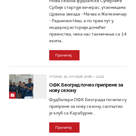
Нова сезона фудбалске Суперлиге
Србије стартује вечерас, утакмицама
Црвена звезда - Мачва и Железничар
- Раднички Ниш, а по први пут у
модерној историји домаћег
првенства, чека нас такмичење са 14
екипа...
Прочитај
УТОРАК, 16. ЈУН 2026, 10:56 -> 11:02
ОФК Београд почео припреме за
нову сезону
Фудбалери ОФК Београда почели су
припреме за нову сезону, саопштио
је клуб са Карабурме...
Прочитај