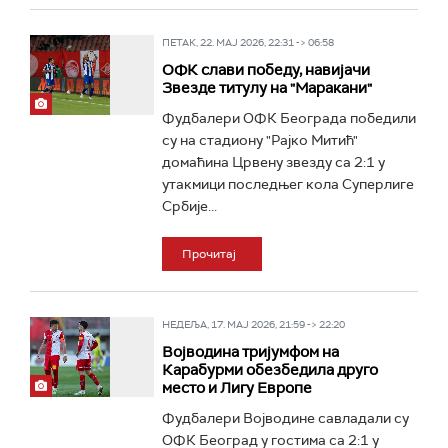
ПЕТАК, 22. МАЈ 2026, 22:31 -> 06:58
ОФК слави победу, навијачи
Звезде титулу на "Маракани"
Фудбалери ОФК Београда победили
су на стадиону "Рајко Митић"
домаћина Црвену звезду са 2:1 у
утакмици последњег кола Суперлиге
Србије...
Прочитај
НЕДЕЉА, 17. МАЈ 2026, 21:59 -> 22:20
Војводина тријумфом на
Карабурми обезбедила друго
место и Лигу Европе
Фудбалери Војводине савладали су
ОФК Београд у гостима са 2:1 у