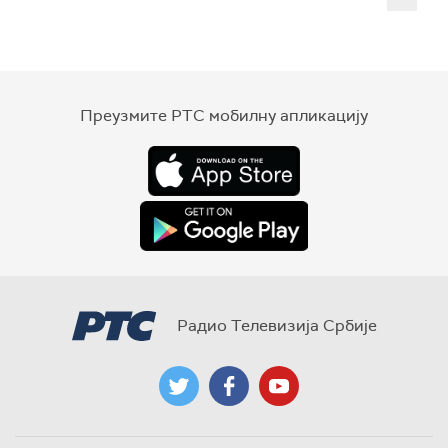
Преузмите РТС мобилну апликацију
Радио Телевизија Србије