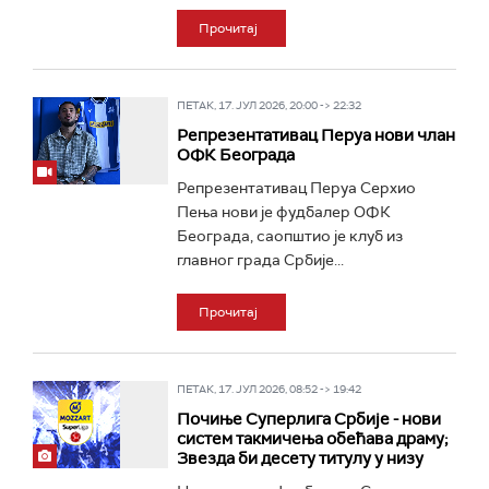
Прочитај
ПЕТАК, 17. ЈУЛ 2026, 20:00 -> 22:32
Репрезентативац Перуа нови члан
ОФК Београда
Репрезентативац Перуа Серхио
Пења нови је фудбалер ОФК
Београда, саопштио је клуб из
главног града Србије...
Прочитај
ПЕТАК, 17. ЈУЛ 2026, 08:52 -> 19:42
Почиње Суперлига Србије - нови
систем такмичења обећава драму;
Звезда би десету титулу у низу