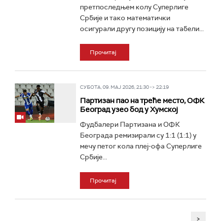
претпоследњем колу Суперлиге
Србије и тако математички
осигурали другу позицију на табели...
Прочитај
СУБОТА, 09. МАЈ 2026, 21:30 -> 22:19
Партизан пао на треће место, ОФК
Београд узео бод у Хумској
Фудбалери Партизана и ОФК
Београда ремизирали су 1:1 (1:1) у
мечу петог кола плеј-офа Суперлиге
Србије...
Прочитај
>