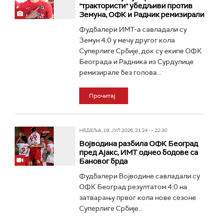
"трактористи" убедљиви против
Земуна, ОФК и Радник ремизирали
Фудбалери ИМТ-а савладали су
Земун 4:0 у мечу другог кола
Суперлиге Србије, док су екипе ОФК
Београда и Радника из Сурдулице
ремизирале без голова...
Прочитај
НЕДЕЉА, 19. ЈУЛ 2026, 21:24 -> 22:30
Војводина разбила ОФК Београд
пред Ајакс, ИМТ однео бодове са
Бановог брда
Фудбалери Војводине савладали су
ОФК Београд резултатом 4:0 на
затварању првог кола нове сезоне
Суперлиге Србије...