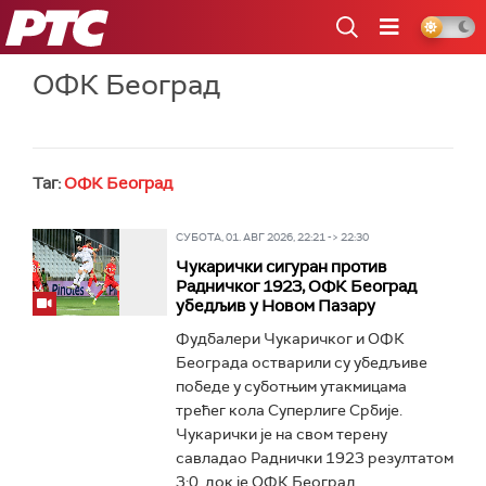
РТС
ОФК Београд
Таг:
ОФК Београд
СУБОТА, 01. АВГ 2026, 22:21 -> 22:30
Чукарички сигуран против
Радничког 1923, ОФК Београд
убедљив у Новом Пазару
Фудбалери Чукаричког и ОФК
Београда остварили су убедљиве
победе у суботњим утакмицама
трећег кола Суперлиге Србије.
Чукарички је на свом терену
савладао Раднички 1923 резултатом
3:0, док је ОФК Београд...