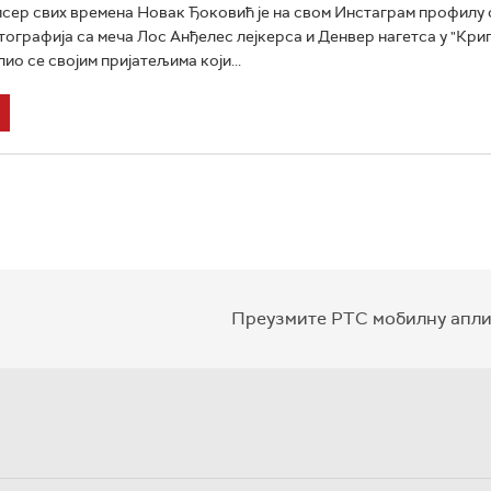
сер свих времена Новак Ђоковић је на свом Инстаграм профилу 
ографија са меча Лос Анђелес лејкерса и Денвер нагетса у "Кри
ио се својим пријатељима који...
Преузмите РТС мобилну апли