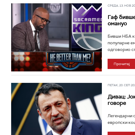
СРЕДА, 13. НОВ 202
Гаф бивше
омануо
Бивши НБА ко
популарне ем
одговорио сп
Прочитај
ПЕТАК, 20. СЕП 202
Дивац: Јо
говоре
Легендарни с
европски кош