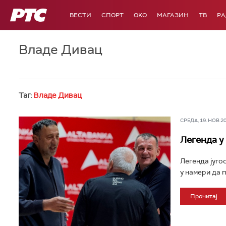
РТС
ВЕСТИ
СПОРТ
OKO
МАГАЗИН
ТВ
Р
Владе Дивац
Таг:
Владе Дивац
СРЕДА, 19. НОВ 202
Легенда у
Легенда југо
у намери да 
Прочитај