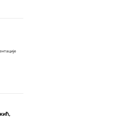
ентације
кић,