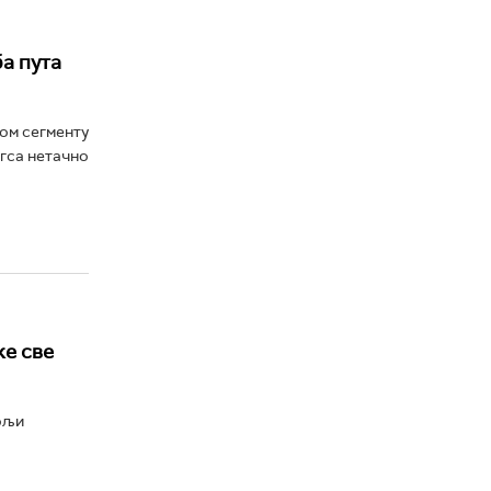
а пута
ном сегменту
нгса нетачно
ке све
ољи