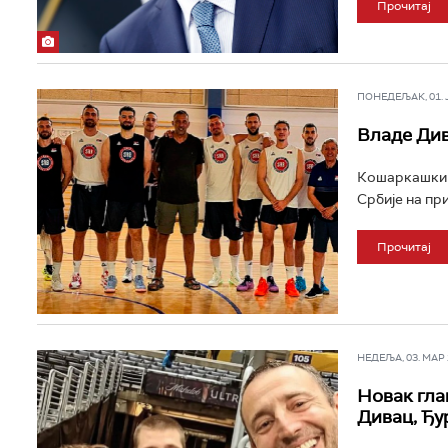
Прочитај
ПОНЕДЕЉАК, 01. ЈУ
Владе Див
Кошаркашки в
Србије на при
Прочитај
НЕДЕЉА, 03. МАР 2
Новак глав
Дивац, Ђур