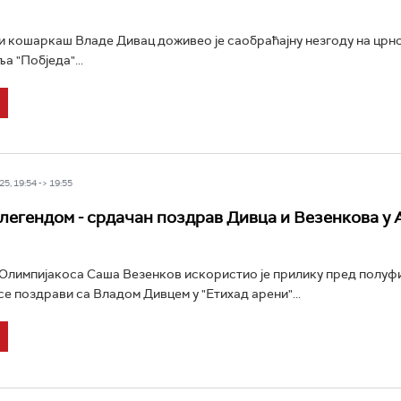
 кошаркаш Владе Дивац доживео је саобраћајну незгоду на црн
ља "Побједа"...
5, 19:54 -> 19:55
 легендом - срдачан поздрав Дивца и Везенкова у 
Олимпијакоса Саша Везенков искористио је прилику пред полуф
се поздрави са Владом Дивцем у "Етихад арени"...