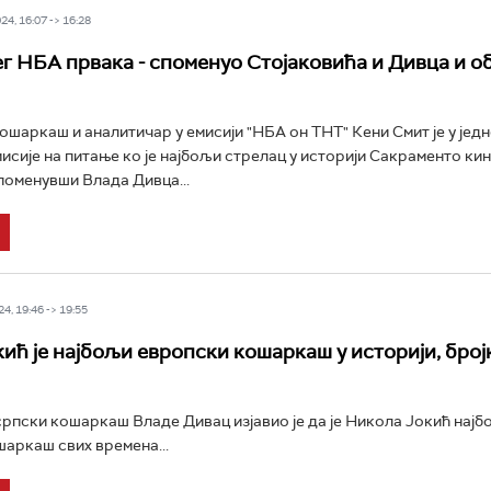
4, 16:07 -> 16:28
г НБА првака - споменуо Стојаковића и Дивца и об
шаркаш и аналитичар у емисији "НБА он ТНТ" Кени Смит је у јед
исије на питање ко је најбољи стрелац у историји Сакраменто ки
оменувши Влада Дивца...
4, 19:46 -> 19:55
кић је најбољи европски кошаркаш у историји, број
рпски кошаркаш Владе Дивац изјавио је да је Никола Јокић најб
аркаш свих времена...