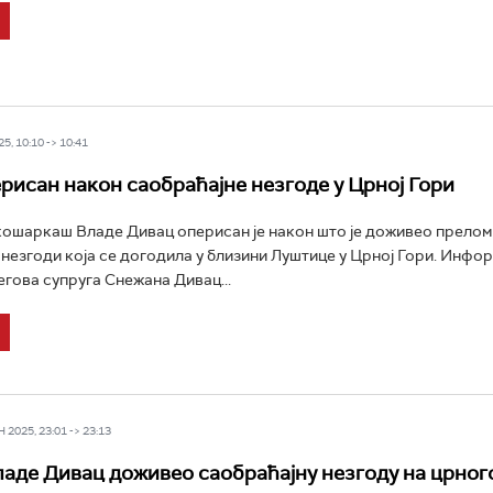
5, 10:10 -> 10:41
рисан након саобраћајне незгоде у Црној Гори
ошаркаш Владе Дивац оперисан је након што је доживео прелом 
 незгоди која се догодила у близини Луштице у Црној Гори. Информ
гова супруга Снежана Дивац...
2025, 23:01 -> 23:13
ладе Дивац доживео саобраћајну незгоду на црно