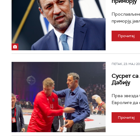
приморју
Прослављени
приморју, јав
Прочитај
ПЕТАК, 23. МАЈ 202
Сусрет са
Дабију
Прва звезда 
Евролиге да 
Прочитај