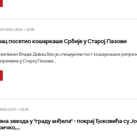
Л 2024, 18:34 -> 18:46
ац посетио кошаркаше Србије у Старој Пазови
еликан Владе Дивац био је специјални гост кошаркашке репрез
премама у Старој Пазови...
024, 22:27 -> 22:39
на звезда у "граду анђела" - покрај Ђоковића су Јо
ичко,...