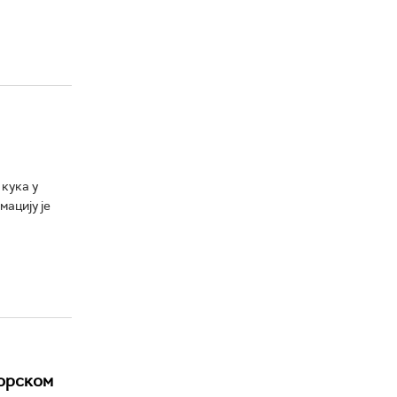
кука у
ацију је
горском