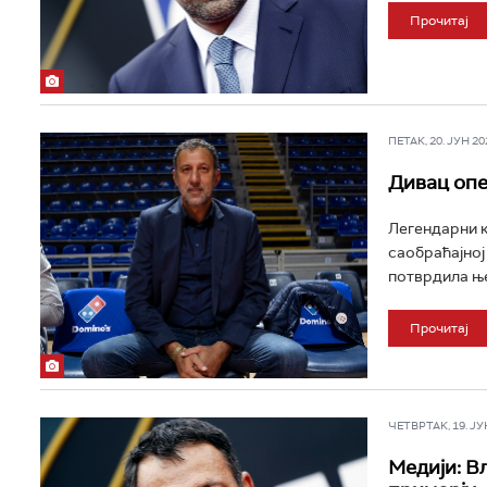
Прочитај
ПЕТАК, 20. ЈУН 202
Дивац опе
Легендарни к
саобраћајној
потврдила ње
Прочитај
ЧЕТВРТАК, 19. ЈУН 
Медији: В