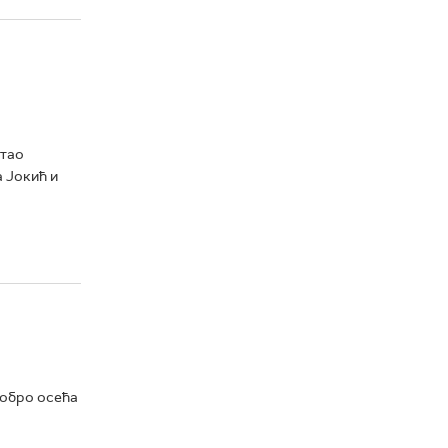
стао
а Јокић и
добро осећа