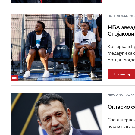
ПОНЕДЕЉАК, 28. ЈУ
НБА звезд
Стојакови
Кошаркаш Бру
гледајући ка
Богдан Богда
Прочитај
ПЕТАК, 20. ЈУН 202
Огласио с
Славни српск
после пада са