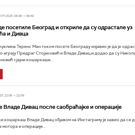
Л 2025, 08:38 -> 08:49
е посетиле Београд и откриле да су одрастале уз
ћа и Дивца
клина Теренс Ман током посете Београду изјавио је да је одра
ко играју Предраг Стојаковић и Владе Дивац и додао да су Никол
новић сјајни кошаркаши...
5, 22:06 -> 22:09
е Владе Дивац после саобраћајке и операције
и кошаркаш Владе Дивац објавом на Инстаграму је навео да се 
 мотора и операције...