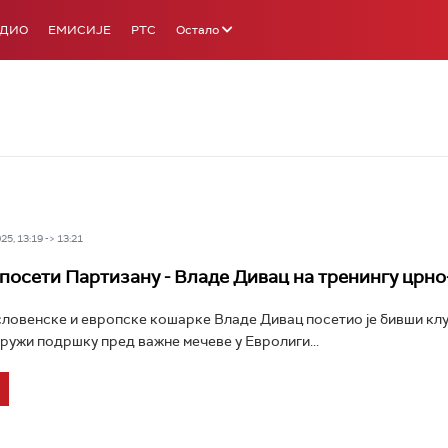
АДИО
ЕМИСИЈЕ
РТС
Остало
5, 13:19 -> 13:21
 посети Партизану - Владе Дивац на тренингу црно
словенске и европске кошарке Владе Дивац посетио је бивши кл
пружи подршку пред важне мечеве у Евролиги...