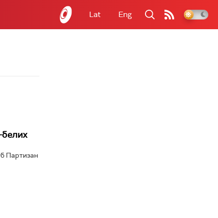
Lat
Eng
-белих
уб Партизан