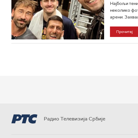
Најбољи тени
неколико фот
арени. Захвал
Прочитај
Радио Телевизија Србије