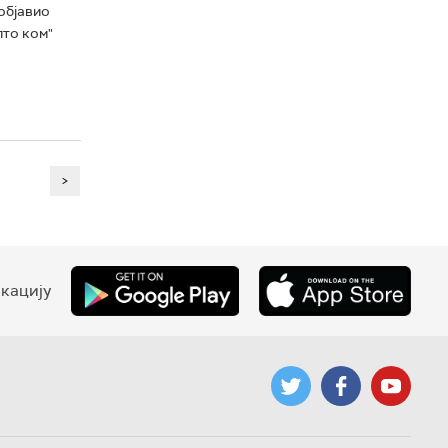
објавио
пто ком"
>
кацију