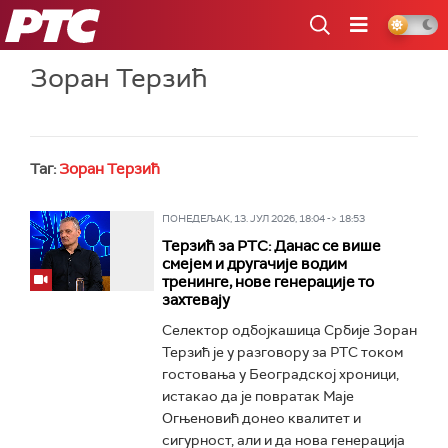
РТС
Зоран Терзић
Таг:
Зоран Терзић
ПОНЕДЕЉАК, 13. ЈУЛ 2026, 18:04 -> 18:53
Терзић за РТС: Данас се више
смејем и другачије водим
тренинге, нове генерације то
захтевају
Селектор одбојкашица Србије Зоран
Терзић је у разговору за РТС током
гостовања у Београдској хроници,
истакао да је повратак Маје
Огњеновић донео квалитет и
сигурност, али и да нова генерација