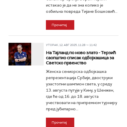
истакао је да не зна колико је
озбиљна повреда Тијане Бошковић...
Прочитај
УТОРАК, 12. АВГ 2025, 11:28 -> 11:42
На Тајланд по ново злато - Терзић
саопштио списак одбојкашица за
Светско првенство
Женска сениорска одбојкашка
репрезентација Србије, двоструки
узастопни шампион света, у среду
13. августа путује у Кину, у Шенжен,
где ће од 16. до 18. августа
учествовати на припремном турниру
пред јубиларно...
Прочитај