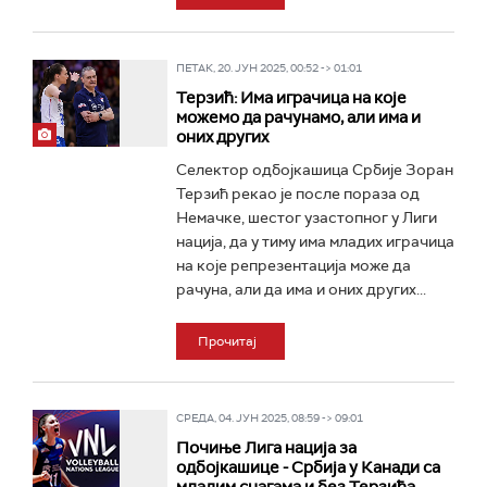
ПЕТАК, 20. ЈУН 2025, 00:52 -> 01:01
Терзић: Има играчица на које
можемо да рачунамо, али има и
оних других
Селектор одбојкашица Србије Зоран
Терзић рекао је после пораза од
Немачке, шестог узастопног у Лиги
нација, да у тиму има младих играчица
на које репрезентација може да
рачуна, али да има и оних других...
Прочитај
СРЕДА, 04. ЈУН 2025, 08:59 -> 09:01
Почиње Лига нација за
одбојкашице - Србија у Канади са