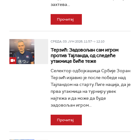
захтева...
Прочитај
СРЕДА, 03. ЈУН 2026, 11:57 -> 12:10
Терзић: Задовољан сам игром
против Тајланда, од следеће
утакмице биће теже
Селектор одбојкашица Србије Зоран
Терзић изјавио је после победе над
Тајландом на старту Лиге нација, да је
прва утакмица на турниру увек
најтежа и да може да буде
задовољан игром...
Прочитај