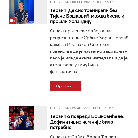
ПОНЕДЕЉАК, 08. СЕП 2025, 13:03 -> 15:17
Терзић: Да смо тренирали без
Тијане Бошковић, можда бисмо и
прошли Холандију
Селектор женске одбојкашке
репрезентације Србије Зоран Терзић
каже за РТС након Светског
првенства да је изузетно задовољан
како је млада екипа изгледала и да је
атмосфера у тиму била
фантастична...
Прочитај
ПОНЕДЕЉАК, 25. АВГ 2025, 19:11 -> 19:27
Терзић о повреди Бошковићеве:
Дефинитивно нам није било
потребно
Селектор Србије Зоран Терзић