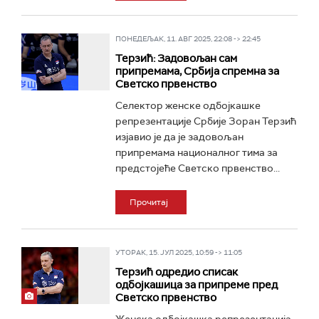
ПОНЕДЕЉАК, 11. АВГ 2025, 22:08 -> 22:45
Терзић: Задовољан сам
припремама, Србија спремна за
Светско првенство
Селектор женске одбојкашке
репрезентације Србије Зоран Терзић
изјавио је да је задовољан
припремама националног тима за
предстојеће Светско првенство...
Прочитај
УТОРАК, 15. ЈУЛ 2025, 10:59 -> 11:05
Терзић одредио списак
одбојкашица за припреме пред
Светско првенство