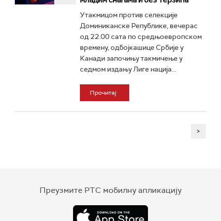
младим снагама и без Терзића
Утакмицом против селекције
Доминиканске Републике, вечерас
од 22.00 сата по средњоевропском
времену, одбојкашице Србије у
Канади започињу такмичење у
седмом издању Лиге нација...
Прочитај
>
Преузмите РТС мобилну апликацију