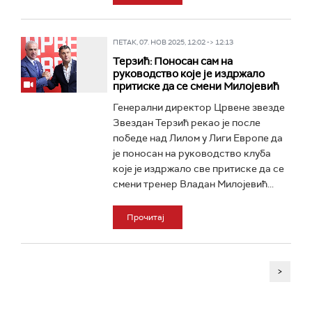
ПЕТАК, 07. НОВ 2025, 12:02 -> 12:13
Терзић: Поносан сам на
руководство које је издржало
притиске да се смени Милојевић
Генерални директор Црвене звезде
Звездан Терзић рекао је после
победе над Лилом у Лиги Европе да
је поносан на руководство клуба
које је издржало све притиске да се
смени тренер Владан Милојевић...
Прочитај
>