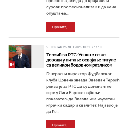
првенства, али да до краја жели
сурови професионализам и да нема
опуштања...
Прочитај
ЧЕТВРТАК, 25. ДЕЦ 2025, 10:51 -> 11:10
Терзић за РТС: Уопште се не
доводи у питање освајање титуле
са великом бодовном разликом
Генерални директор Фудбалског
клуба Црвена звезда Звездан Терзић
рекао је за РТС да су доминантне
игре у Лиги Европе најбољи
показатељ да Звезда има изузетан
играчки кадар и квалитет. Најавио је
да ће...
Прочитај