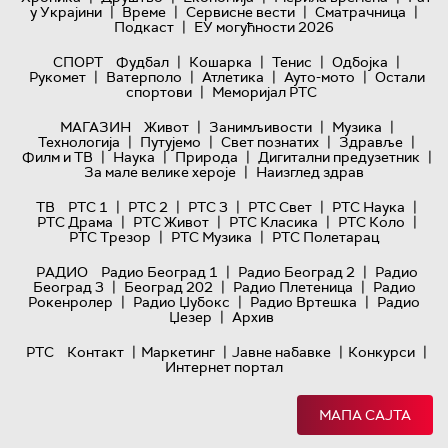
|
|
|
|
у Украјини
Време
Сервисне вести
Сматрачница
|
Подкаст
ЕУ могућности 2026
|
|
|
|
СПОРТ
Фудбал
Кошарка
Тенис
Одбојка
|
|
|
|
Рукомет
Ватерполо
Атлетика
Ауто-мото
Остали
|
спортови
Меморијал РТС
|
|
|
МАГАЗИН
Живот
Занимљивости
Музика
|
|
|
|
Технологијa
Путујемо
Свет познатих
Здравље
|
|
|
|
Филм и ТВ
Наука
Природа
Дигитални предузетник
|
За мале велике хероје
Наизглед здрав
|
|
|
|
|
ТВ
РТС 1
РТС 2
РТС 3
РТС Свет
РТС Наука
|
|
|
|
РТС Драма
РТС Живот
РТС Класика
РТС Коло
|
|
РТС Трезор
РТС Музика
РТС Полетарац
|
|
РАДИО
Радио Београд 1
Радио Београд 2
Радио
|
|
|
Београд 3
Београд 202
Радио Плетеница
Радио
|
|
|
Рокенролер
Радио Џубокс
Радио Вртешка
Радио
|
Џезер
Архив
|
|
|
|
РТС
Контакт
Маркетинг
Јавне набавке
Конкурси
Интернет портал
МАПА САЈТА