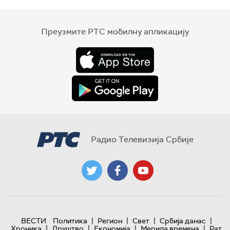
Преузмите РТС мобилну апликацију
Радио Телевизија Србије
|
|
|
|
ВЕСТИ
Политика
Регион
Свет
Србија данас
|
|
|
|
Хроника
Друштво
Економија
Мерила времена
Рат