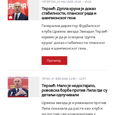
ЧЕТВРТАК, 14. МАЈ 2026, 15:15 -> 15:24
Терзић: Дупла круна је доказ
стабилности, планског рада и
шампионског гена
Генерални директор Фудбалског
клуба Црвена звезда Звездан Терзић
изјавио је да је освојена "дупла
круна" доказ стабилности, планског
рада и шампионског гена...
Прочитај
ПЕТАК, 27. ФЕБ 2026, 12:36 -> 12:57
Терзић: Мало је недостајало,
рововска борба против Лила где су
детаљи одлучивали
Црвена звезда је и реваншом против
Лила показала да расте као клуб и
да постаје све конкурентнија у