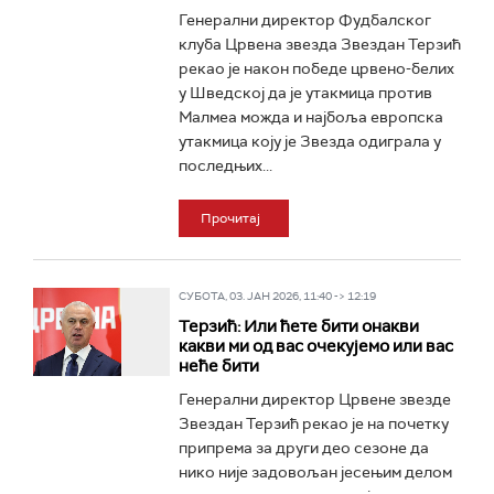
Генерални директор Фудбалског
клуба Црвена звезда Звездан Терзић
рекао је након победе црвено-белих
у Шведској да је утакмица против
Малмеа можда и најбоља европска
утакмица коју је Звезда одиграла у
последњих...
Прочитај
СУБОТА, 03. ЈАН 2026, 11:40 -> 12:19
Терзић: Или ћете бити онакви
какви ми од вас очекујемо или вас
неће бити
Генерални директор Црвене звезде
Звездан Терзић рекао је на почетку
припрема за други део сезоне да
нико није задовољан јесењим делом