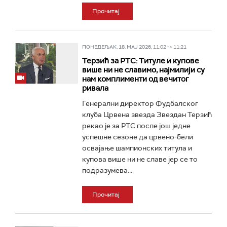
Прочитај
ПОНЕДЕЉАК, 18. МАЈ 2026, 11:02 -> 11:21
Терзић за РТС: Титуле и купове
више ни не славимо, најмилији су
нам комплименти од вечитог
ривала
Генерални директор Фудбалског
клуба Црвена звезда Звездан Терзић
рекао је за РТС после још једне
успешне сезоне да црвено-бели
освајање шампионских титула и
купова више ни не славе јер се то
подразумева...
Прочитај