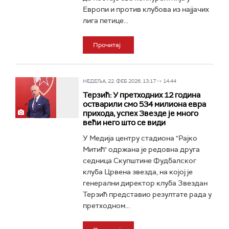
Европи и против клубова из најјачих
лига петице...
Прочитај
НЕДЕЉА, 22. ФЕБ 2026, 13:17 -> 14:44
Терзић: У претходних 12 година
остварили смо 534 милиона евра
прихода, успех Звезде је много
већи него што се види
У Медија центру стадиона "Рајко
Митић" одржана је редовна друга
седница Скупштине Фудбалског
клуба Црвена звезда, на којој је
генерални директор клуба Звездан
Терзић представио резултате рада у
претходном...