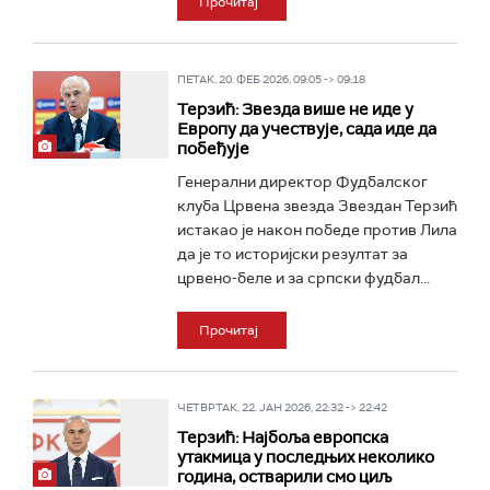
Прочитај
ПЕТАК, 20. ФЕБ 2026, 09:05 -> 09:18
Терзић: Звезда више не иде у
Европу да учествује, сада иде да
побеђује
Генерални директор Фудбалског
клуба Црвена звезда Звездан Терзић
истакао је након победе против Лила
да је то историјски резултат за
црвено-беле и за српски фудбал...
Прочитај
ЧЕТВРТАК, 22. ЈАН 2026, 22:32 -> 22:42
Терзић: Најбоља европска
утакмица у последњих неколико
година, остварили смо циљ