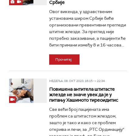
Србије
Овог викенда, у здравственим
установама широм Србије биће
организовани превентивни прегледи
штитне жлезде. За преглед није
потребно заказивање, а пацијенти ће
бити примани између 8 и 16 часова...
Прочитај
НЕДЕЉА, 08. ОКТ 2023, 16:15 -> 22:34
Повишена антитела штитасте
жлезде не значе увек да је у
питању Хашимото тиреоидитис
Све већи број пацијената има
проблем са штитастом жлездом,
зашто је тако и како се проблем
открива и лечи, за „РТС Ординацију“