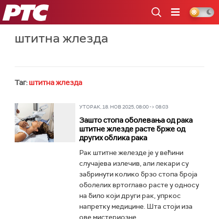
РТС
штитна жлезда
Таг:
штитна жлезда
УТОРАК, 18. НОВ 2025, 08:00 -> 08:03
Зашто стопа оболевања од рака
штитне жлезде расте брже од
других облика рака
Рак штитне железде је у већини
случајева излечив, али лекари су
забринути колико брзо стопа броја
оболелих вртоглаво расте у односу
на било који други рак, упркос
напретку медицине. Шта стоји иза
ове мистериозне...