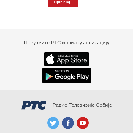
Прочитај
Преузмите РТС мобилну апликацију
Радио Телевизија Србије