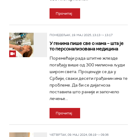
Прочитај
ПОНЕДЕЉАК, 19. МАЈ 2025, 13:13 -> 13:17
У генима пише све о нама – шта је
то персонализована медицина
Поремећаји рада штитне жлезде
погађају више од 300 милиона људи
широм света. Процењује се да у
Србији, сваки десети грађанин има те
проблеме. Да би се дијагноза
поставила што раније и започело
лечење...
Прочитај
ЧЕТВРТАК, 09. МАЈ 2024, 08:19 -> 09:36