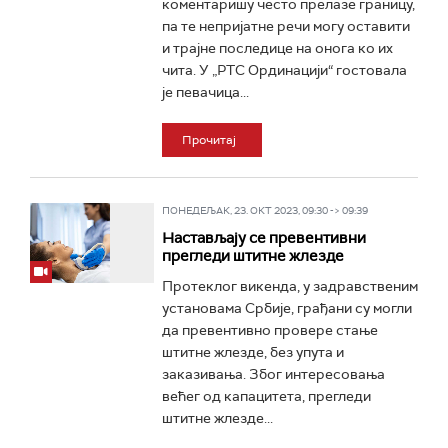
коментаришу често прелазе границу,
па те непријатне речи могу оставити
и трајне последице на онога ко их
чита. У „РТС Ординацији“ гостовала
је певачица...
Прочитај
ПОНЕДЕЉАК, 23. ОКТ 2023, 09:30 -> 09:39
Настављају се превентивни
прегледи штитне жлезде
Протеклог викенда, у задравственим
установама Србије, грађани су могли
да превентивно провере стање
штитне жлезде, без упута и
заказивања. Због интересовања
већег од капацитета, прегледи
штитне жлезде...