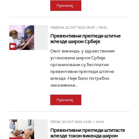
Прочитај
НЕДЕЉА, 22. ОКТ 2023, 08:35 -> 08:41
Превентивни прегледи штитне
жлезде широм Србије
Овог викенда, у здравственим
установама широм Србије
организовани су бесплатни
превентивни прегледи штитне
жлезде. Није било потребно
заказивање...
Прочитај
ПЕТАК, 20. ОКТ 2023, 13:00 -> 13:44
Превентивни прегледи штитасте
жлезде током викенда широм