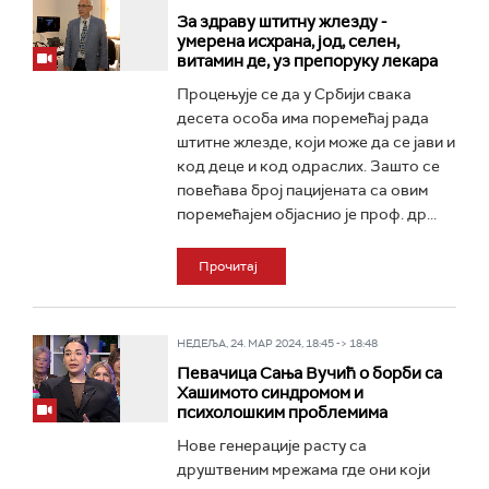
За здраву штитну жлезду -
умерена исхрана, јод, селен,
витамин де, уз препоруку лекара
Процењује се да у Србији свака
десета особа има поремећај рада
штитне жлезде, који може да се јави и
код деце и код одраслих. Зашто се
повећава број пацијената са овим
поремећајем објаснио је проф. др...
Прочитај
НЕДЕЉА, 24. МАР 2024, 18:45 -> 18:48
Певачица Сања Вучић о борби са
Хашимото синдромом и
психолошким проблемима
Нове генерације расту са
друштвеним мрежама где они који