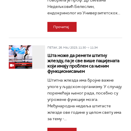
говорила је проф. др Биљана
Недељковић Белеслин,
ендокринолог из Универзитетскох...
Прочитај
ПЕТАК, 26. МАЈ 2023, 11:30 -> 11:34
Шта може да ремети штитну
жлезду, па је све више пацијената
који имају проблем са њеним
функционисањем
Штитна жлезда има бројне важне
улоге у људском организму. У случају
поремећаја њеног рада, посебно су
угрожене функције мозга.
Међународна недеља штитасте
жлезде ове године у целом свету има
за тему -...