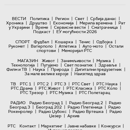
|
|
|
|
ВЕСТИ
Политика
Регион
Свет
Србија данас
|
|
|
|
Хроника
Друштво
Економија
Мерила времена
Рат
|
|
|
|
у Украјини
Време
Сервисне вести
Сматрачница
|
Подкаст
ЕУ могућности 2026
|
|
|
|
СПОРТ
Фудбал
Кошарка
Тенис
Одбојка
|
|
|
|
Рукомет
Ватерполо
Атлетика
Ауто-мото
Остали
|
спортови
Меморијал РТС
|
|
|
МАГАЗИН
Живот
Занимљивости
Музика
|
|
|
|
Технологијa
Путујемо
Свет познатих
Здравље
|
|
|
|
Филм и ТВ
Наука
Природа
Дигитални предузетник
|
За мале велике хероје
Наизглед здрав
|
|
|
|
|
ТВ
РТС 1
РТС 2
РТС 3
РТС Свет
РТС Наука
|
|
|
|
РТС Драма
РТС Живот
РТС Класика
РТС Коло
|
|
РТС Трезор
РТС Музика
РТС Полетарац
|
|
РАДИО
Радио Београд 1
Радио Београд 2
Радио
|
|
|
Београд 3
Београд 202
Радио Плетеница
Радио
|
|
|
Рокенролер
Радио Џубокс
Радио Вртешка
Радио
|
Џезер
Архив
|
|
|
|
РТС
Контакт
Маркетинг
Јавне набавке
Конкурси