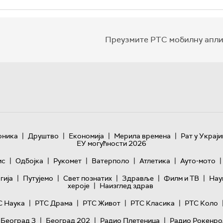
Преузмите РТС мобилну апли
|
|
|
|
оника
Друштво
Економија
Мерила времена
Рат у Украји
ЕУ могућности 2026
|
|
|
|
|
|
ис
Одбојка
Рукомет
Ватерполо
Атлетика
Ауто-мото
|
|
|
|
|
гијa
Путујемо
Свет познатих
Здравље
Филм и ТВ
Нау
|
хероје
Наизглед здрав
|
|
|
|
С Наука
РТС Драма
РТС Живот
РТС Класика
РТС Коло
|
|
|
 Београд 3
Београд 202
Радио Плетеница
Радио Рокенро