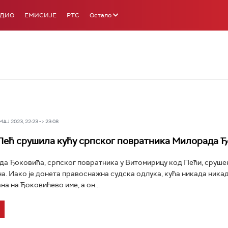
АДИО
ЕМИСИЈЕ
РТС
Остало
Ј 2023, 22:23 -> 23:08
ећ срушила кућу српског повратника Милорада 
а Ђоковића, српског повратника у Витомирицу код Пећи, срушен
а. Иако је донета правоснажна судска одлука, кућа никада никад
а на Ђоковићево име, а он...