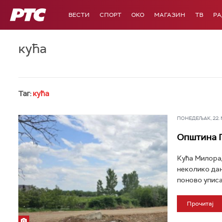
РТС
ВЕСТИ
СПОРТ
OKO
МАГАЗИН
ТВ
Р
кућа
Таг:
кућа
ПОНЕДЕЉАК, 22. МА
Општина П
Кућа Милорад
неколико дан
поново уписан
Прочитај