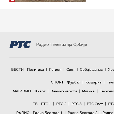
Радио Телевизија Србије
|
|
|
|
ВЕСТИ
Политика
Регион
Свет
Србија данас
Хр
|
|
СПОРТ
Фудбал
Кошарка
Тен
|
|
|
МАГАЗИН
Живот
Занимљивости
Музика
Техноло
|
|
|
|
ТВ
РТС 1
РТС 2
РТС 3
РТС Свет
РТ
|
|
РАДИО
Радио Београд 1
Радио Београд 2
Радио