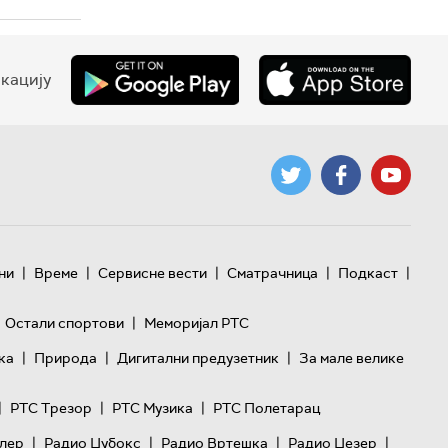
кацију
|
|
|
|
|
ни
Време
Сервисне вести
Сматрачница
Подкаст
|
Остали спортови
Меморијал РТС
|
|
|
ка
Природа
Дигитални предузетник
За мале велике
|
|
|
РТС Трезор
РТС Музика
РТС Полетарац
|
|
|
|
лер
Радио Џубокс
Радио Вртешка
Радио Џезер