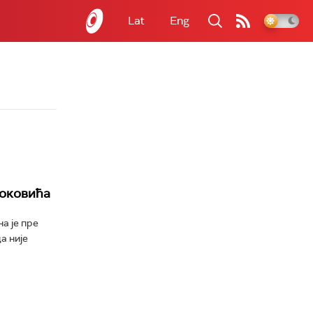
Lat
Eng
Ђоковића
а је пре
а није