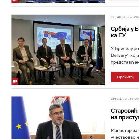
ПЕТАК, 03. ЈУЛ 202
Србија у 
ка ЕУ
У Бриселу је
Delivery", ко
представљању
Прочитај
СРЕДА, 17. ЈУН 202
Старовић 
из присту
Министар за 
учествовао н