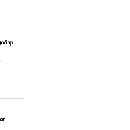
добар
м
г
ог