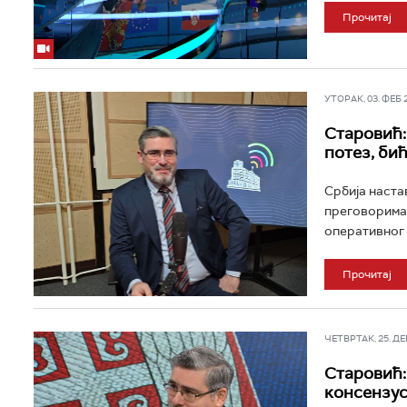
Прочитај
УТОРАК, 03. ФЕБ 20
Старовић:
потез, би
Србија наста
преговорима 
оперативног т
Прочитај
ЧЕТВРТАК, 25. ДЕЦ
Старовић:
консензус