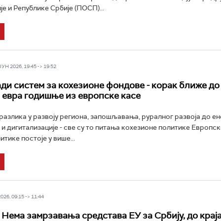
е и Републике Србије (ПОСП)...
Н 2026, 19:45 -> 19:52
ади систем за кохезионе фондове - корак ближе до
 евра годишње из европске касе
азлика у развоју региона, запошљавања, руралног развоја до е
и дигитализације - све су то питања кохезионе политике Европске
итике постоје у више...
26, 09:15 -> 11:44
 Нема замрзавања средстава ЕУ за Србију, до краја