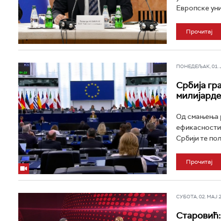
Европске униј
Прочитај
ПОНЕДЕЉАК, 01. ЈУ
Србија гр
милијарде
Од смањења р
ефикасности 
Србији те пол
Прочитај
СУБОТА, 02. МАЈ 20
Старовић: