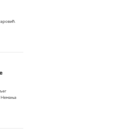
таровић.
е
љег
е Немања