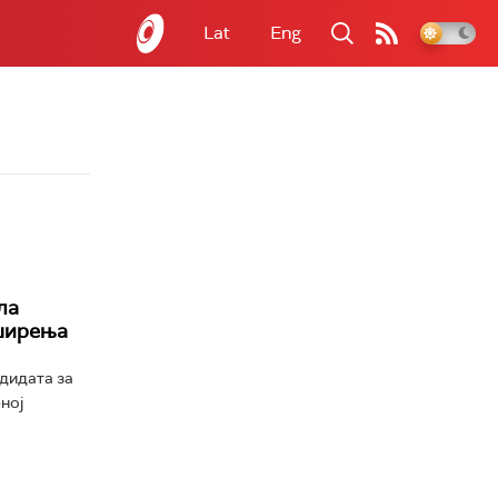
Lat
Eng
ла
оширења
дидата за
ној