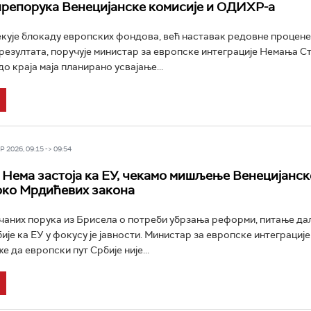
препорука Венецијанске комисије и ОДИХР-а
екује блокаду европских фондова, већ наставак редовне процене
езултата, поручује министaр за европске интеграције Немањa С
 до краја маја планирано усвајање...
 2026, 09:15 -> 09:54
 Нема застоја ка ЕУ, чекамо мишљење Венецијанск
око Мрдићевих закона
ачаних порука из Брисела о потреби убрзања реформи, питање да
ије ка ЕУ у фокусу је јавности. Министар за европске интеграциј
 да европски пут Србије није...