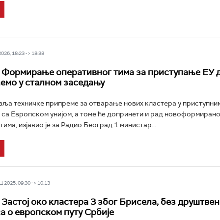
26, 18:23 -> 18:38
 Формирање оперативног тима за приступање ЕУ 
ћемо у сталном заседању
вља техничке припреме за отварање нових кластера у приступни
са Европском унијом, а томе ће допринети и рад новоформирано
има, изјавио је за Радио Београд 1 министар...
 2025, 09:30 -> 10:13
 Застој око кластера 3 због Брисела, без друштвен
а о европском путу Србије