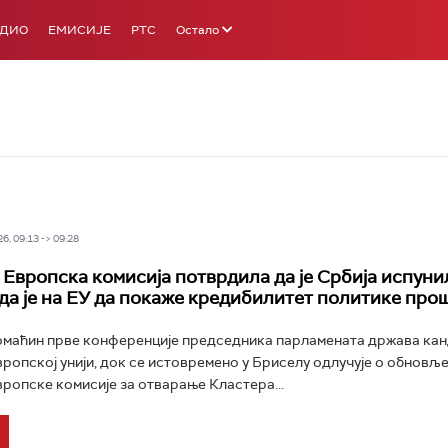
АДИО
ЕМИСИЈЕ
РТС
Остало
6, 09:13 -> 09:28
 Европска комисија потврдила да је Србија испуни
ада је на ЕУ да покаже кредибилитет политике пр
омаћин прве конференције председника парламената држава кан
вропској унији, док се истовремено у Бриселу одлучује о обновље
ропске комисије за отварање Кластера...