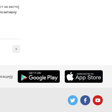
т за застој
 позитивну
>
кацију