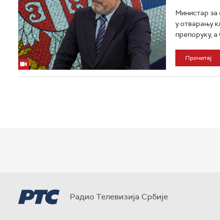
Министар за 
у отварању к
препоруку, а 
Прочитај
Радио Телевизија Србије