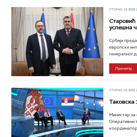
УТОРАК, 10. ФЕБ 20
Старовић 
успешна ч
Србија преда
европске инт
генералног ди
Прочитај
УТОРАК, 03. ФЕБ 20
Таковска 
Министар за 
Оперативни т
координаторк