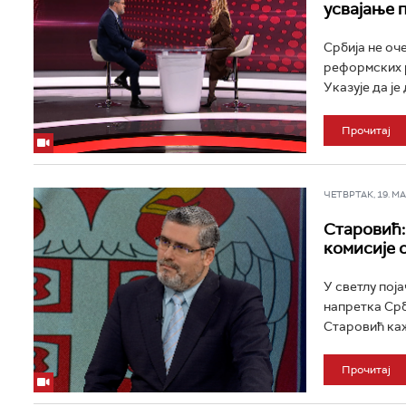
усвајање 
Србија не оч
реформских р
Указује да је
Прочитај
ЧЕТВРТАК, 19. МАР
Старовић:
комисије 
У светлу пој
напретка Срб
Старовић каже
Прочитај