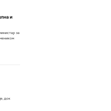
илна и
министар за
амеником
е, док