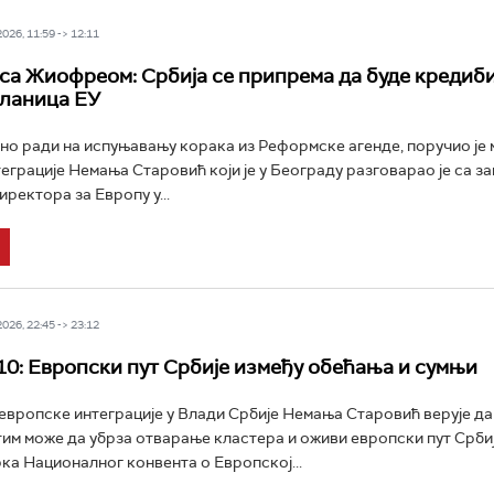
26, 11:59 -> 12:11
са Жиофреом: Србија се припрема да буде кредиб
ланица ЕУ
но ради на испуњавању корака из Реформске агенде, поручио је 
еграције Немања Старовић који је у Београду разговарао је са з
ректора за Европу у...
26, 22:45 -> 23:12
10: Европски пут Србије између обећања и сумњи
европске интеграције у Влади Србије Немања Старовић верује да
им може да убрза отварање кластера и оживи европски пут Србиј
а Националног конвента о Европској...