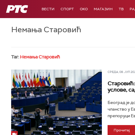
РТС
ВЕСТИ
СПОРТ
OKO
МАГАЗИН
ТВ
Р
Немања Старовић
Таг:
Немања Старовић
СРЕДА, 08. ЈУЛ 202
Старовић:
услове, с
Београд је д
чланство у Е
препоруци Ев
Прочитај