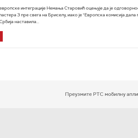
европске интеграције Немања Старовић оцењује да је одговорнос
ластера 3 пре свега на Бриселу, иако је "Европска комисија дала
Србија наставила...
Преузмите РТС мобилну апли