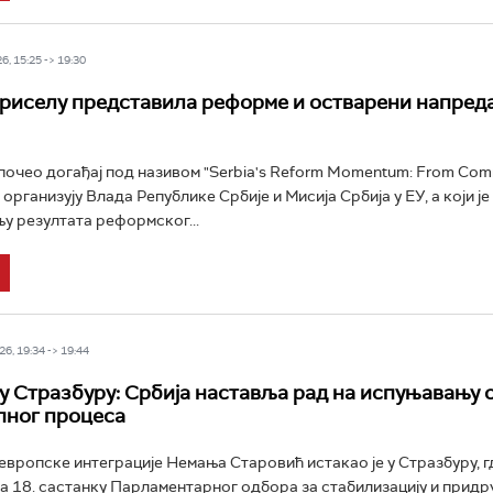
6, 15:25 -> 19:30
Бриселу представила реформе и остварени напреда
 почео догађај под називом "Serbia's Reform Momentum: From Com
ји организују Влада Републике Србије и Мисија Србија у ЕУ, а који ј
 резултата реформског...
6, 19:34 -> 19:44
у Стразбуру: Србија наставља рад на испуњавању 
пног процеса
европске интеграције Немања Старовић истакао је у Стразбуру, гд
а 18. састанку Парламентарног одбора за стабилизацију и прид