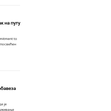
к на путу
mitment to
е посвећен
обавеза
е је
руживање