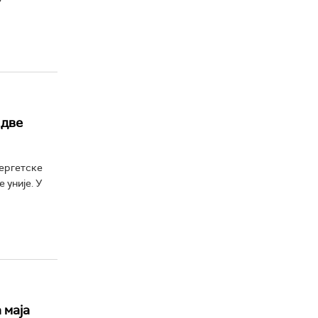
 две
нергетске
 уније. У
 маја