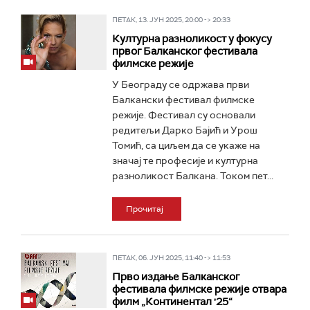
ПЕТАК, 13. ЈУН 2025, 20:00 -> 20:33
Културна разноликост у фокусу
првог Балканског фестивала
филмске режије
У Београду се одржава први
Балкански фестивал филмске
режије. Фестивал су основали
редитељи Дарко Бајић и Урош
Томић, са циљем да се укаже на
значај те професије и културна
разноликост Балкана. Током пет...
Прочитај
ПЕТАК, 06. ЈУН 2025, 11:40 -> 11:53
Прво издање Балканског
фестивала филмске режије отвара
филм „Континентал '25“