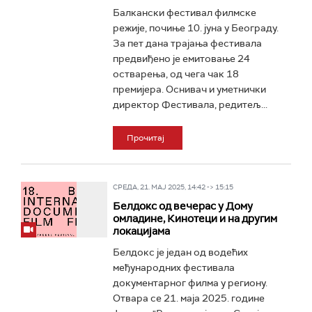
Балкански фестивал филмске
режије, почиње 10. јуна у Београду.
За пет дана трајања фестивала
предвиђено је емитовање 24
остварења, од чега чак 18
премијера. Оснивач и уметнички
директор Фестивала, редитељ...
Прочитај
СРЕДА, 21. МАЈ 2025, 14:42 -> 15:15
Белдокс од вечерас у Дому
омладине, Кинотеци и на другим
локацијама
Белдокс је један од водећих
међународних фестивала
документарног филма у региону.
Отвара се 21. маја 2025. године