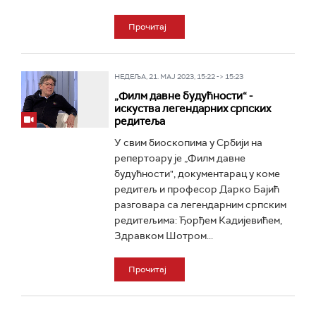
Прочитај
НЕДЕЉА, 21. МАЈ 2023, 15:22 -> 15:23
„Филм давне будућности“ -
искуства легендарних српских
редитеља
У свим биоскопима у Србији на
репертоару је „Филм давне
будућности", документарац у коме
редитељ и професор Дарко Бајић
разговара са легендарним српским
редитељима: Ђорђем Кадијевићем,
Здравком Шотром...
Прочитај