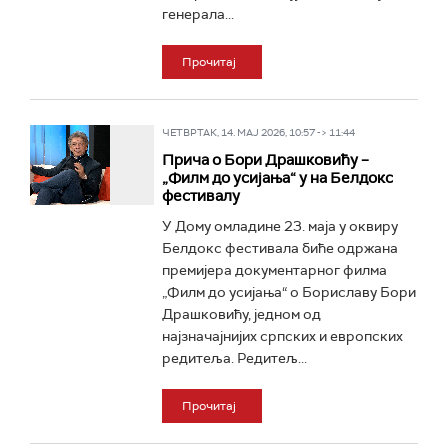
генерала...
Прочитај
ЧЕТВРТАК, 14. МАЈ 2026, 10:57 -> 11:44
Прича о Бори Драшковићу –
„Филм до усијања“ у на Белдокс
фестивалу
У Дому омладине 23. маја у оквиру
Белдокс фестивала биће одржана
премијера документарног филма
„Филм до усијања“ о Бориславу Бори
Драшковићу, једном од
најзначајнијих српских и европских
редитеља. Редитељ...
Прочитај