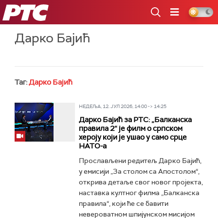
РТС
Дарко Бајић
Таг:
Дарко Бајић
НЕДЕЉА, 12. ЈУЛ 2026, 14:00 -> 14:25
Дарко Бајић за РТС: „Балканска
правила 2“ је филм о српском
хероју који је ушао у само срце
НАТО-а
Прослављени редитељ Дарко Бајић,
у емисији „За столом са Апостолом“,
открива детаље свог новог пројекта,
наставка култног филма „Балканска
правила“, који ће се бавити
невероватном шпијунском мисијом