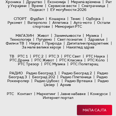
|
|
|
|
Хроника
Друштво
Економија
Мерила времена
Рат
|
|
|
|
у Украјини
Време
Сервисне вести
Сматрачница
|
Подкаст
ЕУ могућности 2026
|
|
|
|
СПОРТ
Фудбал
Кошарка
Тенис
Одбојка
|
|
|
|
Рукомет
Ватерполо
Атлетика
Ауто-мото
Остали
|
спортови
Меморијал РТС
|
|
|
МАГАЗИН
Живот
Занимљивости
Музика
|
|
|
|
Технологијa
Путујемо
Свет познатих
Здравље
|
|
|
|
Филм и ТВ
Наука
Природа
Дигитални предузетник
|
За мале велике хероје
Наизглед здрав
|
|
|
|
|
ТВ
РТС 1
РТС 2
РТС 3
РТС Свет
РТС Наука
|
|
|
|
РТС Драма
РТС Живот
РТС Класика
РТС Коло
|
|
РТС Трезор
РТС Музика
РТС Полетарац
|
|
РАДИО
Радио Београд 1
Радио Београд 2
Радио
|
|
|
Београд 3
Београд 202
Радио Плетеница
Радио
|
|
|
Рокенролер
Радио Џубокс
Радио Вртешка
Радио
|
Џезер
Архив
|
|
|
|
РТС
Контакт
Маркетинг
Јавне набавке
Конкурси
Интернет портал
МАПА САЈТА