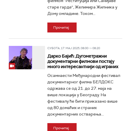
филмом "Реституција или Санијаве
старе гарде", Желимира Жилника у
Дому омладине. Током...
Прочитај
СУБОТА, 17. МАЈ 2025, 08:00 -> 08:20
Дарко Бајић: Дугометражни
документарни филмови постају
много интересантнији од играних
Осамнаести Међународни фестивал
документарног филма БЕЛДОКС
одржава се од 21. до 27. маја на
више локација у Београду. На
фестивалу ће бити приказано више
од 80 домаћих и страних
документарних остварења...
Прочитај