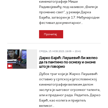
кинематографије Миши
Радивојевићу, под називом „Филм је
променио свет”, у режији Дарка
Бајића, затворен је 17. Међународни
фестивал документарног...
Прочитај
СРЕДА, 15. НОВ 2023, 19:06 -> 20:41
Дарко Бајић: Лаушевић би желео
да га памтимо по осмеху и ономе
што је говорио
Дубок траг који је Жарко Лаушевић
оставио у српској и југословенској
кинематографији великим делом
заслуга је његовог огромног талента,
али и преданог рада. Редитељ Дарко
Бајић, као колега и пријатељ
великог...