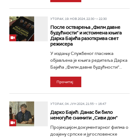
УТОРАК, 19. НОВ 2024, 22:30 -> 22:30
После остварења „Филм давне
будућности“ и истоимена књига
Дарка Бајића разоткрива свет
режисера
У издању Службеног гласника
објављена је књига редитеља Дарка
Бајића „Филм давне будућности“...
Прочитај
УТОРАК, 04. ЈУН 2024, 21:55 -> 16:47
Дарко Бајић: Данас би било
немогуће снимити „Сиви дом“
Пројекцијом документарног филма о
доајену српске и југословенске