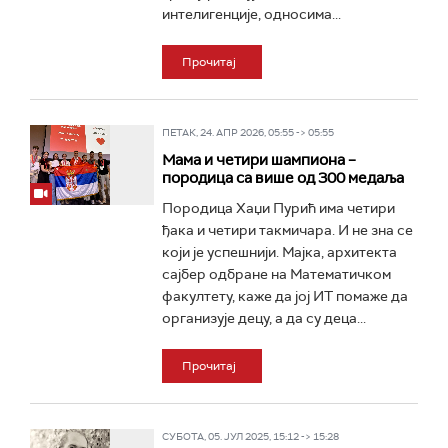
интелигенције, односима...
Прочитај
ПЕТАК, 24. АПР 2026, 05:55 -> 05:55
Мама и четири шампиона –
породица са више од 300 медаља
Породица Хаџи Пурић има четири
ђака и четири такмичара. И не зна се
који је успешнији. Мајка, архитекта
сајбер одбране на Математичком
факултету, каже да јој ИТ помаже да
организује децу, а да су деца...
Прочитај
СУБОТА, 05. ЈУЛ 2025, 15:12 -> 15:28