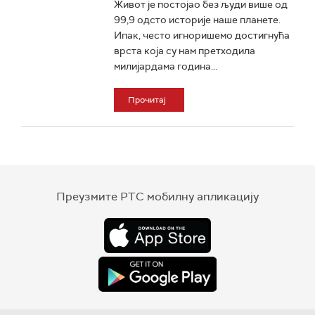
Живот је постојао без људи више од
99,9 одсто историје наше планете.
Ипак, често игноришемо достигнућа
врста која су нам претходила
милијардама година...
Прочитај
Преузмите РТС мобилну апликацију