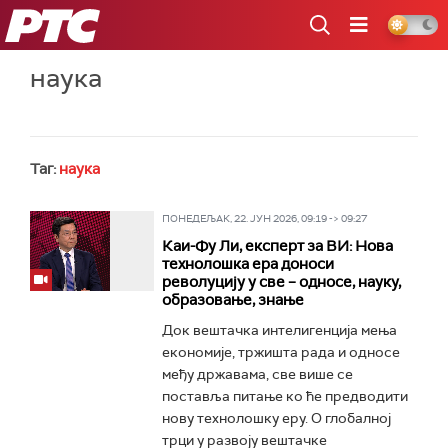
РТС
наука
Таг:
наука
ПОНЕДЕЉАК, 22. ЈУН 2026, 09:19 -> 09:27
Каи-Фу Ли, експерт за ВИ: Нова
технолошка ера доноси
револуцију у све – односе, науку,
образовање, знање
Док вештачка интелигенција мења
економије, тржишта рада и односе
међу државама, све више се
поставља питање ко ће предводити
нову технолошку еру. О глобалној
трци у развоју вештачке