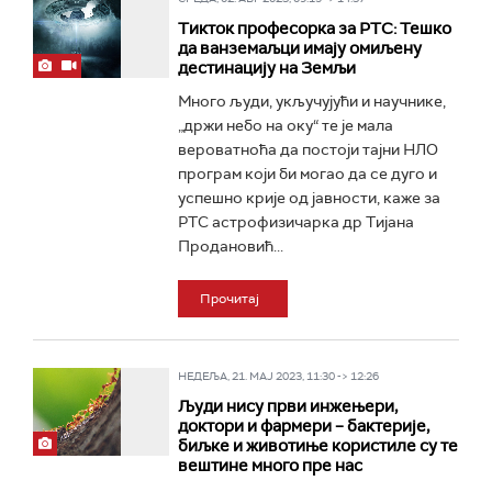
Тикток професорка за РТС: Тешко
да ванземаљци имају омиљену
дестинацију на Земљи
Много људи, укључујући и научнике,
„држи небо на оку“ те је мала
вероватноћа да постоји тајни НЛО
програм који би могао да се дуго и
успешно крије од јавности, каже за
РТС астрофизичарка др Тијана
Продановић...
Прочитај
НЕДЕЉА, 21. МАЈ 2023, 11:30 -> 12:26
Људи нису први инжењери,
доктори и фармери – бактерије,
биљке и животиње користиле су те
вештине много пре нас