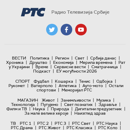
Радио Телевизија Србије
|
|
|
|
ВЕСТИ
Политика
Регион
Свет
Србија данас
|
|
|
|
Хроника
Друштво
Економија
Мерила времена
Рат
|
|
|
|
у Украјини
Време
Сервисне вести
Сматрачница
|
Подкаст
ЕУ могућности 2026
|
|
|
|
СПОРТ
Фудбал
Кошарка
Тенис
Одбојка
|
|
|
|
Рукомет
Ватерполо
Атлетика
Ауто-мото
Остали
|
спортови
Меморијал РТС
|
|
|
МАГАЗИН
Живот
Занимљивости
Музика
|
|
|
|
Технологијa
Путујемо
Свет познатих
Здравље
|
|
|
|
Филм и ТВ
Наука
Природа
Дигитални предузетник
|
За мале велике хероје
Наизглед здрав
|
|
|
|
|
ТВ
РТС 1
РТС 2
РТС 3
РТС Свет
РТС Наука
|
|
|
|
РТС Драма
РТС Живот
РТС Класика
РТС Коло