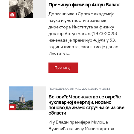
Преминуо физичар Антун Балаж
Дописни члан Српске академије
наука и уметности и заменик
директора Института за физику
доктор Антун Балаж (1973-2025)
изненада је преминуо 4. јула у 53.
години живота, саопштио је данас
Институт...
Прочитај
ПОНЕДЕЉАК, 06. МАЈ 2024, 20:10 -> 20:13
Беговић: Човечанство се окреће
нуклеарној енергији, морамо
поново да имамо стручњаке из ове
области
И у Влади премијера Милоша
Вучевића на челу Министарства