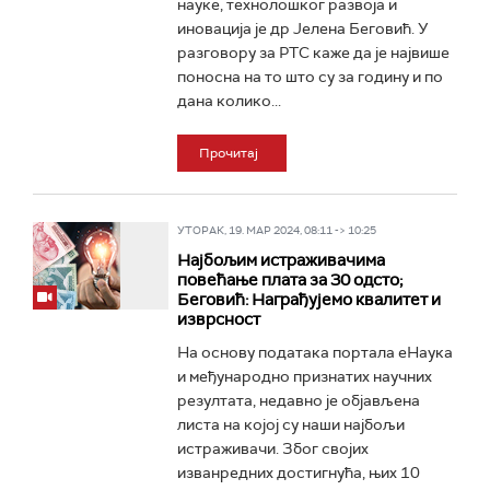
науке, технолошког развоја и
иновација је др Јелена Беговић. У
разговору за РТС каже да је највише
поносна на то што су за годину и по
дана колико...
Прочитај
УТОРАК, 19. МАР 2024, 08:11 -> 10:25
Најбољим истраживачима
повећање плата за 30 одсто;
Беговић: Награђујемо квалитет и
изврсност
На основу података портала еНаука
и међународно признатих научних
резултата, недавно је објављена
листа на којој су наши најбољи
истраживачи. Због својих
изванредних достигнућа, њих 10