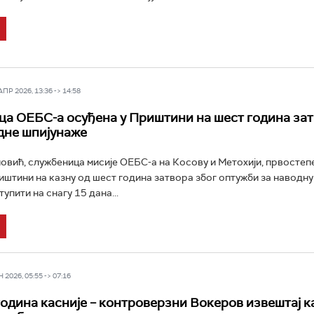
Р 2026, 13:36 -> 14:58
а ОЕБС-а осуђена у Приштини на шест година за
дне шпијунаже
овић, службеница мисије ОЕБС-а на Косову и Метохији, првостепе
иштини на казну од шест година затвора због оптужби за наводну
тупити на снагу 15 дана...
2026, 05:55 -> 07:16
година касније – контроверзни Вокеров извештај к