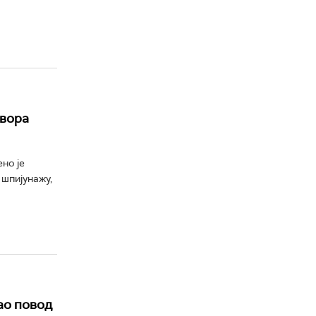
твора
но је
 шпијунажу,
ао повод