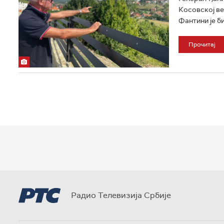
Косовској ве
Фантини је б
Прочитај
Радио Телевизија Србије