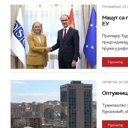
ПОНЕДЕЉАК, 15. СЕ
Мацут са 
ЕУ
Премијер Ђур
председавају
пружа у рефор
Прочитај
ЧЕТВРТАК, 04. СЕП 
Оптужница
Тужилаштво у
Ђукановић, з
Прочитај