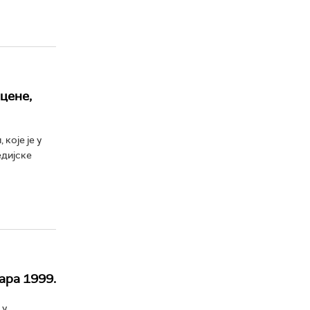
цене,
које је у
едијске
ара 1999.
 у