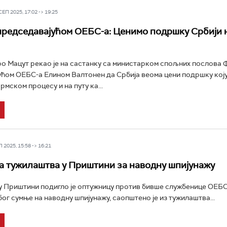
П 2025, 17:02 -> 19:25
председавајућом ОЕБС-а: Ценимо подршку Србији н
о Мацут рекао је на састанку са министарком спољних послова 
ћом ОЕБС-а Елином Валтонен да Србија веома цени подршку коју
мском процесу и на путу ка...
2025, 15:58 -> 16:21
 тужилаштва у Приштини за наводну шпијунажу
 Приштини подигло је оптужницу против бивше службенице ОЕБС
бог сумње на наводну шпијунажу, саопштено је из тужилаштва...