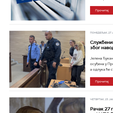
Прочитај
ПОНЕДЕЉАК, 27. АП
Службениц
због наво
Јелена Ђукан
осуђена у Пр
а одлука ће с
Прочитај
ЧЕТВРТАК, 15. ЈАН 
Рачак 27 