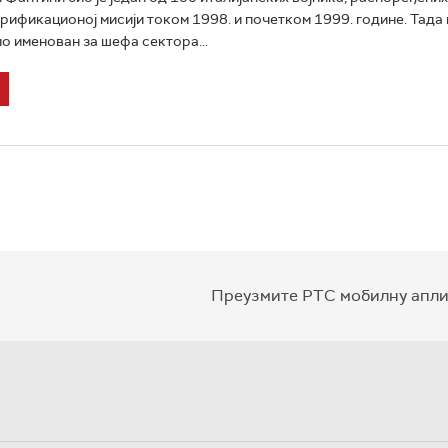
рификационој мисији током 1998. и почетком 1999. године. Тада 
ио именован за шефа сектора...
Преузмите РТС мобилну апли