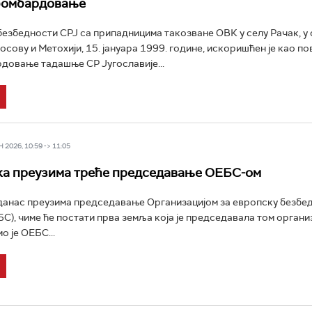
бомбардовање
безбедности СРЈ са припадницима такозване ОВК у селу Рачак, у
сову и Метохији, 15. јануара 1999. године, искоришћен је као по
овање тадашње СР Југославије...
2026, 10:59 -> 11:05
а преузима треће председавање ОЕБС-ом
анас преузима председавање Организацијом за европску безбед
С), чиме ће постати прва земља која је председавала том органи
о је ОЕБС...