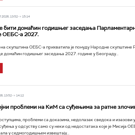
2026, 13:52 -> 15:14
е бити домаћин годишњег заседања Парламентар
 ОЕБС-а 2027.
на скупштина ОЕБС-а прихватила je понуду Народне скупштине 
де домаћин годишњег заседања 2027. године у Београду...
6, 13:52 -> 14:12
јни проблеми на КиМ са суђењима за ратне злочи
ступцима, проблеми са доказима, недолазак сведока и изазови 
уђења у одсуству само су неки од недостатака које је Мисија ОЕ
ла у седмогодишњем извештају...