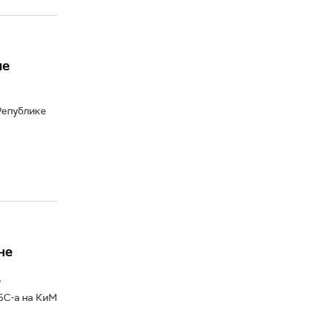
не
Републике
не
у
БС-а на КиМ