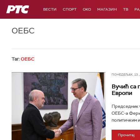
РТС
ВЕСТИ
СПОРТ
OKO
МАГАЗИН
ТВ
Р
ОЕБС
Таг:
ОЕБС
ПОНЕДЕЉАК, 13. ЈУ
Вучић са 
Европи
Председник С
ОЕБС-а Ферид
политичким и
Прочитај