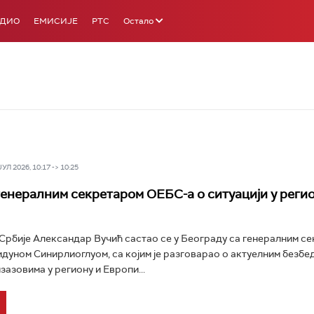
АДИО
ЕМИСИЈЕ
РТС
Остало
Л 2026, 10:17 -> 10:25
генералним секретаром ОЕБС-а о ситуацији у регио
рбије Александар Вучић састао се у Београду са генералним с
уном Синирлиоглуом, са којим је разговарао о актуелним безбе
зазовима у региону и Европи...