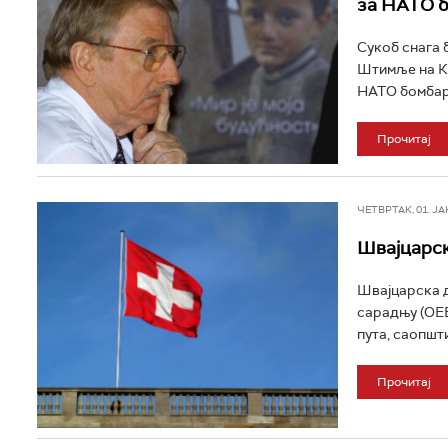
за НАТО 
Сукоб снага 
Штимље на Ко
НАТО бомбард
Прочитај
ЧЕТВРТАК, 01. ЈАН 
Швајцарск
Швајцарска д
сарадњу (ОЕБ
пута, саопшти
Прочитај