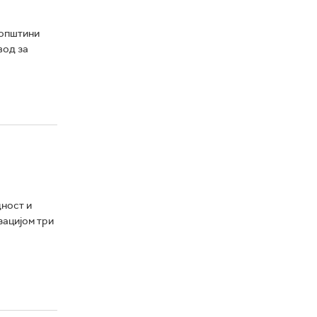
 општини
вод за
ност и
зацијом три