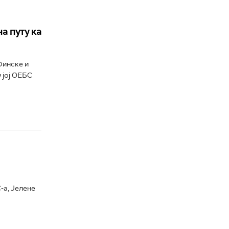
а путу ка
Финске и
 јој ОЕБС
-а, Јелене