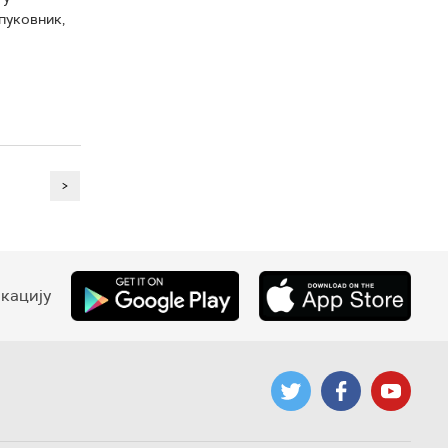
пуковник,
>
кацију