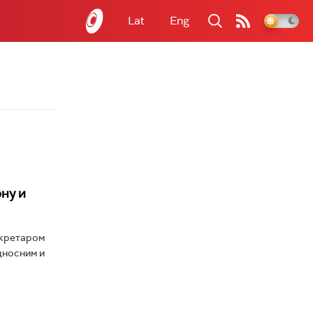
Lat
Eng
ну и
екретаром
дносним и