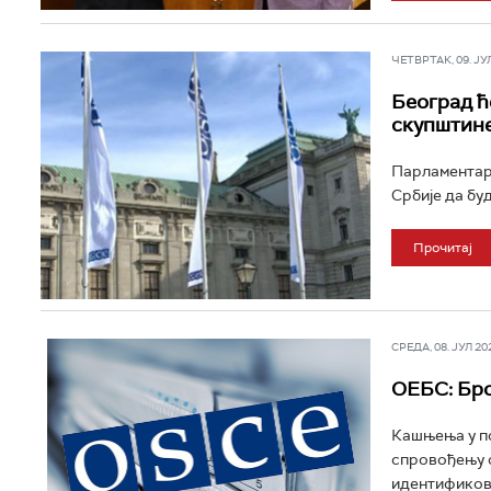
ЧЕТВРТАК, 09. ЈУЛ 
Београд ћ
скупштине
Парламентар
Србије да бу
Прочитај
СРЕДА, 08. ЈУЛ 202
ОЕБС: Бро
Кашњења у по
спровођењу с
идентификова