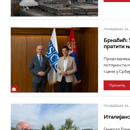
ПОНЕДЕЉАК, 23. ЈУ
Брнабић: 
пратити њ
Председница 
потпуности п
сцене у Србиј
Прочитај
ПОНЕДЕЉАК, 23. ЈУ
Италијанск
Генерал Ђани