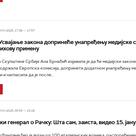
Н 2025, 17:36 -> 17:57
Усвајање закона допринеће унапређењу медијске с
ихову примену
Скупштине Србије Ана Брнабић изјавила је да ће медијски закони, 
одржала Европска комисија, допринети додатном унапређењу м
и и нагласила да је после...
Н 2025, 05:55 -> 15:18
и генерал о Рачку: Шта сам, заиста, видео 15. јану
 Фантини био је један од 100 италијанских војника, распоређених