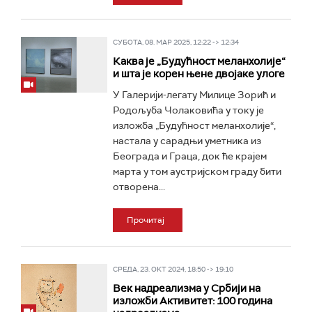
СУБОТА, 08. МАР 2025, 12:22 -> 12:34
Каква је „Будућност меланхолије“
и шта је корен њене двојаке улоге
У Галерији-легату Милице Зорић и
Родољуба Чолаковића у току је
изложба „Будућност меланхолије“,
настала у сарадњи уметника из
Београда и Граца, док ће крајем
марта у том аустријском граду бити
отворена...
Прочитај
СРЕДА, 23. ОКТ 2024, 18:50 -> 19:10
Век надреализма у Србији на
изложби Активитет: 100 година