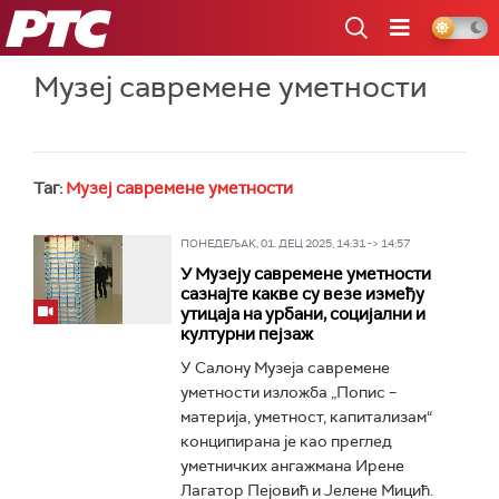
РТС
Музеј савремене уметности
Таг:
Музеј савремене уметности
ПОНЕДЕЉАК, 01. ДЕЦ 2025, 14:31 -> 14:57
У Музеју савремене уметности
сазнајте какве су везе између
утицаја на урбани, социјални и
културни пејзаж
У Салону Музеја савремене
уметности изложба „Попис –
материја, уметност, капитализам“
конципирана је као преглед
уметничких ангажмана Ирене
Лагатор Пејовић и Јелене Мицић.