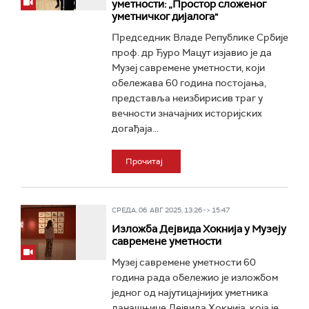
уметности: „Простор сложеног
уметничког дијалога"
Председник Владе Републике Србије
проф. др Ђуро Мацут изјавио је да
Музеј савремене уметности, који
обележава 60 година постојања,
представља неизбирисив траг у
вечности значајних историјских
догађаја...
Прочитај
СРЕДА, 06. АВГ 2025, 13:26 -> 15:47
Изложба Дејвида Хокнија у Музеју
савремене уметности
Музеј савремене уметности 60
година рада обележио је изложбом
једног од најутицајнијих уметника
данашњице Дејвида Хокнија, која је