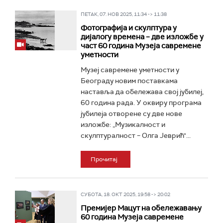
ПЕТАК, 07. НОВ 2025, 11:34 -> 11:38
Фотографија и скулптура у
дијалогу времена – две изложбе у
част 60 година Музеја савремене
уметности
Музеј савремене уметности у
Београду новим поставкама
наставља да обележава свој јубилеј,
60 година рада. У оквиру програма
јубилеја отворене су две нове
изложбе: „Музикалност и
скулптуралност – Олга Јеврић"...
Прочитај
СУБОТА, 18. ОКТ 2025, 19:58 -> 20:02
Премијер Мацут на обележавању
60 година Музеја савремене