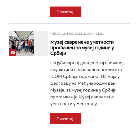
Прочитај
ПЕТАК, 19. МАЈ 2023, 21:00 -> 21:01
Музеј савремене уметности
проглашен за музеј године у
Србији
На јубиларној двадесетој свечаној
скупштини националног комитета
ICOM Србија, одржаној 18. маја у
Београду на Међународни дан
Музеја, за музеј године у Србији
проглашен је Музеј савремене
уметности у Београду...
Прочитај