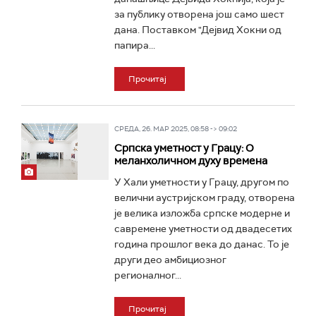
за публику отворена још само шест
дана. Поставком "Дејвид Хокни од
папира...
Прочитај
СРЕДА, 26. МАР 2025, 08:58 -> 09:02
Српска уметност у Грацу: О
меланхоличном духу времена
У Хали уметности у Грацу, другом по
велични аустријском граду, отворена
је велика изложба српске модерне и
савремене уметности од двадесетих
година прошлог века до данас. То је
други део амбициозног
регионалног...
Прочитај