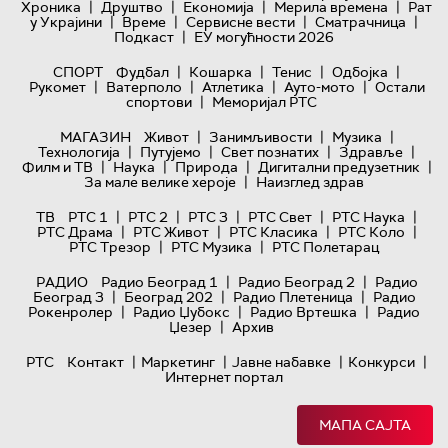
|
|
|
|
Хроника
Друштво
Економија
Мерила времена
Рат
|
|
|
|
у Украјини
Време
Сервисне вести
Сматрачница
|
Подкаст
ЕУ могућности 2026
|
|
|
|
СПОРТ
Фудбал
Кошарка
Тенис
Одбојка
|
|
|
|
Рукомет
Ватерполо
Атлетика
Ауто-мото
Остали
|
спортови
Меморијал РТС
|
|
|
МАГАЗИН
Живот
Занимљивости
Музика
|
|
|
|
Технологијa
Путујемо
Свет познатих
Здравље
|
|
|
|
Филм и ТВ
Наука
Природа
Дигитални предузетник
|
За мале велике хероје
Наизглед здрав
|
|
|
|
|
ТВ
РТС 1
РТС 2
РТС 3
РТС Свет
РТС Наука
|
|
|
|
РТС Драма
РТС Живот
РТС Класика
РТС Коло
|
|
РТС Трезор
РТС Музика
РТС Полетарац
|
|
РАДИО
Радио Београд 1
Радио Београд 2
Радио
|
|
|
Београд 3
Београд 202
Радио Плетеница
Радио
|
|
|
Рокенролер
Радио Џубокс
Радио Вртешка
Радио
|
Џезер
Архив
|
|
|
|
РТС
Контакт
Маркетинг
Јавне набавке
Конкурси
Интернет портал
МАПА САЈТА