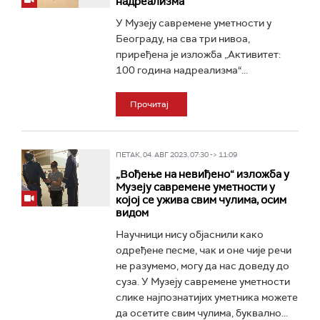
надреализма
У Музеју савремене уметности у
Београду, на сва три нивоа,
приређена је изложба „Активитет:
100 година надреализма“...
Прочитај
ПЕТАК, 04. АВГ 2023, 07:30 -> 11:09
„Вођење на невиђено“ изложба у
Музеју савремене уметности у
којој се ужива свим чулима, осим
видом
Научници нису објаснили како
одређене песме, чак и оне чије речи
не разумемо, могу да нас доведу до
суза. У Музеју савремене уметности
слике најпознатијих уметника можете
да осетите свим чулима, буквално...