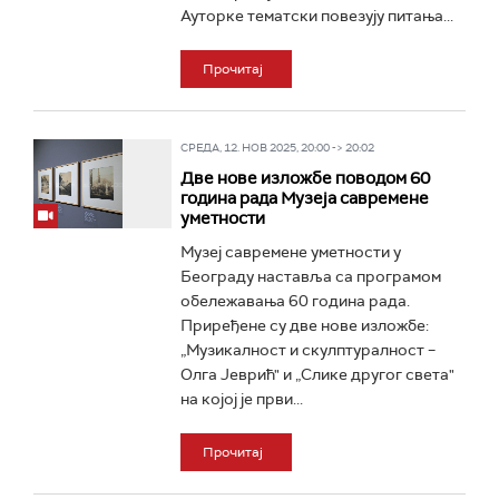
Ауторке тематски повезују питања...
Прочитај
СРЕДА, 12. НОВ 2025, 20:00 -> 20:02
Две нове изложбе поводом 60
година рада Музеја савремене
уметности
Музеј савремене уметности у
Београду наставља са програмом
обележавања 60 година рада.
Приређене су две нове изложбе:
„Музикалност и скулптуралност –
Олга Јеврић" и „Слике другог света"
на којој је први...
Прочитај