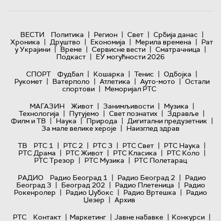
|
|
|
|
ВЕСТИ
Политика
Регион
Свет
Србија данас
|
|
|
|
Хроника
Друштво
Економија
Мерила времена
Рат
|
|
|
|
у Украјини
Време
Сервисне вести
Сматрачница
|
Подкаст
ЕУ могућности 2026
|
|
|
|
СПОРТ
Фудбал
Кошарка
Тенис
Одбојка
|
|
|
|
Рукомет
Ватерполо
Атлетика
Ауто-мото
Остали
|
спортови
Меморијал РТС
|
|
|
МАГАЗИН
Живот
Занимљивости
Музика
|
|
|
|
Технологијa
Путујемо
Свет познатих
Здравље
|
|
|
|
Филм и ТВ
Наука
Природа
Дигитални предузетник
|
За мале велике хероје
Наизглед здрав
|
|
|
|
|
ТВ
РТС 1
РТС 2
РТС 3
РТС Свет
РТС Наука
|
|
|
|
РТС Драма
РТС Живот
РТС Класика
РТС Коло
|
|
РТС Трезор
РТС Музика
РТС Полетарац
|
|
РАДИО
Радио Београд 1
Радио Београд 2
Радио
|
|
|
Београд 3
Београд 202
Радио Плетеница
Радио
|
|
|
Рокенролер
Радио Џубокс
Радио Вртешка
Радио
|
Џезер
Архив
|
|
|
|
РТС
Контакт
Маркетинг
Јавне набавке
Конкурси