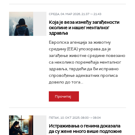
СРЕДА, 04. МАР 2026, 21:37 -> 21:43
Која је веза између загађености
околине и нашег менталног
здравља
Европска агенција за животну
средину (ЕЕА) упозорава да је
загађење животне средине повезано
са неколико поремећаја менталног
здравља, тврдећи да би исправно
спровођење адекватних прописа
довело до тога...
Прочитај
ПЕТАК, 10. ОКТ 2025, 08:00 -> 08:04
Истраживања о генима доказала
да су жене много више подложне