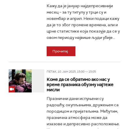
Кажу да је јануар најдепресивнији
месец – за ту титулу у трци су и
новембар и април. Неки подаци кажу
да је то због промене времена, али и
црне статистике која показује да се у
овом периоду највише људи убије...
Прочитај
ПЕТАК, 10. ЈАН 2025, 15:00 -> 15:05
Коме да се обратимо ако нас у
време празника обузму најтеже
мисли
Празнични дани испуњени су
радошћу, окупљањима, дружењем са
породицом и пријатељима. Међутим,
празнична атмосфера може да
изазове и депресивно расположење.