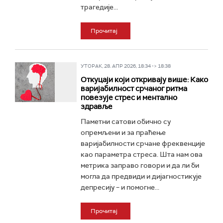
трагедије...
Прочитај
УТОРАК, 28. АПР 2026, 18:34 -> 18:38
Откуцаји који откривају више: Како
варијабилност срчаног ритма
повезује стрес и ментално
здравље
Паметни сатови обично су
опремљени и за праћење
варијабилности срчане фреквенције
као параметра стреса. Шта нам ова
метрика заправо говори и да ли би
могла да предвиди и дијагностикује
депресију – и помогне...
Прочитај