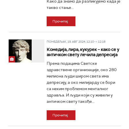
Како да знамо да разликујемо када је
такво стање...
Прочитај
ПОНЕДЕЉАК, 19. АВГ 2024, 12:10 -> 12:18
Комедија, лира, кукурек – како се у
античком свету лечила депресија
Према подацима Светске
здравствене организације, око 280
милиона људи широм света има
депресију, а око милијарду се бори
са неким проблемом менталног
здравља. И људи који су живели у
античком свету такође...
Прочитај