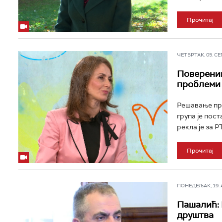
Прочитај
ЧЕТВРТАК, 05. СЕП 
Поверениц
проблеми 
Решавање пр
група је пос
рекла је за 
Прочитај
ПОНЕДЕЉАК, 19. АВ
Пашалић: 
друштва