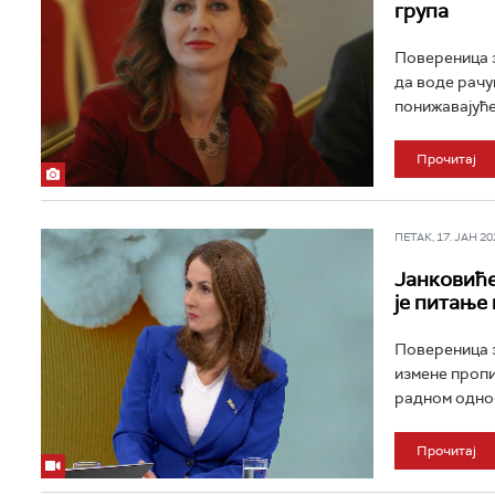
група
Повереница з
да воде рачу
понижавајуће
Прочитај
ПЕТАК, 17. ЈАН 202
Јанковиће
је питање
Повереница з
измене пропи
радном однос
Прочитај