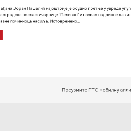
ађана Зоран Пашалић најоштрије је осудио претње у увреде упу
еоградске посластичарнице "Пеливан" и позвао надлежне да хитн
казне починиоца насиља. Истовремено...
Преузмите РТС мобилну апли