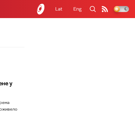
Lat
Eng
ене у
према
 доживело