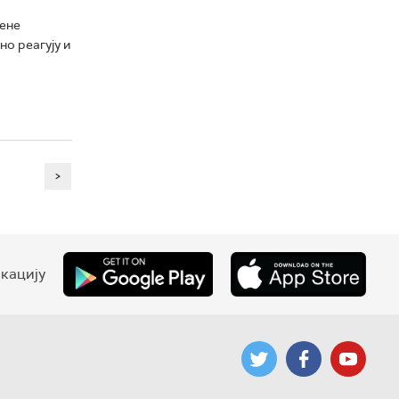
ћене
о реагују и
>
кацију