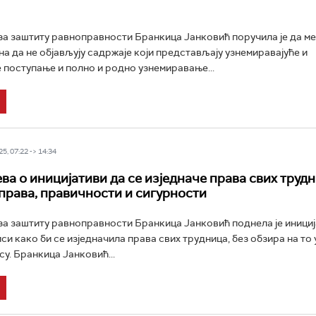
а заштиту равноправности Бранкица Јанковић поручила је да ме
на да не објављују садржаје који представљају узнемиравајуће и
 поступање и полно и родно узнемиравање...
5, 07:22 -> 14:34
ва о иницијативи да се изједначе права свих трудн
 права, правичности и сигурности
а заштиту равноправности Бранкица Јанковић поднела је инициј
си како би се изједначила права свих трудница, без обзира на то 
у. Бранкица Јанковић...