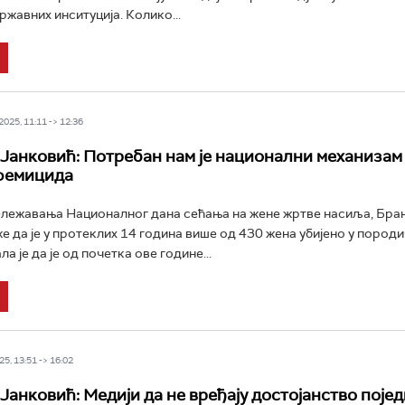
ржавних инситуција. Колико...
025, 11:11 -> 12:36
Јанковић: Потребан нам је национални механизам
фемицида
лежавања Националног дана сећања на жене жртве насиља, Бра
е да је у протеклих 14 година више од 430 жена убијено у пород
а је да је од почетка ове године...
5, 13:51 -> 16:02
Јанковић: Медији да не вређају достојанство појед