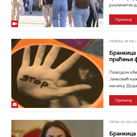
различитих д
Прочитај
НЕДЕЉА, 18. МАЈ 2
Бранкица 
праћење 
Поводом обе
Јанковић каж
насиљу. Додал
Прочитај
ПЕТАК, 02. МАЈ 202
Бранкица 