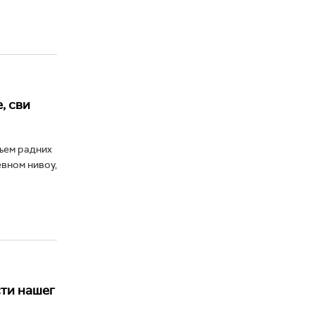
, сви
њем радних
вном нивоу,
сти нашег