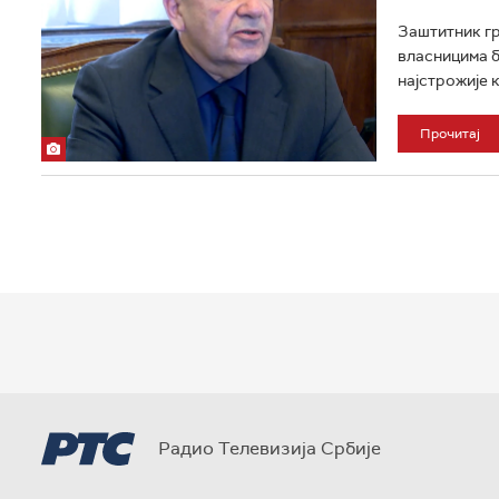
Заштитник гр
власницима б
најстрожије 
Прочитај
Радио Телевизија Србије