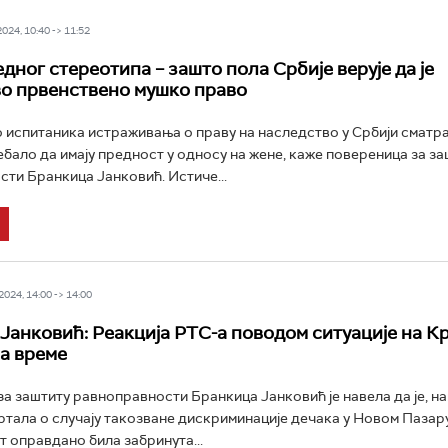
24, 10:40 -> 11:52
дног стереотипа – зашто пола Србије верује да је
о првенствено мушко право
 испитаника истраживања о праву на наследство у Србији сматра
бало да имају предност у односу на жене, каже повереница за за
ти Бранкица Јанковић. Истиче...
024, 14:00 -> 14:00
Јанковић: Реакција РТС-а поводом ситуације на К
на време
а заштиту равноправности Бранкица Јанковић је навела да је, н
ртала о случају такозване дискриминације дечака у Новом Пазар
т оправдано била забринута...