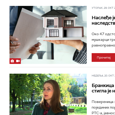
УТОРАК, 29. ОКТ 20
Наслеђе је
наследств
Око 47 одсто
мушкарци тре
равноправнос
Прочитај
НЕДЕЉА, 20. ОКТ 2
Бранкица 
стигла је 
Повереница з
појединих по
РТС-а, јавнос