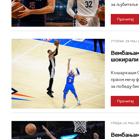
за љубитеље 
Прочитај
УТОРАК, 19. МАЈ 20
Вембањама
шокирали
Кошаркаши С
првом мечу ф
за победу био
Прочитај
СРЕДА, 13. МАЈ 202
Вембањама