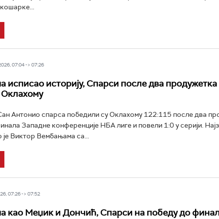
кошарке...
26, 07:04 -> 07:26
 исписао историју, Спарси после два продужетка
 Оклахому
ан Антонио спарса победили су Оклахому 122:115 после два пр
инала Западне конференције НБА лиге и повели 1:0 у серији. Нај
 је Виктор Вембањама са...
6, 07:26 -> 07:52
 као Меџик и Дончић, Спарси на победу до фина