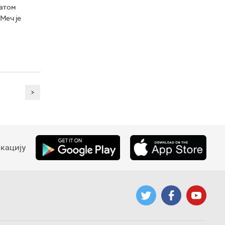
татом
Меч је
>
кацију