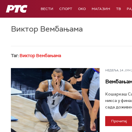
РТС
ВЕСТИ
СПОРТ
OKO
МАГАЗИН
ТВ
Р
Виктор Вембањама
Таг:
Виктор Вембањама
НЕДЕЉА, 14. ЈУН 20
Вембањама
Кошаркаш Сан
никса у финал
сада доживео 
Прочитај