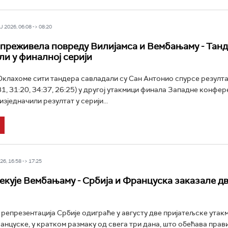
 2026, 06:08 -> 08:20
преживела повреду Вилијамса и Вембањаму - Тан
ли у финалној серији
клахоме сити тандера савладали су Сан Антонио спурсе резулт
31, 31:20, 34:37, 26:25) у другој утакмици финала Западне конфе
 изједначили резултат у серији...
6, 16:58 -> 17:25
екује Вембањаму - Србија и Француска заказале д
епрезентација Србије одиграће у августу две пријатељске утак
анцуске, у кратком размаку од свега три дана, што обећава прав