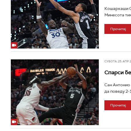
Кошаркаши Са
Минесота тим
Прочитај
СУБОТА, 25. АПР 20
Спарси бе
Сан Антонио 
да поведу 2-1 
Прочитај