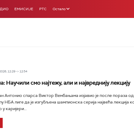
АДИО
ЕМИСИЈЕ
РТС
Остало
26, 12:29 -> 12:54
: Научили смо најтежу, али и највреднију лекцију
 Антонио спарса Виктор Вембањама изјавио је после пораза од
у НБА лиге да је изгубљена шампионска серија највећа лекција кој
у каријери...