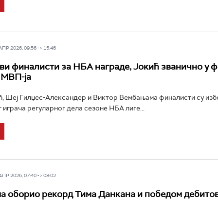
Р 2026, 09:56 -> 15:46
ви финалисти за НБА награде, Јокић званично у 
 МВП-ја
, Шеј Гилџес-Александер и Виктор Вембањама финалисти су изб
г играча регуларног дела сезоне НБА лиге...
Р 2026, 07:40 -> 08:02
 оборио рекорд Тима Данкана и победом дебитов