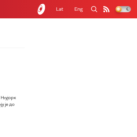
Lat
Eng
 Њујорк
у је до