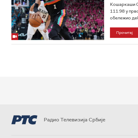
Кошаркаши Са
111:98 у прво
обележио деб
Прочитај
Радио Телевизија Србије