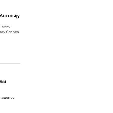
Антонију
нтонио
грач Спарса
ољи
лашен за