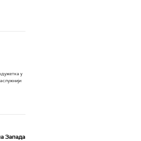
одужетка у
заслужнији
ла Запада