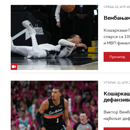
СРЕДА, 22. АПР 202
Вембањами
Кошаркаши По
спарсе са 10
и МВП финали
Прочитај
УТОРАК, 21. АПР 20
Кошаркашк
дефанзив
Виктор Вемба
најбољег деф