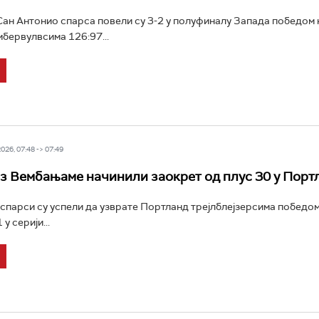
н Антонио спарса повели су 3-2 у полуфиналу Запада победом 
бервулвсима 126:97...
26, 07:48 -> 07:49
з Вембањаме начинили заокрет од плус 30 у Порт
спарси су успели да узврате Портланд трејлблејзерсима победом
у серији...