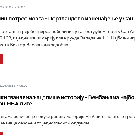
6, 08:05 -> 08:07
н потрес мозга - Портландово изненађење у Сан 
рталнд трејлблејзерса победили су на гостујућем терену Сан А
6:103, изједначивши серију прве рунде Запада на 1-1. Најбољи и
ста Виктор Вембањама задобио...
26, 08:13 -> 08:20
и "ванземаљац" пише историју - Вембањама најб
ац НБА лиге
њама исписао је нову страницу историје НБА лиге, пошто је прог
анзивца сезоне и то једногласном одлуком...