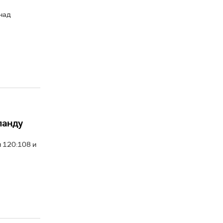
над
ланду
 120:108 и