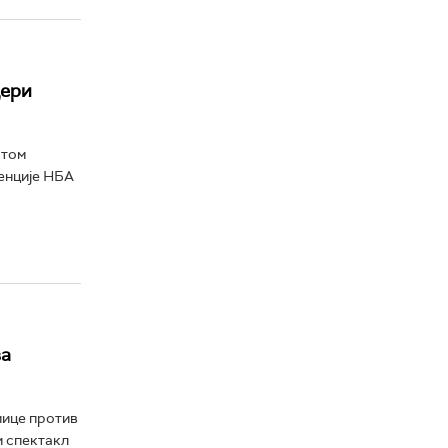
дери
атом
ренције НБА
ва
мице против
и спектакл