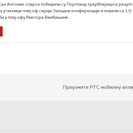
н Антонио спaрса победили су Портланд трејлблејзерсе резул
ј утакмици плеј-оф серије Западне конференције и повели са 1:0. 
и у плеј-офу Виктора Вембањаме...
Преузмите РТС мобилну апли