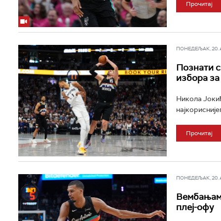
Прочитај
ПОНЕДЕЉАК, 20. АП
Познати с
избора за
Никола Јокић
најкорисније
Прочитај
ПОНЕДЕЉАК, 20. АП
Вембањама
плеј-офу