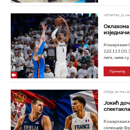
ЧЕТВРТАК, 21. МАЈ
Оклахома 
изједначи
Кошаркаши О
122:113 (31:
лиге, чиме су
Прочитај
СРЕДА, 20. МАЈ 202
Јокић доч
спектакла
Кошаркашка р
селекције Фр