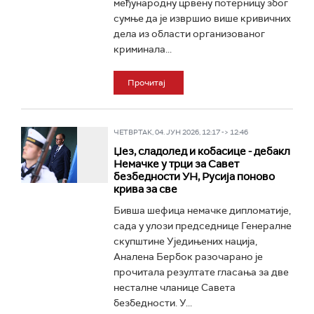
међународну црвену потерницу због
сумње да је извршио више кривичних
дела из области организованог
криминала...
Прочитај
ЧЕТВРТАК, 04. ЈУН 2026, 12:17 -> 12:46
Џез, сладолед и кобасице - дебакл
Немачке у трци за Савет
безбедности УН, Русија поново
крива за све
Бивша шефица немачке дипломатије,
сада у улози председнице Генералне
скупштине Уједињених нација,
Аналена Бербок разочарано је
прочитала резултате гласања за две
несталне чланице Савета
безбедности. У...