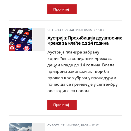
Прочитај
ЧЕТВРТАК, 29. ЈАН 2026, 05:55 -> 15:03
Аустрија: Прохибиција друштвених
мрежа за млађе од 14 година
Аустрија планира забрану
коришћења социјалних мрежа за
децу и младе до 14 година. Влада
припрема законски акт који би
прошао кроз убрзану процедуру и
почео да се примењује у септембру
ове године са новом...
Прочитај
СУБОТА, 17. ЈАН 2026, 19:08 -> 01:01