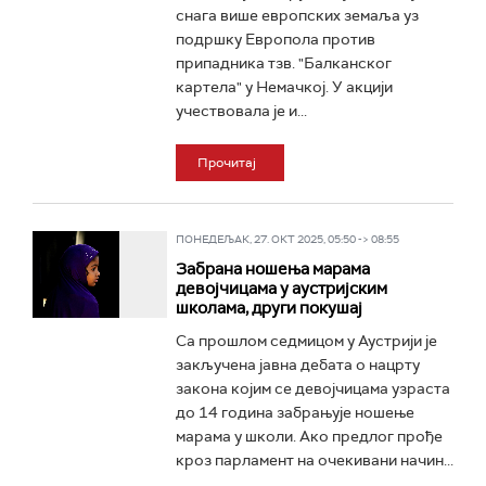
снага више европских земаља уз
подршку Европола против
припадника тзв. "Балканског
картела" у Немачкој. У акцији
учествовала је и...
Прочитај
ПОНЕДЕЉАК, 27. ОКТ 2025, 05:50 -> 08:55
Забрана ношења марама
девојчицама у аустријским
школама, други покушај
Са прошлом седмицом у Аустрији је
закључена јавна дебата о нацрту
закона којим се девојчицама узраста
до 14 година забрањује ношење
марама у школи. Ако предлог прође
кроз парламент на очекивани начин...