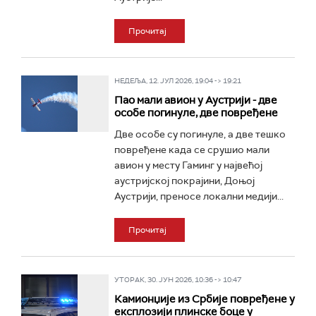
Прочитај
НЕДЕЉА, 12. ЈУЛ 2026, 19:04 -> 19:21
Пао мали авион у Аустрији - две
особе погинуле, две повређене
Две особе су погинуле, а две тешко
повређене када се срушио мали
авион у месту Гаминг у највећој
аустријској покрајини, Доњој
Аустрији, преносе локални медији...
Прочитај
УТОРАК, 30. ЈУН 2026, 10:36 -> 10:47
Камионџије из Србије повређене у
експлозији плинске боце у