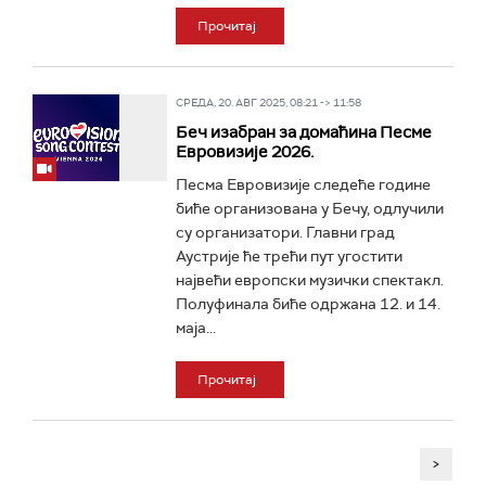
Прочитај
СРЕДА, 20. АВГ 2025, 08:21 -> 11:58
Беч изабран за домаћина Песме
Евровизије 2026.
Песма Евровизије следеће године
биће организована у Бечу, одлучили
су организатори. Главни град
Аустрије ће трећи пут угостити
највећи европски музички спектакл.
Полуфинала биће одржана 12. и 14.
маја...
Прочитај
>