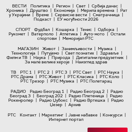
|
|
|
|
ВЕСТИ
Политика
Регион
Свет
Србија данас
|
|
|
|
Хроника
Друштво
Економија
Мерила времена
Рат
|
|
|
|
у Украјини
Време
Сервисне вести
Сматрачница
|
Подкаст
ЕУ могућности 2026
|
|
|
|
СПОРТ
Фудбал
Кошарка
Тенис
Одбојка
|
|
|
|
Рукомет
Ватерполо
Атлетика
Ауто-мото
Остали
|
спортови
Меморијал РТС
|
|
|
МАГАЗИН
Живот
Занимљивости
Музика
|
|
|
|
Технологијa
Путујемо
Свет познатих
Здравље
|
|
|
|
Филм и ТВ
Наука
Природа
Дигитални предузетник
|
За мале велике хероје
Наизглед здрав
|
|
|
|
|
ТВ
РТС 1
РТС 2
РТС 3
РТС Свет
РТС Наука
|
|
|
|
РТС Драма
РТС Живот
РТС Класика
РТС Коло
|
|
РТС Трезор
РТС Музика
РТС Полетарац
|
|
РАДИО
Радио Београд 1
Радио Београд 2
Радио
|
|
|
Београд 3
Београд 202
Радио Плетеница
Радио
|
|
|
Рокенролер
Радио Џубокс
Радио Вртешка
Радио
|
Џезер
Архив
|
|
|
|
РТС
Контакт
Маркетинг
Јавне набавке
Конкурси
Интернет портал