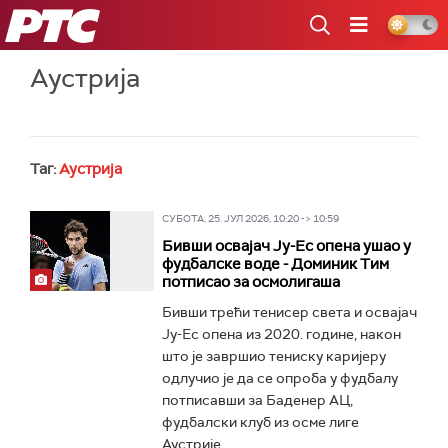
РТС
Аустрија
Таг:
Аустрија
СУБОТА, 25. ЈУЛ 2026, 10:20 -> 10:59
Бивши освајач Ју-Ес опена ушао у
фудбалске воде - Доминик Тим
потписао за осмолигаша
Бивши трећи тенисер света и освајач
Ју-Ес опена из 2020. године, након
што је завршио тениску каријеру
одлучио је да се опроба у фудбалу
потписавши за Баденер АЦ,
фудбалски клуб из осме лиге
Аустрије...