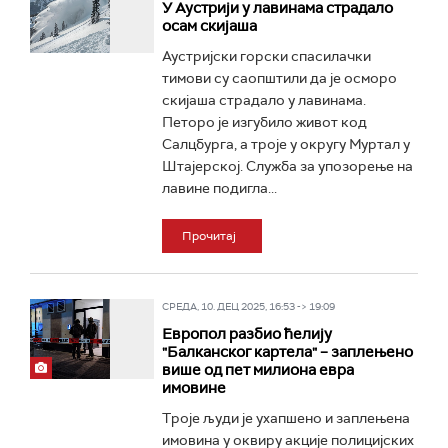
У Аустрији у лавинама страдало
осам скијаша
Аустријски горски спасилачки
тимови су саопштили да је осморо
скијаша страдало у лавинама.
Петоро је изгубило живот код
Салцбурга, а троје у округу Муртал у
Штајерској. Служба за упозорење на
лавине подигла...
Прочитај
СРЕДА, 10. ДЕЦ 2025, 16:53 -> 19:09
Европол разбио ћелију
"Балканског картела" – заплењено
више од пет милиона евра
имовине
Троје људи је ухапшено и заплењена
имовина у оквиру акције полицијских