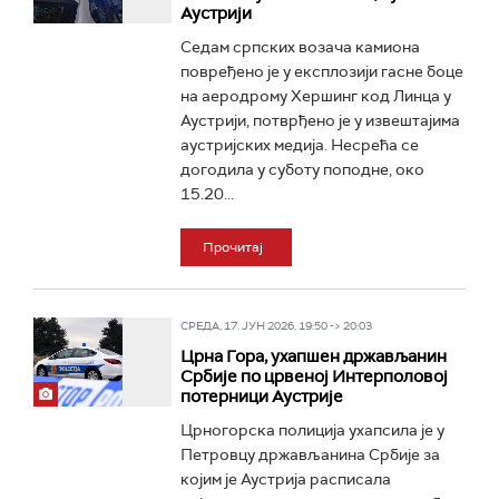
Аустрији
Седам српских возача камиона
повређено је у експлозији гасне боце
на аеродрому Хершинг код Линца у
Аустрији, потврђено је у извештајима
аустријских медија. Несрећа се
догодила у суботу поподне, око
15.20...
Прочитај
СРЕДА, 17. ЈУН 2026, 19:50 -> 20:03
Црна Гора, ухапшен држављанин
Србије по црвеној Интерполовој
потерници Аустрије
Црногорска полиција ухапсила је у
Петровцу држављанина Србије за
којим је Аустрија расписала