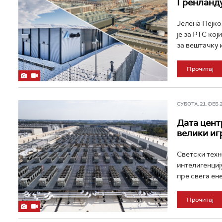
Гренланду
Јелена Пејко
је за РТС ко
за вештачку и
Прочитај
СУБОТА, 21. ФЕБ 20
Дата центр
велики иг
Светски техн
интелигенцију
пре свега ен
Прочитај