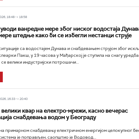
26, 18:48 -> 18:58
уводи ванредне мере због ниског водостаја Дунава
 мере штедње како би се избегли нестанци струје
ситуације са водостајем Дунава и снабдевањем струјом због иск
леарки Пакш, у 19 часова у Мађарској је ступила на снагу уредба
 се велики индустријски потрошачи...
26, 16:33 -> 20:40
велики квар на електро-мрежи, касно вечерас
ција снабдевања водом у Београду
на примарном снабдевању електричном енергијом целокупног б
истема је поправљен, саопштио је Водовод...