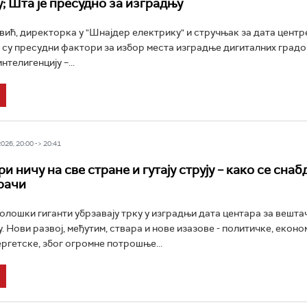
; Шта је пресудно за изградњу
вић, директорка у "Шнајдер електрику" и стручњак за дата центре
ји су пресудни фактори за избор места изградње дигиталних град
нтелигенцију –...
26, 20:00 -> 20:41
и ничу на све стране и гутају струју – како се снаб
рачи
олошки гиганти убрзавају трку у изградњи дата центара за вешта
. Нови развој, међутим, ствара и нове изазове - политичке, еконо
ергетске, због огромне потрошње...