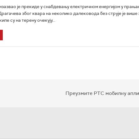
изазвао је прекиде у снабдевању електричном енергијом у прањан
Драгачева због квара на неколико далековода без струје је више
ипе су на терену очекују...
Преузмите РТС мобилну апли