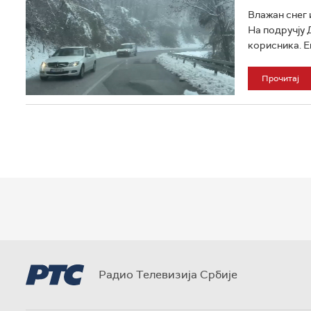
Влажан снег 
На подручју 
корисника. Ек
Прочитај
Радио Телевизија Србије