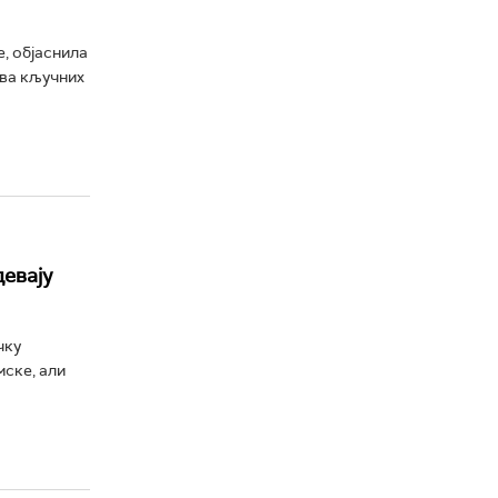
, објаснила
ова кључних
девају
чку
мске, али