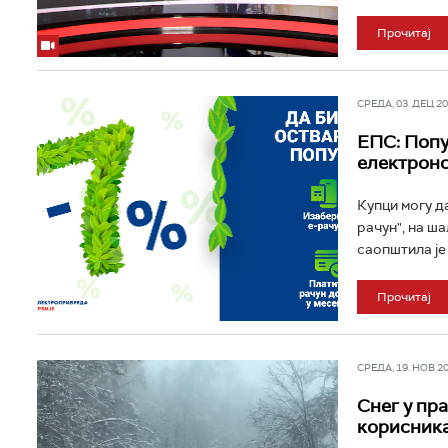
Прочитај
СРЕДА, 03. ДЕЦ 202
ЕПС: Попу
електрон
Купци могу д
рачун", на ш
саопштила је 
Прочитај
СРЕДА, 19. НОВ 202
Снег у пр
корисник