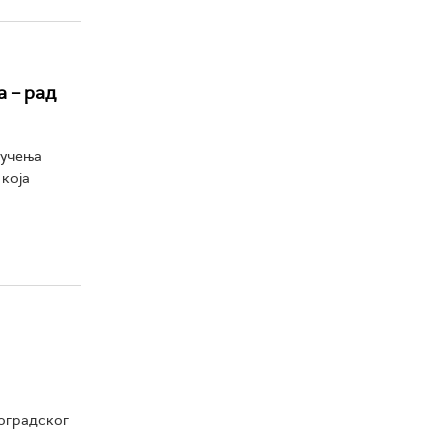
 – рад
ључења
 која
еоградског