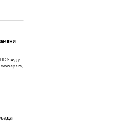
замени
ЕПС Увид у
www.eps.rs,
иљада