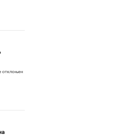
о
е отклоњен
на