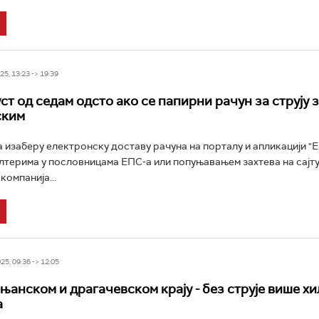
5, 13:23 -> 19:39
ст од седам одсто ако се папирни рачун за струју 
ским
а изаберу електронску доставу рачуна на порталу и апликацији "
алтерима у пословницама ЕПС-а или попуњавањем захтева на сајту 
компанија...
5, 09:36 -> 12:05
ањанском и драгачевском крају - без струје више х
а