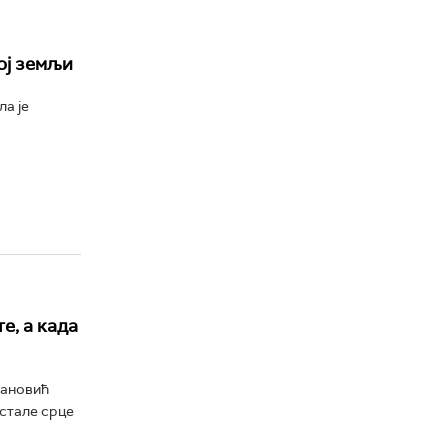
ој земљи
а је
е, а када
сановић
остале срце