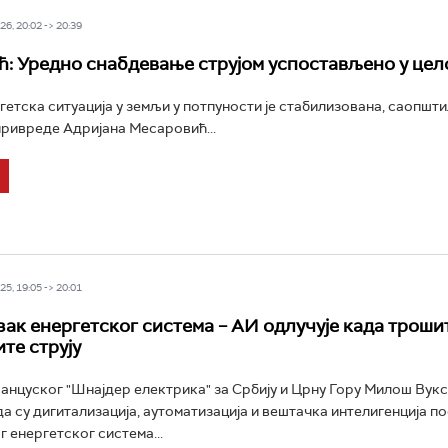
6, 20:02 -> 20:39
: Уредно снабдевање струјом успостављено у цел
етска ситуација у земљи у потпуности је стабилизована, саопштил
ривреде Адријана Месаровић...
5, 19:05 -> 20:01
зак енергетског система – АИ одлучује када трошит
те струју
нцуског "Шнајдер електрика" за Србију и Црну Гору Милош Вук
да су дигитализација, аутоматизација и вештачка интелигенција п
г енергетског система...