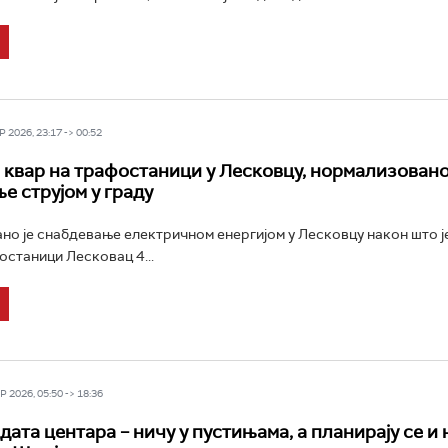
 2026, 23:17 -> 00:52
квар на трафостаници у Лесковцу, нормализован
е струјом у граду
о је снабдевање електричном енергијом у Лесковцу након што ј
останици Лесковац 4...
 2026, 05:50 -> 18:36
ата центара – ничу у пустињама, а планирају се и 