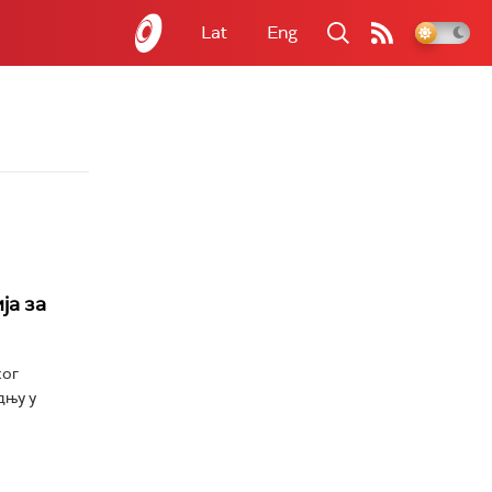
Lat
Eng
ја за
ког
дњу у