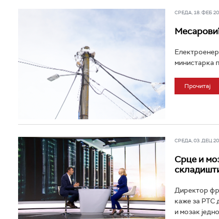
СРЕДА, 18. ФЕБ 202
Месаровић
Електроенерг
министарка п
Прочитај
СРЕДА, 03. ДЕЦ 202
Срце и мо
складишти
Директор фра
каже за РТС 
и мозак једно