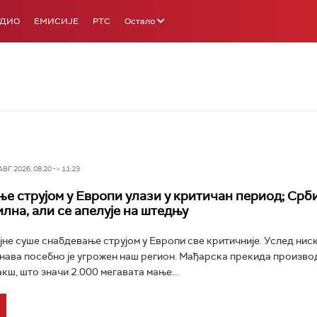
АДИО
ЕМИСИЈЕ
РТС
Остало
Г 2026, 08:20 -> 11:23
е струјом у Европи улази у критичан период; Срби
илна, али се апелује на штедњу
јне суше снабдевање струјом у Европи све критичније. Услед нис
нава посебно је угрожен наш регион. Мађарска прекида произво
кш, што значи 2.000 мегавата мање...