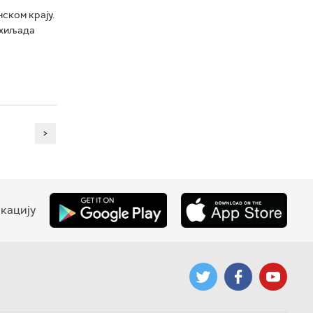
ском крају.
 хиљада
>
кацију