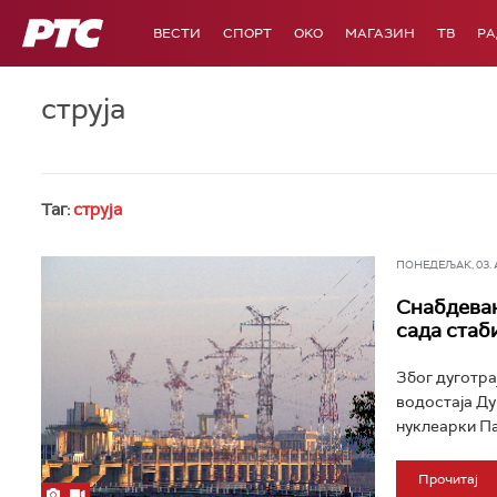
РТС
ВЕСТИ
СПОРТ
OKO
МАГАЗИН
ТВ
Р
струја
Таг:
струја
ПОНЕДЕЉАК, 03. АВ
Снабдевањ
сада стаб
Због дуготра
водостаја Ду
нуклеарки Па
Прочитај