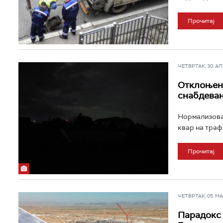
Прочитај
ЧЕТВРТАК, 30. АПР
Отклоњен 
снабдевањ
Нормализован
квар на траф
Прочитај
ЧЕТВРТАК, 05. МАР
Парадокс д