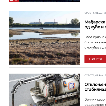
СУБОТА, 01. АВГ 20
Мађарска 
од куће и
Због кризне 
блокова у нук
омогућава да
Прочитај
СУБОТА, 09. МАЈ 20
Отклоњен 
стабилиза
Велики квар 
водоводног с