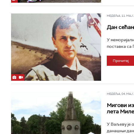
НЕДЕЉА, 11. МАЈ 2
Дан сећа
У меморијалн
поставка са 
Прочитај
НЕДЕЉА, 04. МАЈ 2
Мигови из
лета Мил
У Ваљеву је 
данашњи дан 