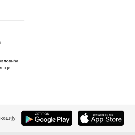
а
авловића,
ен је
кацију