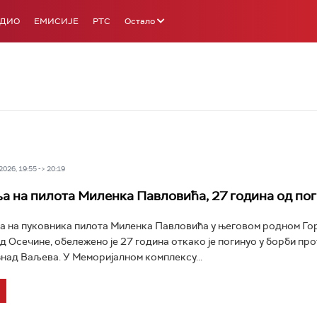
АДИО
ЕМИСИЈЕ
РТС
Остало
026, 19:55 -> 20:19
а на пилота Миленка Павловића, 27 година од пог
а на пуковника пилота Миленка Павловића у његовом родном Г
 Осечине, обележено је 27 година откако је погинуо у борби пр
над Ваљева. У Меморијалном комплексу...