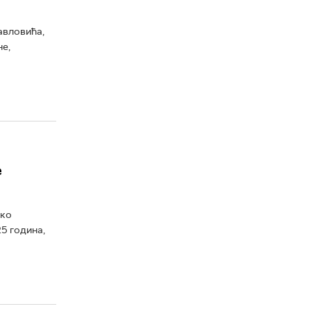
авловића,
не,
е
нко
5 година,