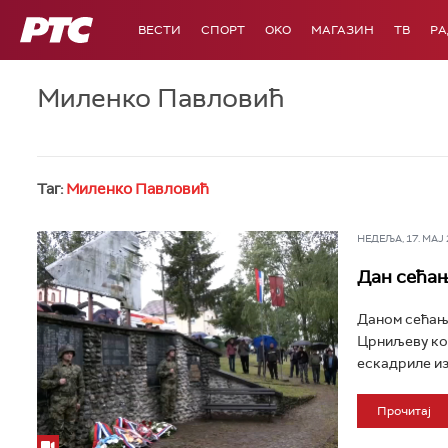
РТС
ВЕСТИ
СПОРТ
OKO
МАГАЗИН
ТВ
Р
Миленко Павловић
Таг:
Миленко Павловић
НЕДЕЉА, 17. МАЈ 2
Дан сећањ
Даном сећањ
Црниљеву код
ескадриле из
Прочитај