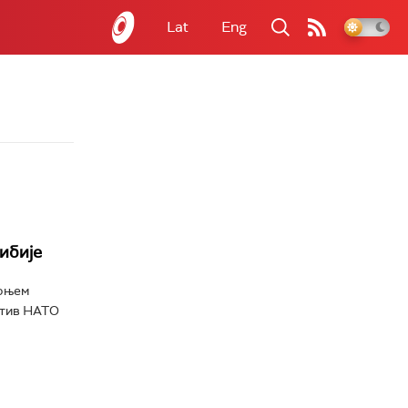
Lat
Eng
ибије
орњем
отив НАТО