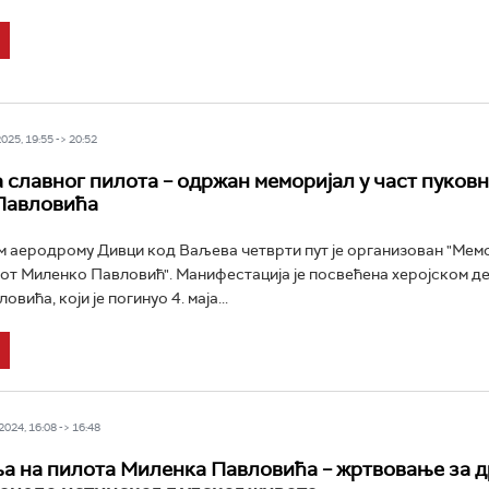
25, 19:55 -> 20:52
 славног пилота – одржан меморијал у част пуков
Павловића
 аеродрому Дивци код Ваљева четврти пут је организован "Мем
от Миленко Павловић". Манифестација је посвећена херојском д
вића, који је погинуо 4. маја...
024, 16:08 -> 16:48
а на пилота Миленка Павловића – жртвовање за д