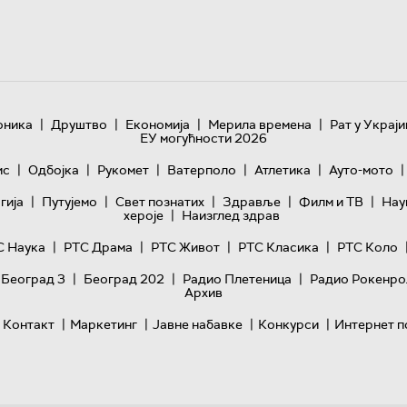
|
|
|
|
оника
Друштво
Економија
Мерила времена
Рат у Украји
ЕУ могућности 2026
|
|
|
|
|
|
ис
Одбојка
Рукомет
Ватерполо
Атлетика
Ауто-мото
|
|
|
|
|
гијa
Путујемо
Свет познатих
Здравље
Филм и ТВ
Нау
|
хероје
Наизглед здрав
|
|
|
|
С Наука
РТС Драма
РТС Живот
РТС Класика
РТС Коло
|
|
|
 Београд 3
Београд 202
Радио Плетеница
Радио Рокенро
Архив
|
|
|
|
Контакт
Маркетинг
Јавне набавке
Конкурси
Интернет п