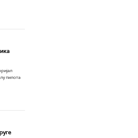
ника
оријал
елу пилота
руге