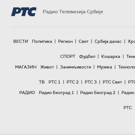
Радио Телевизија Србије
|
|
|
|
ВЕСТИ
Политика
Регион
Свет
Србија данас
Хр
|
|
СПОРТ
Фудбал
Кошарка
Тен
|
|
|
МАГАЗИН
Живот
Занимљивости
Музика
Техноло
|
|
|
|
ТВ
РТС 1
РТС 2
РТС 3
РТС Свет
РТ
|
|
РАДИО
Радио Београд 1
Радио Београд 2
Радио
РТС