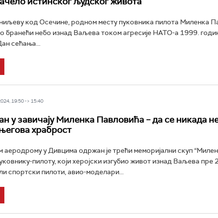
ачело истинског људског живота
ниљеву код Осечине, родном месту пуковника пилота Миленка П
нуо бранећи небо изнад Ваљева током агресије НАТО-а 1999. годи
ан сећања...
24, 19:50 -> 15:40
ан у завичају Миленка Павловића – да се никада н
његова храброст
 аеродрому у Дивцима одржан је трећи меморијални скуп “Миле
уковнику-пилоту, који херојски изгубио живот изнад Ваљева пре 2
ли спортски пилоти, авио-моделари...