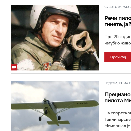
СУБОТА, 04. МАЈ 20
Речи пило
гинете, ја 
Пре 25 годин
изгубио живо
Прочитај
НЕДЕЉА, 21. МАЈ 2
Прецизно 
пилота М
На спортском
Такмичарске 
Меморијал је