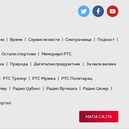
|
|
|
|
|
ни
Време
Сервисне вести
Сматрачница
Подкаст
|
Остали спортови
Меморијал РТС
|
|
|
ка
Природа
Дигитални предузетник
За мале велике
|
|
|
РТС Трезор
РТС Музика
РТС Полетарац
|
|
|
|
лер
Радио Џубокс
Радио Вртешка
Радио Џезер
ортал
МАПА САЈТА