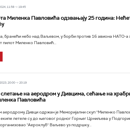
24, 11:58 -> 19:45
та Миленка Павловића одзвањају 25 година: Нећет
ћу
a, бранећи небо над Ваљевом, у борби против 16 авиона НАТО-а х
т пилот Миленко Павловић...
023, 20:00 -> 20:19
слетање на аеродром у Дивцима, сећање на храбр
иленка Павловића
 аеродрому Дивци одржан је Меморијални скуп "Миленко Павлов
екипе летеле су до његовог родног Горњег Црниљева у Подгори
 организовао "Аероклуб" Ваљево уз подршку...