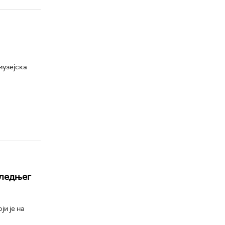
музејска
следњег
и је на