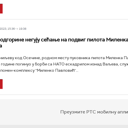
023, 15:36 -> 19:38
дгорине негују сећање на подвиг пилота Миленк
а
ниљеву код Осечине, родном месту пуковника пилота Миленка П
24 године погинуо у борби са НАТО ескадрилом изнад Ваљева, служ
спомен-комплексу "Миленко Павловић"...
Преузмите РТС мобилну апли