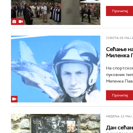
Прочитај
СУБОТА, 03. МАЈ 20
Сећање на
Миленка 
На спортском
пуковник пил
Миленка Павло
Прочитај
НЕДЕЉА, 12. МАЈ 2
Дан сећањ