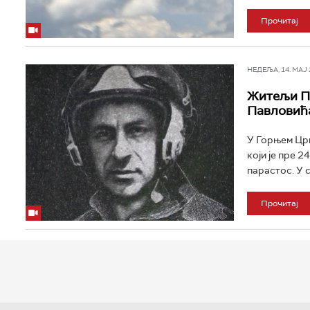
Прочитај
НЕДЕЉА, 14. МАЈ 2
Житељи По
Павловић
У Горњем Цр
који је пре 
парастос. У 
Прочитај