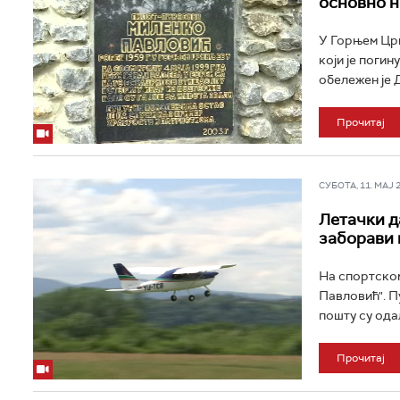
основно н
У Горњем Цр
који је поги
обележен је Д
Прочитај
СУБОТА, 11. МАЈ 20
Летачки д
заборави 
На спортском
Павловић". П
пошту су ода
Прочитај