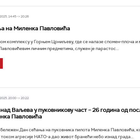
025, 14:45 -> 20:26
ња на Миленка Павловића
ом комплексу у Горњем Црниљеву, где се налазе спомен-плоча и 
Павловићевим личним предметима, служен је парастос...
025, 20:00 -> 20:22
над Ваљева у пуковникову част – 26 година од по
енка Павловића
обележен Дан сећања на пуковника пилота Миленка Павловића, кој
током агресије НАТО-а дао живот бранећи небо изнад града...