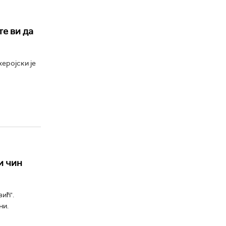
е ви да
еројски је
и чин
ић".
ни.