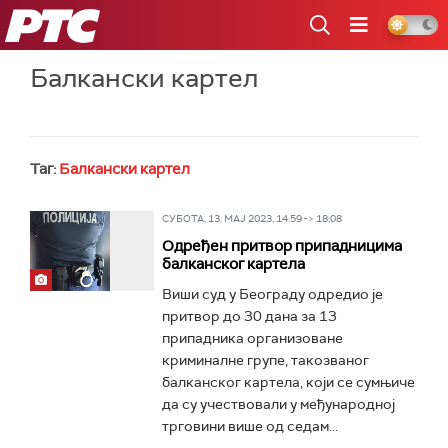
РТС
Балкански картел
Таг:
Балкански картел
СУБОТА, 13. МАЈ 2023, 14:59 -> 18:08
Одређен притвор припадницима
балканског картела
Виши суд у Београду одредио је
притвор до 30 дана за 13
припадника организоване
криминалне групе, такозваног
балканског картела, који се сумњиче
да су учествовали у међународној
трговини више од седам...