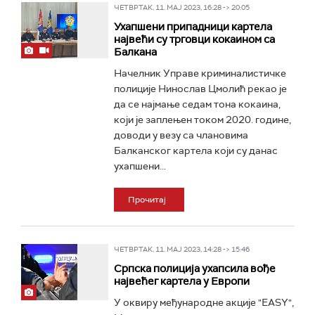
ЧЕТВРТАК, 11. МАЈ 2023, 16:28 -> 20:05
Ухапшени припадници картела
највећи су трговци кокаином са
Балкана
Начелник Управе криминалистичке
полиције Нинослав Цмолић рекао је
да се најмање седам тона кокаина,
који је заплењен током 2020. године,
доводи у везу са члановима
Балканског картела који су данас
ухапшени...
Прочитај
ЧЕТВРТАК, 11. МАЈ 2023, 14:28 -> 15:46
Српска полиција ухапсила вође
највећег картела у Европи
У оквиру међународне акције "EASY",