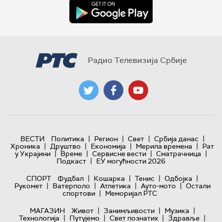
Радио Телевизија Србије
|
|
|
|
ВЕСТИ
Политика
Регион
Свет
Србија данас
|
|
|
|
Хроника
Друштво
Економија
Мерила времена
Рат
|
|
|
|
у Украјини
Време
Сервисне вести
Сматрачница
|
Подкаст
ЕУ могућности 2026
|
|
|
|
СПОРТ
Фудбал
Кошарка
Тенис
Одбојка
|
|
|
|
Рукомет
Ватерполо
Атлетика
Ауто-мото
Остали
|
спортови
Меморијал РТС
|
|
|
МАГАЗИН
Живот
Занимљивости
Музика
|
|
|
|
Технологијa
Путујемо
Свет познатих
Здравље