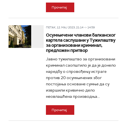
Прочитај
ПЕТАК, 12. МАЈ 2023, 21:14 -> 14:59
Осумњичени чланови балканског
картела саслушани у Тужилаштву
за организовани криминал,
предложен притвор
Јавно тужилаштво за организовани
криминал саопштило је да је донело
наредбу о спровођењу истраге
против 20 осумњичених због
постојања основане сумње да су
извршили кривично дело
неовлашћена производња...
Прочитај