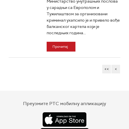
Министарство унутрашњих послова
у сарадњи са Европолом и
Тужилаштвом за организовани
криминал ухапсило је и привело вође
балканског картела који је
последњих година...
Прочитај
<<
<
Преузмите РТС мобилну апликацију