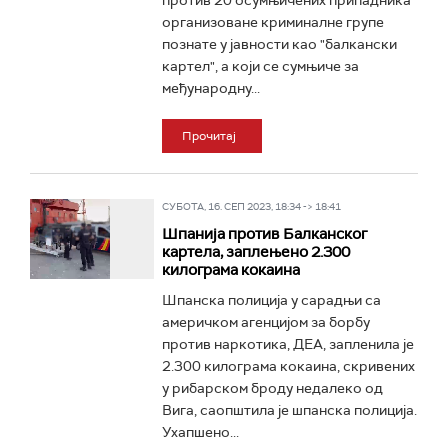
против 20 осумњичених припадника
организоване криминалне групе
познате у јавности као "балкански
картел", а који се сумњиче за
међународну...
Прочитај
СУБОТА, 16. СЕП 2023, 18:34 -> 18:41
Шпанија против Балканског
картела, заплењено 2.300
килограма кокаина
Шпанска полиција у сарадњи са
америчком агенцијом за борбу
против наркотика, ДЕА, запленила је
2.300 килограма кокаина, скривених
у рибарском броду недалеко од
Вига, саопштила је шпанска полиција.
Ухапшено...