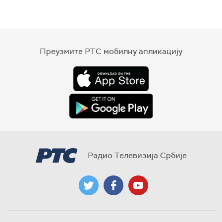
Преузмите РТС мобилну апликацију
Радио Телевизија Србије