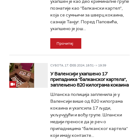
ухапшен је као део криминалне групе
познатије као "балкански картел",
која се сумњичи за шверц кокаина,
сазнаје Танјуг. Поред Паповића,
ухапшено је још...
Прочитај
СУБОТА, 17. ФЕБ 2024, 18:51 -> 19:39
У Валенсији ухапшено 17
припадника "балканског картела",
заплењено 820 килограма кокаина
Шпанска полиција запленила је у
Валенсији више од 820 килограма
кокаина и ухапсила 17 људи,
укључујући и вођу групе. Шпански
медији преносе да је реч о
припадницима "балканског картела"
који имају контакте...