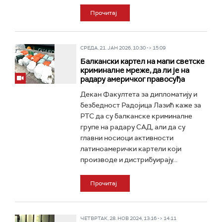
Прочитај
СРЕДА, 21. ЈАН 2026, 10:30 -> 15:09
Балкански картел на мапи светске
криминалне мреже, да ли је на
радару америчког правосуђа
Декан Факултета за дипломатију и
безбедност Радојица Лазић каже за
РТС да су балканске криминалне
групе на радару САД, али да су
главни носиоци активности
латиноамерички картели који
производе и дистрибуирају...
Прочитај
ЧЕТВРТАК, 28. НОВ 2024, 13:16 -> 14:11