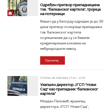
Одређен притвор припадницима
тзв. "балканског картела", тројица
на потерници
Виши суд у Беогрду одредио је до 30
дана притвор осморици припадника
тзв. балканског картела
осумњичених да су се бавили
кријумчарењем кокаина на
међународном нивоу...
Прочитај
УТОРАК, 26. НОВ 2024, 17:14 -> 17:47
Ухапшен директор ЈГСП "Нови
Сад" као припадник "балканског
картела“
Младен Паповић, вршилац
директора ЈГСП "Нови Сад",