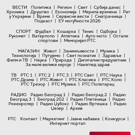
|
|
|
|
ВЕСТИ
Политика
Регион
Свет
Србија данас
|
|
|
|
Хроника
Друштво
Економија
Мерила времена
Рат
|
|
|
|
у Украјини
Време
Сервисне вести
Сматрачница
|
Подкаст
ЕУ могућности 2026
|
|
|
|
СПОРТ
Фудбал
Кошарка
Тенис
Одбојка
|
|
|
|
Рукомет
Ватерполо
Атлетика
Ауто-мото
Остали
|
спортови
Меморијал РТС
|
|
|
МАГАЗИН
Живот
Занимљивости
Музика
|
|
|
|
Технологијa
Путујемо
Свет познатих
Здравље
|
|
|
|
Филм и ТВ
Наука
Природа
Дигитални предузетник
|
За мале велике хероје
Наизглед здрав
|
|
|
|
|
ТВ
РТС 1
РТС 2
РТС 3
РТС Свет
РТС Наука
|
|
|
|
РТС Драма
РТС Живот
РТС Класика
РТС Коло
|
|
РТС Трезор
РТС Музика
РТС Полетарац
|
|
РАДИО
Радио Београд 1
Радио Београд 2
Радио
|
|
|
Београд 3
Београд 202
Радио Плетеница
Радио
|
|
|
Рокенролер
Радио Џубокс
Радио Вртешка
Радио
|
Џезер
Архив
|
|
|
|
РТС
Контакт
Маркетинг
Јавне набавке
Конкурси
Интернет портал