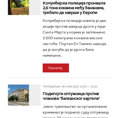
Колумбијска полиција пронашла
2,6 тона кокаина међу бананама,
требало да заврши у Европи
Колумбијска полиција извела је две
акције против шверца дроге у луци
Санта Марта у којима је заплењено
2.600 килограма кокаина високе
чистоће. Портал Ел Тиемпо наводи
да је могуће да је дрога била
намењена...
Прочитај
ПОНЕДЕЉАК, 06. НОВ 2023, 13:03 -> 13:10
Подигнута оптужница против
чланова "балканског картела"
Јавно тужилаштво за организовани
криминал је поднело суду оптужницу