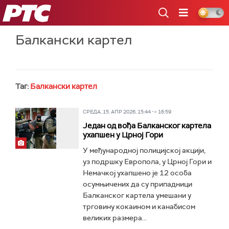
РТС
Балкански картел
Таг:
Балкански картел
СРЕДА, 15. АПР 2026, 15:44 -> 16:59
Један од вођа Балканског картела
ухапшен у Црној Гори
У међународној полицијској акцији,
уз подршку Европола, у Црној Гори и
Немачкој ухапшено је 12 особа
осумњичених да су припадници
Балканског картела умешани у
трговину кокаином и канабисом
великих размера...