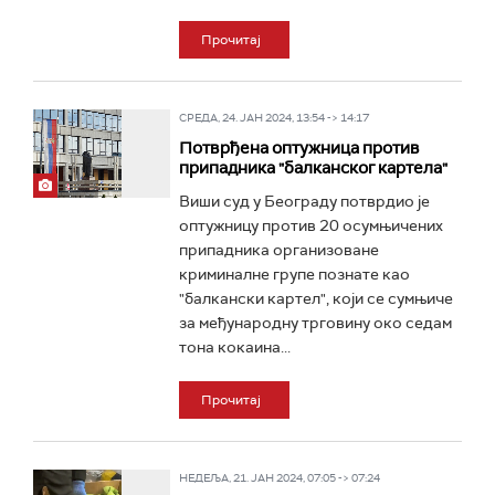
Прочитај
СРЕДА, 24. ЈАН 2024, 13:54 -> 14:17
Потврђена оптужница против
припадника "балканског картела"
Виши суд у Београду потврдио је
оптужницу против 20 осумњичених
припадника организоване
криминалне групе познате као
"балкански картел", који се сумњиче
за међународну трговину око седам
тона кокаина...
Прочитај
НЕДЕЉА, 21. ЈАН 2024, 07:05 -> 07:24