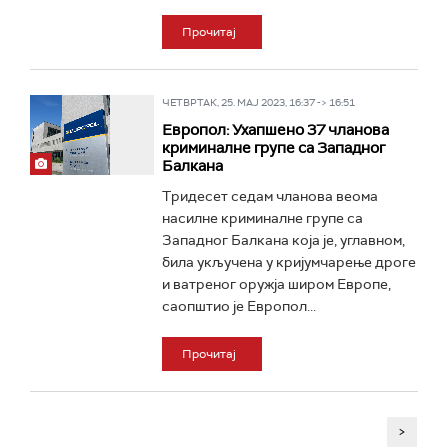
Прочитај
ЧЕТВРТАК, 25. МАЈ 2023, 16:37 -> 16:51
Европол: Ухапшено 37 чланова
криминалне групе са Западног
Балкана
Тридесет седам чланова веома
насилне криминалне групе са
Западног Балкана која је, углавном,
била укључена у кријумчарење дроге
и ватреног оружја широм Европе,
саопштио је Европол...
Прочитај
>