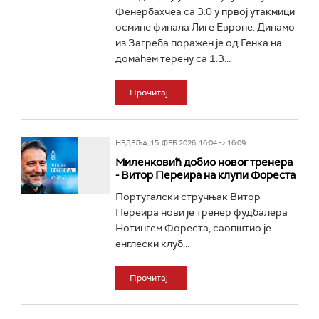
Фенербахчеа са 3:0 у првој утакмици
осмине финала Лиге Европе. Динамо
из Загреба поражен је од Генка на
домаћем терену са 1:3...
Прочитај
НЕДЕЉА, 15. ФЕБ 2026, 16:04 -> 16:09
Миленковић добио новог тренера
- Витор Переира на клупи Фореста
Португалски стручњак Витор
Переира нови је тренер фудбалера
Нотингем Фореста, саопштио јe
енглески клуб...
Прочитај