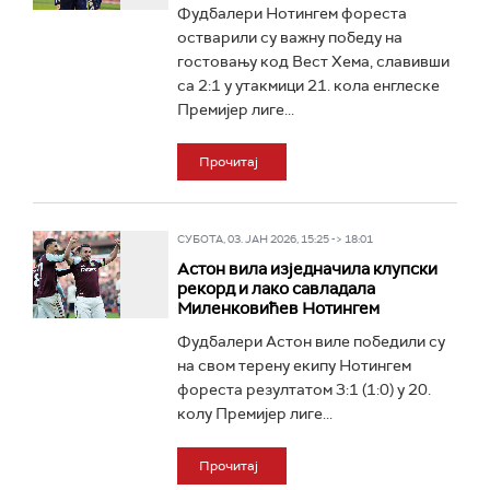
Фудбалери Нотингем фореста
остварили су важну победу на
гостовању код Вест Хема, славивши
са 2:1 у утакмици 21. кола енглеске
Премијер лиге...
Прочитај
СУБОТА, 03. ЈАН 2026, 15:25 -> 18:01
Астон вила изједначила клупски
рекорд и лако савладала
Миленковићев Нотингем
Фудбалери Астон виле победили су
на свом терену екипу Нотингем
фореста резултатом 3:1 (1:0) у 20.
колу Премијер лиге...
Прочитај