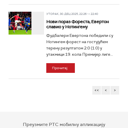
УТОРАК, 30. ДЕЦ 2025, 22:26 -> 22:40
Нови пораз Фореста, Евертон
славио у Нотингему
Фудбалери Евертона победили су
Нотингем форест на гостујућем
терену резултатом 2:0 (1:0) у
утакмици 19. кола Премијер лиге...
Прочитај
<<
<
>
Преузмите РТС мобилну апликацију