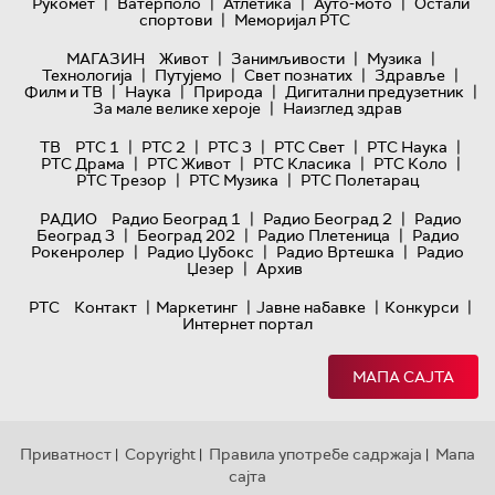
|
|
|
|
Рукомет
Ватерполо
Атлетика
Ауто-мото
Остали
|
спортови
Меморијал РТС
|
|
|
МАГАЗИН
Живот
Занимљивости
Музика
|
|
|
|
Технологијa
Путујемо
Свет познатих
Здравље
|
|
|
|
Филм и ТВ
Наука
Природа
Дигитални предузетник
|
За мале велике хероје
Наизглед здрав
|
|
|
|
|
ТВ
РТС 1
РТС 2
РТС 3
РТС Свет
РТС Наука
|
|
|
|
РТС Драма
РТС Живот
РТС Класика
РТС Коло
|
|
РТС Трезор
РТС Музика
РТС Полетарац
|
|
РАДИО
Радио Београд 1
Радио Београд 2
Радио
|
|
|
Београд 3
Београд 202
Радио Плетеница
Радио
|
|
|
Рокенролер
Радио Џубокс
Радио Вртешка
Радио
|
Џезер
Архив
|
|
|
|
РТС
Контакт
Маркетинг
Јавне набавке
Конкурси
Интернет портал
МАПА САЈТА
Приватност
Copyright
Правила употребе садржаја
Мапа
|
|
|
сајта