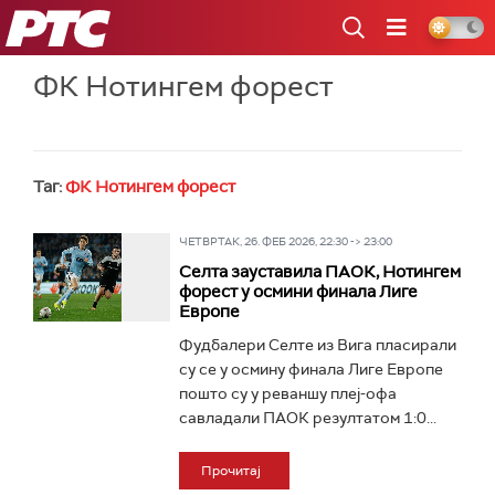
РТС
ФК Нотингем форест
Таг:
ФК Нотингем форест
ЧЕТВРТАК, 26. ФЕБ 2026, 22:30 -> 23:00
Селта зауставила ПАОК, Нотингем
форест у осмини финала Лиге
Европе
Фудбалери Селте из Вига пласирали
су се у осмину финала Лиге Европе
пошто су у реваншу плеј-офа
савладали ПАОК резултатом 1:0...
Прочитај