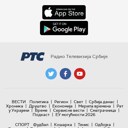
Радио Телевизија Србије
|
|
|
|
ВЕСТИ
Политика
Регион
Свет
Србија данас
|
|
|
|
Хроника
Друштво
Економија
Мерила времена
Рат
|
|
|
|
у Украјини
Време
Сервисне вести
Сматрачница
|
Подкаст
ЕУ могућности 2026
|
|
|
|
СПОРТ
Фудбал
Кошарка
Тенис
Одбојка