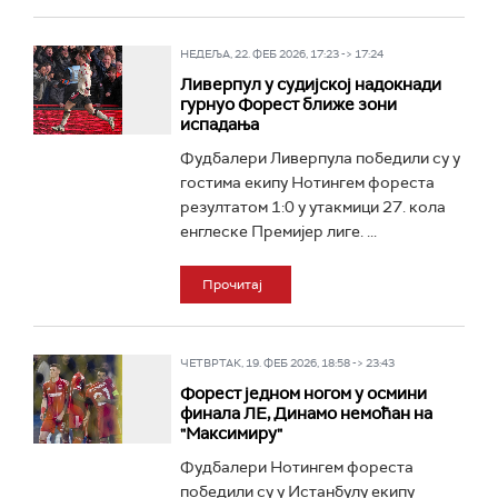
НЕДЕЉА, 22. ФЕБ 2026, 17:23 -> 17:24
Ливерпул у судијској надокнади
гурнуо Форест ближе зони
испадања
Фудбалери Ливерпула победили су у
гостима екипу Нотингем фореста
резултатом 1:0 у утакмици 27. кола
енглеске Премијер лиге. ...
Прочитај
ЧЕТВРТАК, 19. ФЕБ 2026, 18:58 -> 23:43
Форест једном ногом у осмини
финала ЛЕ, Динамо немоћан на
"Максимиру"
Фудбалери Нотингем фореста
победили су у Истанбулу екипу