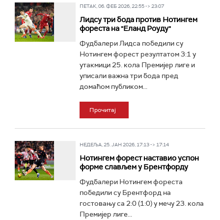
ПЕТАК, 06. ФЕБ 2026, 22:55 -> 23:07
Лидсу три бода против Нотингем
фореста на "Еланд Роуду"
Фудбалери Лидса победили су
Нотингем форест резултатом 3:1 у
утакмици 25. кола Премијер лиге и
уписали важна три бода пред
домаћом публиком...
Прочитај
НЕДЕЉА, 25. ЈАН 2026, 17:13 -> 17:14
Нотингем форест наставио успон
форме слављем у Брентфорду
Фудбалери Нотингем фореста
победили су Брентфорд на
гостовању са 2:0 (1:0) у мечу 23. кола
Премијер лиге...