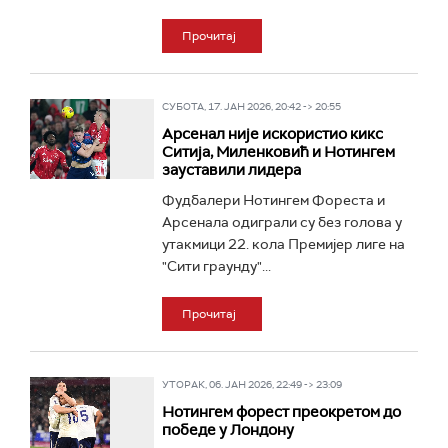
Прочитај
СУБОТА, 17. ЈАН 2026, 20:42 -> 20:55
Арсенал није искористио кикс
Ситија, Миленковић и Нотингем
зауставили лидера
Фудбалери Нотингем Фореста и
Арсенала одиграли су без голова у
утакмици 22. кола Премијер лиге на
"Сити граунду"...
Прочитај
УТОРАК, 06. ЈАН 2026, 22:49 -> 23:09
Нотингем форест преокретом до
победе у Лондону