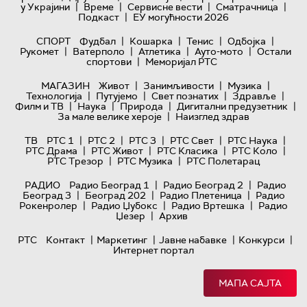
|
|
|
|
у Украјини
Време
Сервисне вести
Сматрачница
|
Подкаст
ЕУ могућности 2026
|
|
|
|
СПОРТ
Фудбал
Кошарка
Тенис
Одбојка
|
|
|
|
Рукомет
Ватерполо
Атлетика
Ауто-мото
Остали
|
спортови
Меморијал РТС
|
|
|
МАГАЗИН
Живот
Занимљивости
Музика
|
|
|
|
Технологијa
Путујемо
Свет познатих
Здравље
|
|
|
|
Филм и ТВ
Наука
Природа
Дигитални предузетник
|
За мале велике хероје
Наизглед здрав
|
|
|
|
|
ТВ
РТС 1
РТС 2
РТС 3
РТС Свет
РТС Наука
|
|
|
|
РТС Драма
РТС Живот
РТС Класика
РТС Коло
|
|
РТС Трезор
РТС Музика
РТС Полетарац
|
|
РАДИО
Радио Београд 1
Радио Београд 2
Радио
|
|
|
Београд 3
Београд 202
Радио Плетеница
Радио
|
|
|
Рокенролер
Радио Џубокс
Радио Вртешка
Радио
|
Џезер
Архив
|
|
|
|
РТС
Контакт
Маркетинг
Јавне набавке
Конкурси
Интернет портал
МАПА САЈТА