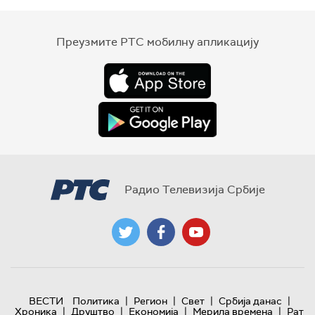
Преузмите РТС мобилну апликацију
Радио Телевизија Србије
|
|
|
|
ВЕСТИ
Политика
Регион
Свет
Србија данас
|
|
|
|
Хроника
Друштво
Економија
Мерила времена
Рат