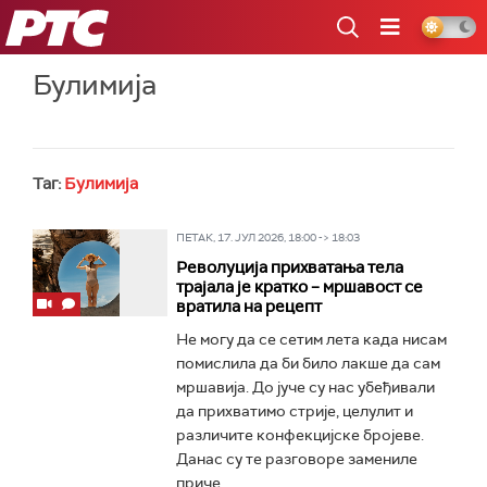
РТС
Булимија
Таг:
Булимија
ПЕТАК, 17. ЈУЛ 2026, 18:00 -> 18:03
Револуција прихватања тела
трајала је кратко – мршавост се
вратила на рецепт
Не могу да се сетим лета када нисам
помислила да би било лакше да сам
мршавија. До јуче су нас убеђивали
да прихватимо стрије, целулит и
различите конфекцијске бројеве.
Данас су те разговоре замениле
приче...