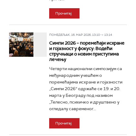
Прочитај
ПОНЕДЕЉАК, 16. МАР 2026, 13:10 -> 13:14
Симпи 2026 – поремећаји исхране
и гојазност у фокусу: Водећи
стручњаци о новим приступима
лечењу
Четврти национални симпозијум са
међународним учешћем о
поремећајима исхране и гојазности
„Симпи 2026“ одржаће се 19. и 20.
марта у Београду под називом
„Телесно, психичко и друштвено у
огледалу савременог...
Прочитај