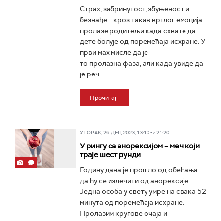
Страх, забринутост, збуњеност и
безнађе – кроз такав вртлог емоција
пролазе родитељи када схвате да
дете болује од поремећаја исхране. У
први мах мисле да je
то пролазнa фазa, али када увиде да
је реч...
Прочитај
УТОРАК, 26. ДЕЦ 2023, 13:10 -> 21:20
У рингу са анорексијом – меч који
траје шест рунди
Годину дана је прошло од обећања
да ћу се излечити од анорексије.
Једна особа у свету умре на свака 52
минута од поремeћаја исхране.
Пролазим кругове очаја и