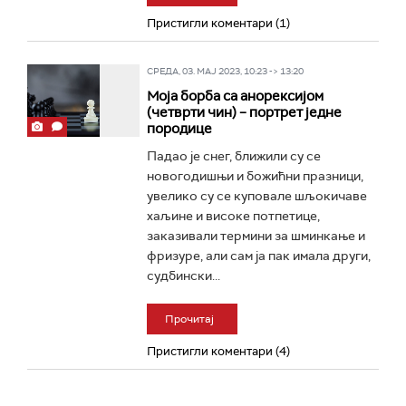
Пристигли коментари (1)
СРЕДА, 03. МАЈ 2023, 10:23 -> 13:20
Моја борба са анорексијом
(четврти чин) – портрет једне
породице
Падао је снег, ближили су се
новогодишњи и божићни празници,
увелико су се куповале шљокичаве
хаљине и високе потпетице,
заказивали термини за шминкaње и
фризуре, али сам ја пак имала други,
судбински...
Прочитај
Пристигли коментари (4)