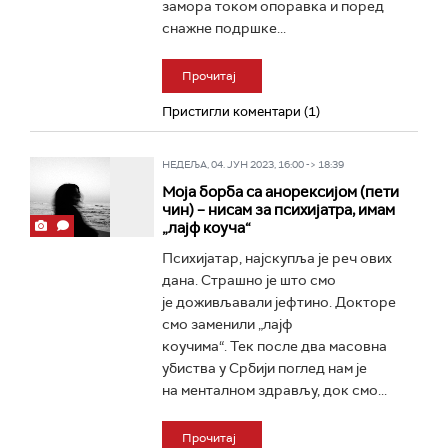
замора током опоравка и поред
снажне подршке...
Прочитај
Пристигли коментари (1)
НЕДЕЉА, 04. ЈУН 2023, 16:00 -> 18:39
Моја борба са анорексијом (пети
чин) – нисам за психијатра, имам
„лајф коуча“
Психијатар, најскупља је реч ових
дана. Страшно је што смо
је доживљавали јефтино. Докторе
смо заменили „лајф
коучима“. Тек после два масовна
убиства у Србији поглед нам је
на менталном здрављу, док смо...
Прочитај