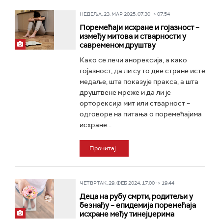
НЕДЕЉА, 23. МАР 2025, 07:30 -> 07:54
Поремећаји исхране и гојазност –
између митова и стварности у
савременом друштву
Како се лечи анорексија, а како
гојазност, да ли су то две стране исте
медаље, шта показује пракса, а шта
друштвене мреже и да ли је
орторексија мит или стварност –
одговоре на питања о поремећајима
исхране...
Прочитај
ЧЕТВРТАК, 29. ФЕБ 2024, 17:00 -> 19:44
Деца на рубу смрти, родитељи у
безнађу – епидемија поремећаја
исхране међу тинејџерима