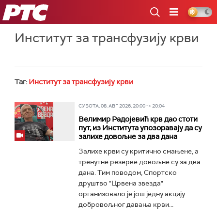
РТС
Институт за трансфузију крви
Таг:
Институт за трансфузију крви
СУБОТА, 08. АВГ 2026, 20:00 -> 20:04
Велимир Радојевић крв дао стоти
пут, из Института упозоравају да су
залихе довољне за два дана
Залихе крви су критично смањене, а
тренутне резерве довољне су за два
дана. Тим поводом, Спортско
друштво "Црвена звезда"
организовало је још једну акцију
добровољног давања крви...