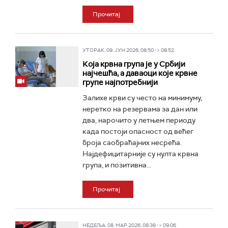
Прочитај
УТОРАК, 09. ЈУН 2026, 08:50 -> 08:52
Која крвна група је у Србији
најчешћа, а даваоци које крвне
групе најпотребнији
Залихе крви су често на минимуму,
неретко на резервама за дан или
два, нарочито у летњем периоду
када постоји опасност од већег
броја саобраћајних несрећа.
Најдефицитарније су нулта крвна
група, и позитивна...
Прочитај
НЕДЕЉА, 08. МАР 2026, 08:38 -> 09:06