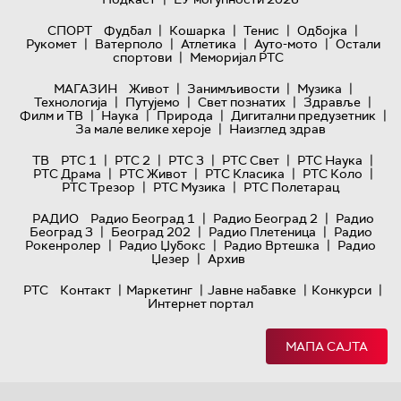
|
|
|
|
СПОРТ
Фудбал
Кошарка
Тенис
Одбојка
|
|
|
|
Рукомет
Ватерполо
Атлетика
Ауто-мото
Остали
|
спортови
Меморијал РТС
|
|
|
МАГАЗИН
Живот
Занимљивости
Музика
|
|
|
|
Технологијa
Путујемо
Свет познатих
Здравље
|
|
|
|
Филм и ТВ
Наука
Природа
Дигитални предузетник
|
За мале велике хероје
Наизглед здрав
|
|
|
|
|
ТВ
РТС 1
РТС 2
РТС 3
РТС Свет
РТС Наука
|
|
|
|
РТС Драма
РТС Живот
РТС Класика
РТС Коло
|
|
РТС Трезор
РТС Музика
РТС Полетарац
|
|
РАДИО
Радио Београд 1
Радио Београд 2
Радио
|
|
|
Београд 3
Београд 202
Радио Плетеница
Радио
|
|
|
Рокенролер
Радио Џубокс
Радио Вртешка
Радио
|
Џезер
Архив
|
|
|
|
РТС
Контакт
Маркетинг
Јавне набавке
Конкурси
Интернет портал
МАПА САЈТА