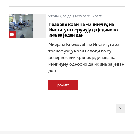
УТОРАК, 30. ДЕЦ 2025, 08:31 -> 08:51
Резерве крви на минимуму, из
Института поручују да јединица
има за један дан
Мирјана Кнежевић из Института за
трансфузију крви наводи да су
резерве свих крвних јединица на
минимуму, односно да их има за један
дан...
Прочитај
>