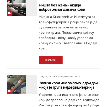
Ништа без жена – акција
добровољног давања крви
Мирјана Кнежевић из Института за
трансфузију крви Србије рекла је да
су смањене залихе негативних
крвних група. Позив свима који су
слободни и испуњавају услове да
крену у Улицу Светог Саве 39 и дају
крв...
Прочитај
СРЕДА, 18. ФЕБ 2026, 08:40 -> 09:15
Залиха крви има за само један дан
– која је група најдефицитарнија
У време празника много је мање оних
који добровољно дају крв. Будући да
Институт за трансфузију крви Србије