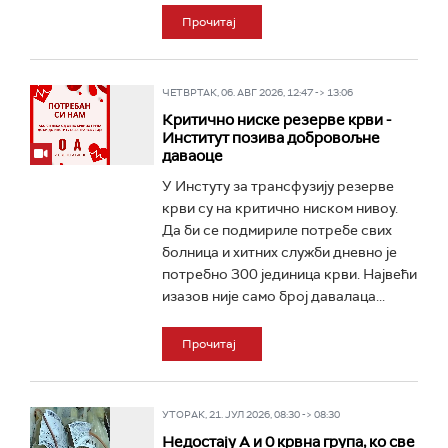
Прочитај
ЧЕТВРТАК, 06. АВГ 2026, 12:47 -> 13:06
Критично ниске резерве крви -
Институт позива добровољне
даваоце
У Инстуту за трансфузију резерве
крви су на критично ниском нивоу.
Да би се подмириле потребе свих
болница и хитних служби дневно је
потребно 300 јединица крви. Највећи
изазов није само број давалаца...
Прочитај
УТОРАК, 21. ЈУЛ 2026, 08:30 -> 08:30
Недостају А и 0 крвна група, ко све