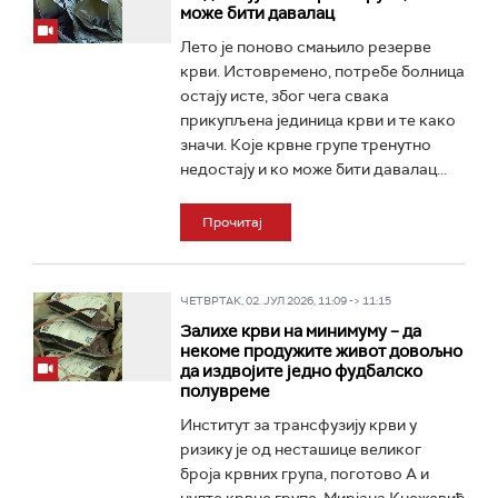
може бити давалац
Лето је поново смањило резерве
крви. Истовремено, потребе болница
остају исте, због чега свака
прикупљена јединица крви и те како
значи. Које крвне групе тренутно
недостају и ко може бити давалац...
Прочитај
ЧЕТВРТАК, 02. ЈУЛ 2026, 11:09 -> 11:15
Залихе крви на минимуму – да
некоме продужите живот довољно
да издвојите једно фудбалско
полувреме
Институт за трансфузију крви у
ризику је од несташице великог
броја крвних група, поготово А и