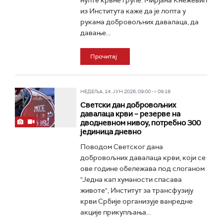
нулте крвне групе. Мирјана Кнежевић
из Института каже да је лопта у
рукама добровољних давалаца, да
давање...
Прочитај
НЕДЕЉА, 14. ЈУН 2026, 09:00 -> 09:18
Светски дан добровољних
давалаца крви – резерве на
дводневном нивоу, потребно 300
јединица дневно
Поводом Светског дана
добровољних давалаца крви, који се
ове године обележава под слоганом
"Једна кап хуманости спасава
животе", Институт за трансфузију
крви Србије организује ванредне
акције прикупљања...