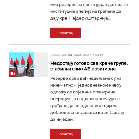
има резерве за свега један дан, из те
институције апелују на грађане да
дају крв. Најдефицитарнија...
Прочитај
ПЕТАК, 23. ЈАН 2026, 08:27 -> 09:16
Недостају готово све крвне групе,
стабилна само АБ позитивна
Резерве крви већ недељама су на
минималном, једнодневном нивоу –
одлажу се поједине планиране
операције, а надлежни апелују на
грађане да се одазову акцијама
добровољног давања крви. Циљ је
да ниједан...
Прочитај