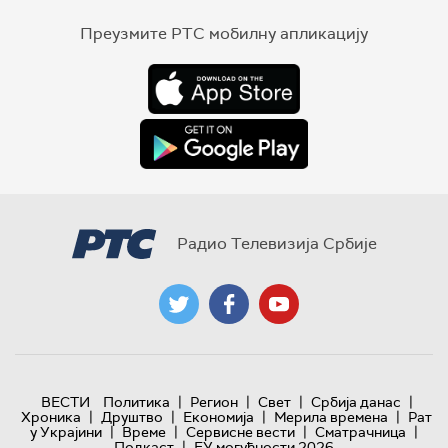
Преузмите РТС мобилну апликацију
Радио Телевизија Србије
|
|
|
|
ВЕСТИ
Политика
Регион
Свет
Србија данас
|
|
|
|
Хроника
Друштво
Економија
Мерила времена
Рат
|
|
|
|
у Украјини
Време
Сервисне вести
Сматрачница
|
Подкаст
ЕУ могућности 2026