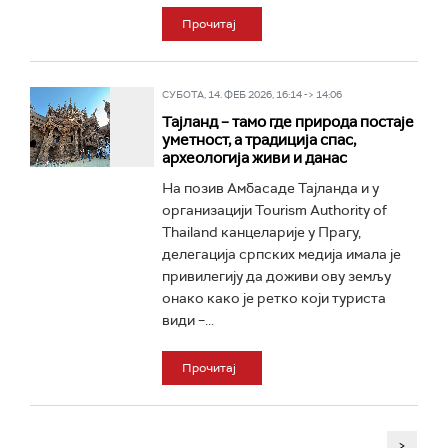
Прочитај
СУБОТА, 14. ФЕБ 2026, 16:14 -> 14:06
Тајланд – тамо где природа постаје
уметност, а традиција спас,
археологија живи и данас
На позив Амбасаде Тајланда и у
организацији Tourism Authority of
Thailand канцеларије у Прагу,
делегација српских медија имала је
привилегију да доживи ову земљу
онако како је ретко који туриста
види –...
Прочитај
>