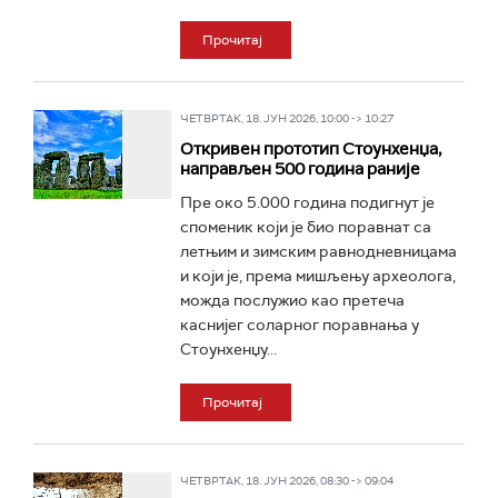
Прочитај
ЧЕТВРТАК, 18. ЈУН 2026, 10:00 -> 10:27
Откривен прототип Стоунхенџа,
направљен 500 година раније
Пре око 5.000 година подигнут је
споменик који је био поравнат са
летњим и зимским равнодневницама
и који је, према мишљењу археолога,
можда послужио као претеча
каснијег соларног поравнања у
Стоунхенџу...
Прочитај
ЧЕТВРТАК, 18. ЈУН 2026, 08:30 -> 09:04