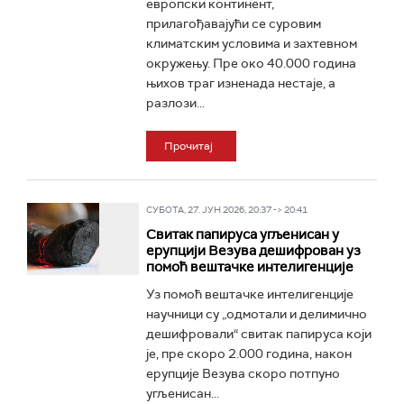
европски континент,
прилагођавајући се суровим
климатским условима и захтевном
окружењу. Пре око 40.000 година
њихов траг изненада нестаје, а
разлози...
Прочитај
СУБОТА, 27. ЈУН 2026, 20:37 -> 20:41
Свитак папируса угљенисан у
ерупцији Везува дешифрован уз
помоћ вештачке интелигенције
Уз помоћ вештачке интелигенције
научници су „одмотали и делимично
дешифровали“ свитак папируса који
је, пре скоро 2.000 година, након
ерупције Везува скоро потпуно
угљенисан...