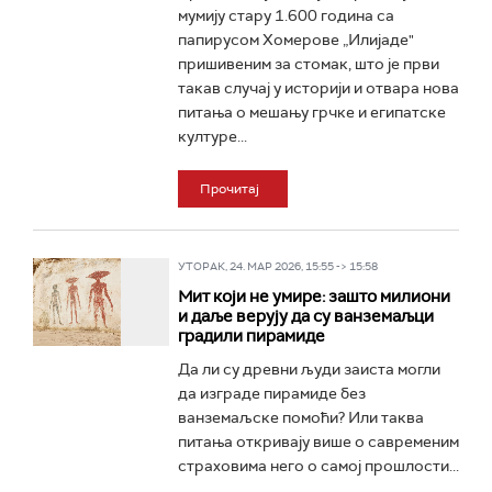
мумију стару 1.600 година са
папирусом Хомерове „Илијаде"
пришивеним за стомак, што је први
такав случај у историји и отвара нова
питања о мешању грчке и египатске
културе...
Прочитај
УТОРАК, 24. МАР 2026, 15:55 -> 15:58
Мит који не умире: зашто милиони
и даље верују да су ванземаљци
градили пирамиде
Да ли су древни људи заиста могли
да изграде пирамиде без
ванземаљске помоћи? Или таква
питања откривају више о савременим
страховима него о самој прошлости...