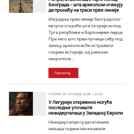
Београда – шта археолози очекују
да пронађу на траси прве линије
Изградња прве линије београдског
метроа откриће шта се крије испод
Трга републике и Бајлонијеве пијаце.
Пре него што први путници сиђу под
земљу, археолози ће истражити
слојеве историје, од римских
некропола...
Прочитај
УТОРАК, 30. ЈУН 2026, 13:28 -> 13:32
У Лигурији откривено могуће
последње уточиште
неандерталаца у Западној Европи
Неандерталци су десетинама
хиљада година насељавали