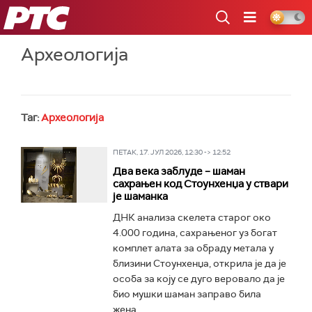
РТС
Археологија
Таг:
Археологија
ПЕТАК, 17. ЈУЛ 2026, 12:30 -> 12:52
Два века заблуде – шаман
сахрањен код Стоунхенџа у ствари
је шаманка
ДНК анализа скелета старог око
4.000 година, сахрањеног уз богат
комплет алата за обраду метала у
близини Стоунхенџа, открила је да је
особа за коју се дуго веровало да је
био мушки шаман заправо била
жена...