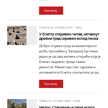
Прочитај
СУБОТА, 04. ЈУЛ 2026, 17:57 -> 18:01
У Египту откривен читав, нетакнут
древни град скривен испод песка
Добро очуван град из византијског
доба, пронађен у Западној пустињи,
једно је од два велика открића која је
Египат недавно представио
јавности. Министарство туризма и
антиквитета Египта саопштило је да...
Прочитај
СРЕДА, 01. ЈУЛ 2026, 18:30 -> 18:58
Метро, Стакленац и тајне испод