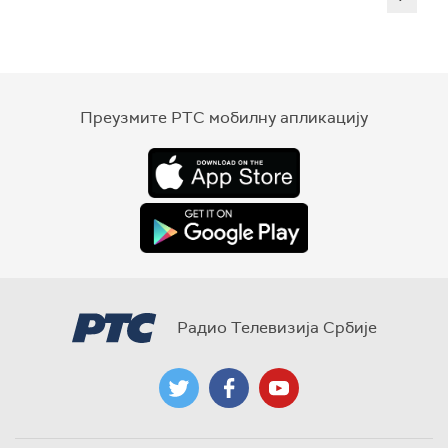
Преузмите РТС мобилну апликацију
Радио Телевизија Србије