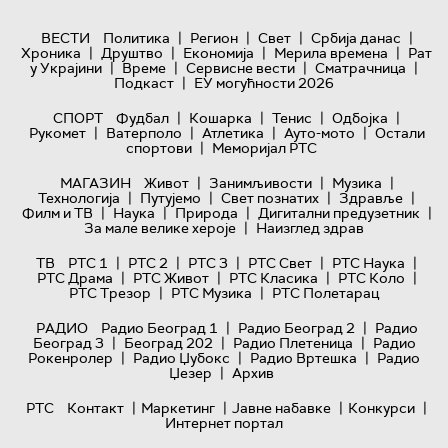
|
|
|
|
ВЕСТИ
Политика
Регион
Свет
Србија данас
|
|
|
|
Хроника
Друштво
Економија
Мерила времена
Рат
|
|
|
|
у Украјини
Време
Сервисне вести
Сматрачница
|
Подкаст
ЕУ могућности 2026
|
|
|
|
СПОРТ
Фудбал
Кошарка
Тенис
Одбојка
|
|
|
|
Рукомет
Ватерполо
Атлетика
Ауто-мото
Остали
|
спортови
Меморијал РТС
|
|
|
МАГАЗИН
Живот
Занимљивости
Музика
|
|
|
|
Технологијa
Путујемо
Свет познатих
Здравље
|
|
|
|
Филм и ТВ
Наука
Природа
Дигитални предузетник
|
За мале велике хероје
Наизглед здрав
|
|
|
|
|
ТВ
РТС 1
РТС 2
РТС 3
РТС Свет
РТС Наука
|
|
|
|
РТС Драма
РТС Живот
РТС Класика
РТС Коло
|
|
РТС Трезор
РТС Музика
РТС Полетарац
|
|
РАДИО
Радио Београд 1
Радио Београд 2
Радио
|
|
|
Београд 3
Београд 202
Радио Плетеница
Радио
|
|
|
Рокенролер
Радио Џубокс
Радио Вртешка
Радио
|
Џезер
Архив
|
|
|
|
РТС
Контакт
Маркетинг
Јавне набавке
Конкурси
Интернет портал