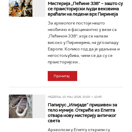
Мистерија „Пећине 338“ – зашто су
се праисторијски људи вековима
враћали на ледени врх Пиринеја
За археологе постоји нешто
необично и фасцинантно у вези са
„Пећином 338“, која се налази
високо у Пиринејима, на југозападу
Европе. Колико год да је удаљена и
негостољубива, чини се да су се
праисторијски...
Прочитај
НЕДЕЉА, 10. МАЈ 2026, 10:00 -> 10:45
Папирус „Илијаде” пришивен за
тело мумије: Откриће из Египта
отвара нову мистерију античког
света
Археолози у Египту открили су