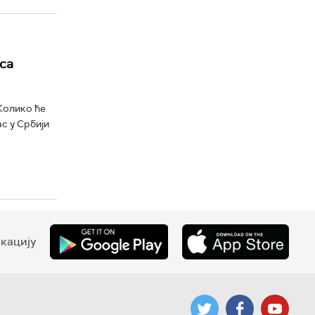
са
 Колико ће
с у Србији
кацију