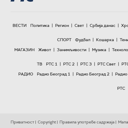
|
|
|
|
ВЕСТИ
Политика
Регион
Свет
Србија данас
Хр
|
|
СПОРТ
Фудбал
Кошарка
Тен
|
|
|
МАГАЗИН
Живот
Занимљивости
Музика
Техноло
|
|
|
|
ТВ
РТС 1
РТС 2
РТС 3
РТС Свет
РТ
|
|
РАДИО
Радио Београд 1
Радио Београд 2
Радио
РТС
Приватност
Copyright
Правила употребе садржаја
Мапа
|
|
|