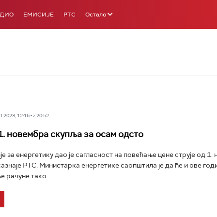
АДИО
ЕМИСИЈЕ
РТС
Остало
2023, 12:16 -> 20:52
 1. новембра скупља за осам одсто
е за енергетику дао је сагласност на повећање цене струје од 1.
сазнаје РТС. Министарка енергетике саопштила је да ће и ове год
 рачуне тако...