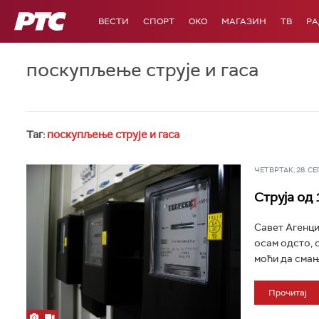
РТС
ВЕСТИ
СПОРТ
OKO
МАГАЗИН
ТВ
Р
поскупљење струје и гаса
Таг:
поскупљење струје и гаса
ЧЕТВРТАК, 28. СЕП 
Струја од
Савет Агенциј
осам одсто, 
моћи да смање
Прочитај