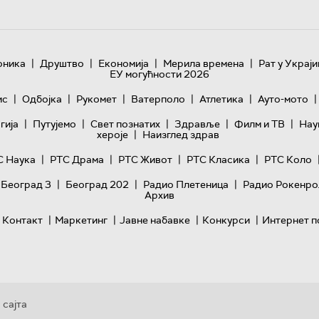
|
|
|
|
оника
Друштво
Економија
Мерила времена
Рат у Украји
ЕУ могућности 2026
|
|
|
|
|
|
ис
Одбојка
Рукомет
Ватерполо
Атлетика
Ауто-мото
|
|
|
|
|
гијa
Путујемо
Свет познатих
Здравље
Филм и ТВ
Нау
|
хероје
Наизглед здрав
|
|
|
|
С Наука
РТС Драма
РТС Живот
РТС Класика
РТС Коло
|
|
|
 Београд 3
Београд 202
Радио Плетеница
Радио Рокенро
Архив
|
|
|
|
Контакт
Маркетинг
Јавне набавке
Конкурси
Интернет п
 сајта