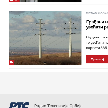
ПОНЕДЕЉАК, 01. МА
Грађани н
увећати р
Од данас, и з
то увећати м
користи 335.
Прочитај
Радио Телевизија Србије