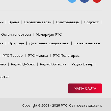
|
|
|
|
|
ни
Време
Сервисне вести
Сматрачница
Подкаст
|
Остали спортови
Меморијал РТС
|
|
|
ка
Природа
Дигитални предузетник
За мале велике
|
|
|
РТС Трезор
РТС Музика
РТС Полетарац
|
|
|
|
лер
Радио Џубокс
Радио Вртешка
Радио Џезер
ортал
МАПА САЈТА
Copyright © 2008 - 2026 РТС. Сва права задржана.