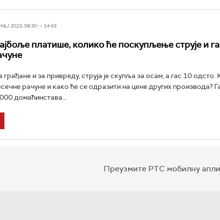
Ј 2023, 08:30 -> 14:43
ајбоље платише, колико ће поскупљење струје и га
ачуне
а грађане и за привреду, струја је скупља за осам, а гас 10 одсто.
есечне рачуне и како ће се одразити на цене других производа? Га
000 домаћинстaва...
Преузмите РТС мобилну апли