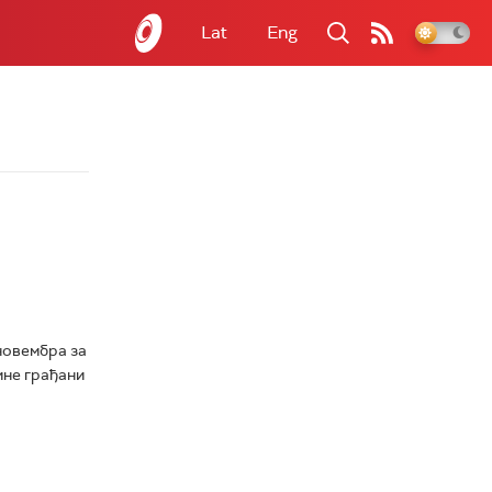
Lat
Eng
 новембра за
ине грађани