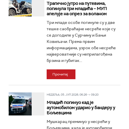
Трагично јутро на путевима,
погинула три младића – МУП
апелује на опрез за воланом
Три младе особе погинуле су у две
тешке саобраћајне несреће које су
се догодиле у Сурчину и Бањи
Ковиљачи. Према првим
информацијама, узрок обе несреће
највероватније су неприлагођена
брзина и губитак...
Прочитај
НЕДЕЉА, 05. ЈУЛ 2026, 06:26 -> 09:20
Младић погинуо кад је
аутомобилом ударио у бандеру у
Бољевцима
Мушкарац преминуо у несрећи у
Бољевцима, када је аутомобилом