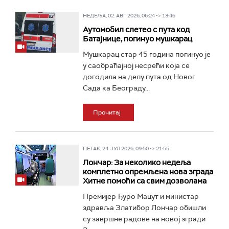
НЕДЕЉА, 02. АВГ 2026, 06:24 -> 13:46
Аутомобил слетео с пута код
Батајнице, погинуо мушкарац
Мушкарац стар 45 година погинуо је
у саобраћајној несрећи која се
догодила на делу пута од Новог
Сада ка Београду...
Прочитај
ПЕТАК, 24. ЈУЛ 2026, 09:50 -> 21:55
Лончар: За неколико недеља
комплетно опремљена нова зграда
Хитне помоћи са свим дозволама
Премијер Ђуро Мацут и министар
здравља Златибор Лончар обишли
су завршне радове на новој згради