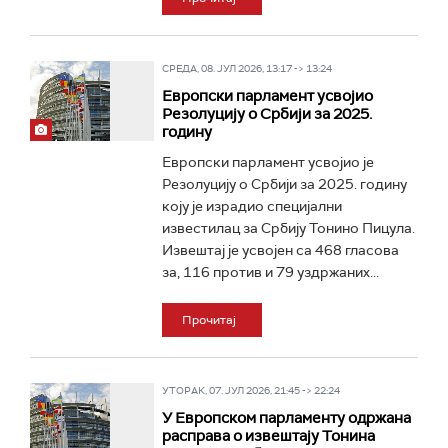
СРЕДА, 08. ЈУЛ 2026, 13:17 -> 13:24
Европски парламент усвојио
Резолуцију о Србији за 2025.
годину
Европски парламент усвојио је
Резолуцију о Србији за 2025. годину
коју је израдио специјални
известилац за Србију Тонино Пицула.
Извештај је усвојен са 468 гласова
за, 116 против и 79 уздржаних...
Прочитај
УТОРАК, 07. ЈУЛ 2026, 21:45 -> 22:24
У Европском парламенту одржана
расправа о извештају Тонина