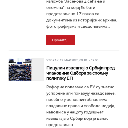
изложба "Јасеновац, сећање и
опомена" на којој ће бити
представљено 17 паноа са
документима из историјских архива,
фотографијама и сведочењима...
Прочитај
УТОРАК, 17. МАР 2026, 09:10 -> 19:00
Пицулин извештај о Србији пред
члановима Одбора за спољну
политику ЕП
Реформе повезане са ЕУ су знатно
успорене или показују назадовање,
посебно у основним областима
владавине права и слободе медија,
наводи се у нацрту годишњег
извештаја о Србији који је данас
представљен...