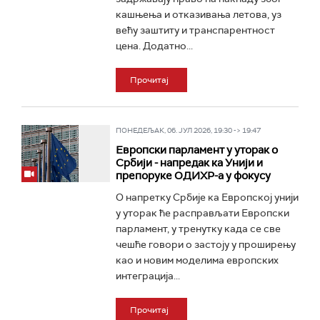
кашњења и отказивања летова, уз
већу заштиту и транспарентност
цена. Додатно...
Прочитај
ПОНЕДЕЉАК, 06. ЈУЛ 2026, 19:30 -> 19:47
Европски парламент у уторак о
Србији - напредак ка Унији и
препоруке ОДИХР-а у фокусу
О напретку Србије ка Европској унији
у уторак ће расправљати Европски
парламент, у тренутку када се све
чешће говори о застоју у проширењу
као и новим моделима европских
интеграција...
Прочитај