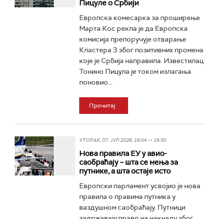
Пицуле о Србији
Европска комесарка за проширење
Марта Кос рекла је да Европска
комисија препоручује отварање
Кластера 3 због позитивних промена
које је Србија направила. Известилац
Тонино Пицула је током излагања
поновио...
Прочитај
УТОРАК, 07. ЈУЛ 2026, 16:04 -> 16:30
Нова правила ЕУ у авио-
саобраћају – шта се мења за
путнике, а шта остаје исто
Европски парламент усвојио је нова
правила о правима путника у
ваздушном саобраћају. Путници
задржавају право на накнаду због