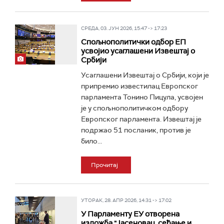
СРЕДА, 03. ЈУН 2026, 15:47 -> 17:23
Спољнополитички одбор ЕП
усвојио усаглашени Извештај о
Србији
Усаглашени Извештај о Србији, који је
припремио известилац Европског
парламента Тонино Пицула, усвојен
је у спољнополитичком одбору
Европског парламента. Извештај је
подржао 51 посланик, против је
било...
Прочитај
УТОРАК, 28. АПР 2026, 14:31 -> 17:02
У Парламенту ЕУ отворена
изложба "Јасеновац, сећање и