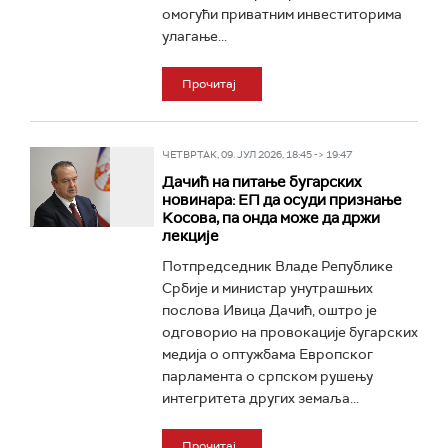
омогући приватним инвеститорима
улагање...
Прочитај
ЧЕТВРТАК, 09. ЈУЛ 2026, 18:45 -> 19:47
Дачић на питање бугарских
новинара: ЕП да осуди признање
Kосова, па онда може да држи
лекције
Потпредседник Владе Републике
Србије и министар унутрашњих
послова Ивица Дачић, оштро је
одговорио на провокације бугарских
медија о оптужбама Европског
парламента о српском рушењу
интегритета других земаља...
Прочитај