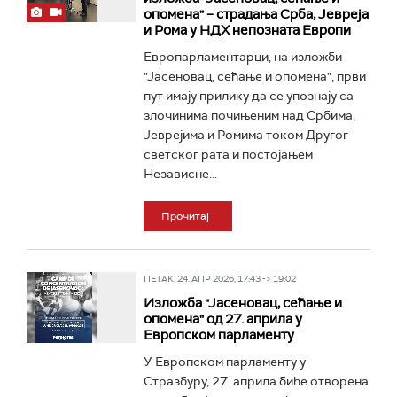
опомена" – страдањa Срба, Јевреја
и Рома у НДХ непозната Европи
Европарламентарци, на изложби
"Јасеновац, сећање и опомена", први
пут имају прилику да се упознају са
злочинима почињеним над Србима,
Јеврејима и Ромима током Другог
светског рата и постојањем
Независне...
Прочитај
ПЕТАК, 24. АПР 2026, 17:43 -> 19:02
Изложба "Јасеновац, сећање и
опомена" од 27. априла у
Европском парламенту
У Европском парламенту у
Стразбуру, 27. априла биће отворена