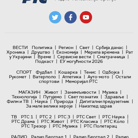
|
|
|
|
ВЕСТИ
Политика
Регион
Свет
Србија данас
|
|
|
|
Хроника
Друштво
Економија
Мерила времена
Рат
|
|
|
|
у Украјини
Време
Сервисне вести
Сматрачница
|
Подкаст
ЕУ могућности 2026
|
|
|
|
СПОРТ
Фудбал
Кошарка
Тенис
Одбојка
|
|
|
|
Рукомет
Ватерполо
Атлетика
Ауто-мото
Остали
|
спортови
Меморијал РТС
|
|
|
МАГАЗИН
Живот
Занимљивости
Музика
|
|
|
|
Технологијa
Путујемо
Свет познатих
Здравље
|
|
|
|
Филм и ТВ
Наука
Природа
Дигитални предузетник
|
За мале велике хероје
Наизглед здрав
|
|
|
|
|
ТВ
РТС 1
РТС 2
РТС 3
РТС Свет
РТС Наука
|
|
|
|
РТС Драма
РТС Живот
РТС Класика
РТС Коло
|
|
РТС Трезор
РТС Музика
РТС Полетарац
|
|
РАДИО
Радио Београд 1
Радио Београд 2
Радио