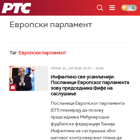
РТС
Европски парламент
Таг:
Европски парламент
ПЕТАК, 31. ЈУЛ 2026, 15:37 -> 15:40
Инфантино све усамљенији:
Посланици Европског парламента
зову председника Фифе на
саслушање
Посланици Европског парламента
(ЕП) планирају да позову
председника Међународне
фудбалске федерације Ђанија
Инфантина на саслушање због
његовог контроверзног плана да