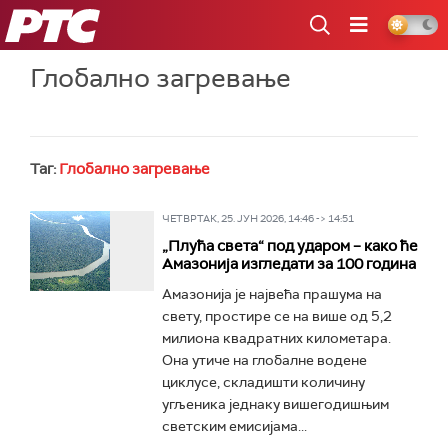
РТС
Глобално загревање
Таг:
Глобално загревање
ЧЕТВРТАК, 25. ЈУН 2026, 14:46 -> 14:51
„Плућа света“ под ударом – како ће
Амазонија изгледати за 100 година
Амазонија је највећа прашума на
свету, простире се на више од 5,2
милиона квадратних километара.
Она утиче на глобалне водене
циклусе, складишти количину
угљеника једнаку вишегодишњим
светским емисијама...