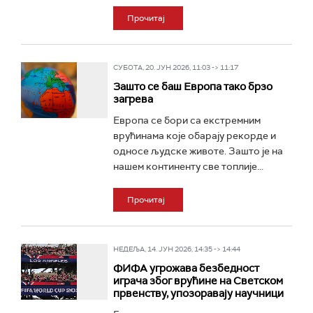
Прочитај
СУБОТА, 20. ЈУН 2026, 11:03 -> 11:17
Зашто се баш Европа тако брзо
загрева
Европа се бори са екстремним
врућинама које обарају рекорде и
односе људске животе. Зашто је на
нашем континенту све топлије...
Прочитај
НЕДЕЉА, 14. ЈУН 2026, 14:35 -> 14:44
ФИФА угрожава безбедност
играча због врућине на Светском
првенству, упозоравају научници