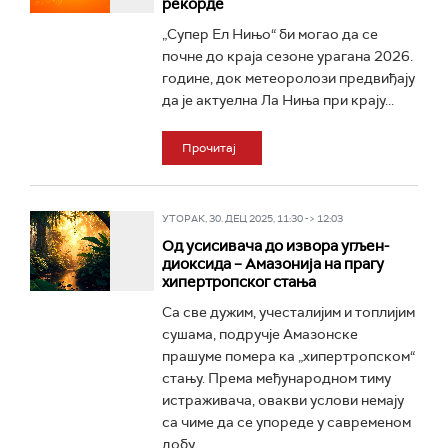
рекорде
„Супер Ел Нињо“ би могао да се
почне до краја сезоне урагана 2026.
године, док метеоролози предвиђају
да је актуелна Ла Ниња при крају...
Прочитај
УТОРАК, 30. ДЕЦ 2025, 11:30 -> 12:03
Од усисивача до извора угљен-
диоксида – Амазонија на прагу
хипертропског стања
Са све дужим, учесталијим и топлијим
сушама, подручје Амазонске
прашуме помера ка „хипертропском“
стању. Према међународном тиму
истраживача, овакви услови немају
са чиме да се упореде у савременом
добу...