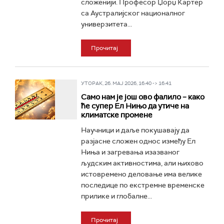
сложенији. Професор Џорџ Картер
са Аустралијског националног
универзитета...
Прочитај
УТОРАК, 26. МАЈ 2026, 16:40 -> 16:41
Само нам је још ово фалило – како
ће супер Ел Нињо да утиче на
климатске промене
Научници и даље покушавају да
разјасне сложен однос између Ел
Ниња и загревања изазваног
људским активностима, али њихово
истовремено деловање има велике
последице по екстремне временске
прилике и глобалне...
Прочитај