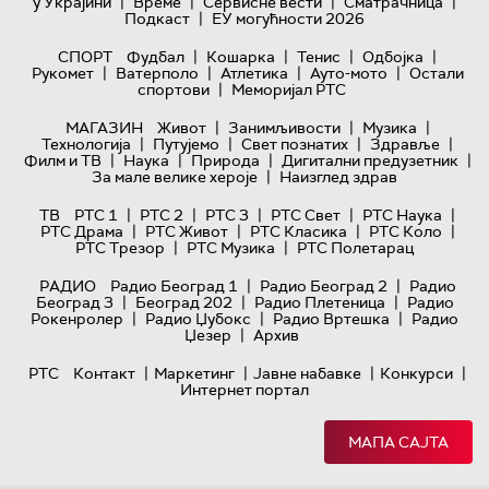
|
|
|
|
у Украјини
Време
Сервисне вести
Сматрачница
|
Подкаст
ЕУ могућности 2026
|
|
|
|
СПОРТ
Фудбал
Кошарка
Тенис
Одбојка
|
|
|
|
Рукомет
Ватерполо
Атлетика
Ауто-мото
Остали
|
спортови
Меморијал РТС
|
|
|
МАГАЗИН
Живот
Занимљивости
Музика
|
|
|
|
Технологијa
Путујемо
Свет познатих
Здравље
|
|
|
|
Филм и ТВ
Наука
Природа
Дигитални предузетник
|
За мале велике хероје
Наизглед здрав
|
|
|
|
|
ТВ
РТС 1
РТС 2
РТС 3
РТС Свет
РТС Наука
|
|
|
|
РТС Драма
РТС Живот
РТС Класика
РТС Коло
|
|
РТС Трезор
РТС Музика
РТС Полетарац
|
|
РАДИО
Радио Београд 1
Радио Београд 2
Радио
|
|
|
Београд 3
Београд 202
Радио Плетеница
Радио
|
|
|
Рокенролер
Радио Џубокс
Радио Вртешка
Радио
|
Џезер
Архив
|
|
|
|
РТС
Контакт
Маркетинг
Јавне набавке
Конкурси
Интернет портал
МАПА САЈТА