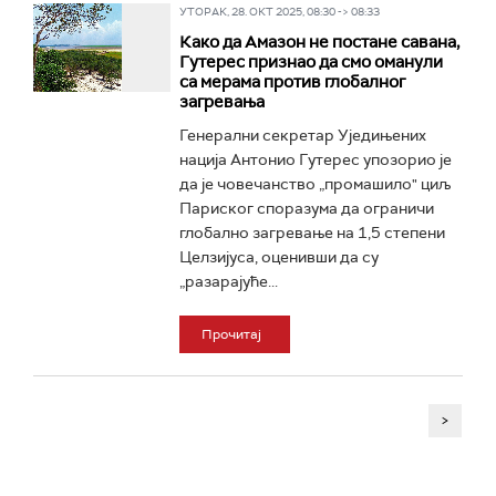
УТОРАК, 28. ОКТ 2025, 08:30 -> 08:33
Како да Амазон не постане савана,
Гутерес признао да смо оманули
са мерама против глобалног
загревања
Генерални секретар Уједињених
нација Антонио Гутерес упозорио је
да је човечанство „промашило" циљ
Париског споразума да ограничи
глобално загревање на 1,5 степени
Целзијуса, оценивши да су
„разарајуће...
Прочитај
>