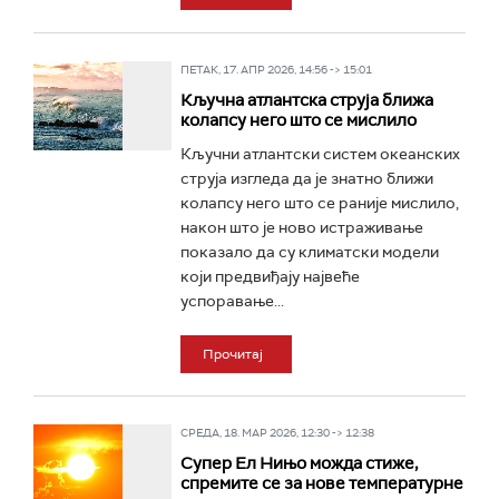
ПЕТАК, 17. АПР 2026, 14:56 -> 15:01
Кључна атлантска струја ближа
колапсу него што се мислило
Кључни атлантски систем океанских
струја изгледа да је знатно ближи
колапсу него што се раније мислило,
након што је ново истраживање
показало да су климатски модели
који предвиђају највеће
успоравање...
Прочитај
СРЕДА, 18. МАР 2026, 12:30 -> 12:38
Супер Ел Нињо можда стиже,
спремите се за нове температурне