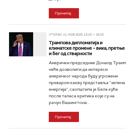
Прочитај
УТОРАК, 11. НОВ 2025, 13:15 -> 16:15
Трампова дипломатија и
климатске промене – вика, претње
и бег од стварности
Амерички председник Доналд Трамп
неће дозволити да интереси
америчког народа буду угрожени
преваром какву представља "зелена
енергија", саопштила је Бела кућа
после таласа критика које су на
рачун Вашингтона...
Прочитај