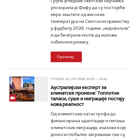
Група угледних светских научника
упозорила је Фифу да су постојеће
мере заштите од високих
температура на Светском првенству
у фудбалу 2026. године „недовољне“
и да би играче могле да изложе
озбиљном ризику...
Прочитај
УТОРАК, 02. ЈУН 2026, 14:35 -> 14:42
Аустралијски експерт за
климатске промене: Топлотни
таласи, суше и миграције постају
нова реалност
Од климатских катастрофа до
финансирања адаптације и питања
климатских миграција, изазови које
доноси глобално загревање све су