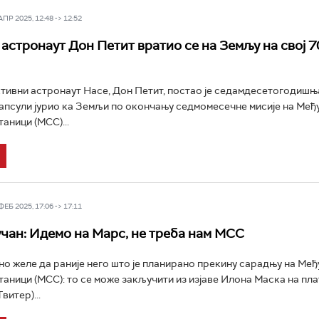
Р 2025, 12:48 -> 12:52
астронаут Дон Петит вратио се на Земљу на свој 7
ктивни астронаут Насе, Дон Петит, постао је седамдесетогодишња
апсули јурио ка Земљи по окончању седмомесечне мисије на Међ
аници (МСС)...
Б 2025, 17:06 -> 17:11
чан: Идемо на Марс, не треба нам МСС
о желе да раније него што је планирано прекину сарадњу на Ме
таници (МСС): то се може закључити из изјаве Илона Маска на п
витер)...