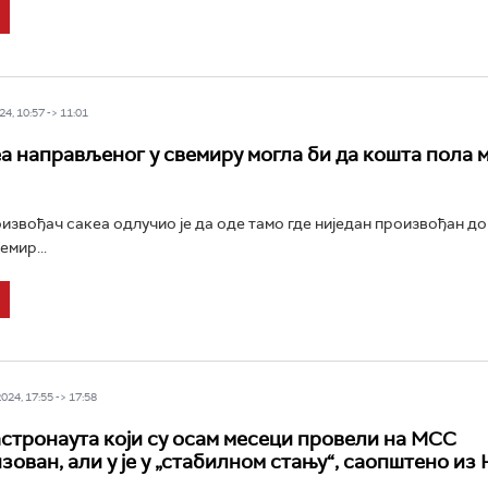
4, 10:57 -> 11:01
а направљеног у свемиру могла би да кошта пола 
извођач сакеа одлучио је да оде тамо где ниједан произвођан до 
емир...
24, 17:55 -> 17:58
астронаута који су осам месеци провели на МСС
зован, али у је у „стабилном стању“, саопштено из