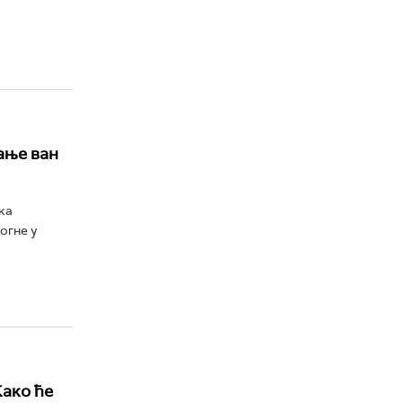
ање ван
ка
огне у
Како ће