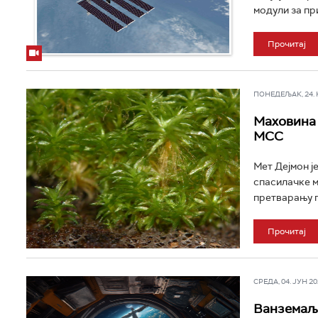
модули за пр
Прочитај
ПОНЕДЕЉАК, 24. НО
Маховина 
МСС
Мет Дејмон ј
спасилачке м
претварању п
Прочитај
СРЕДА, 04. ЈУН 202
Ванземаљц