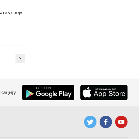
те у своју
>
кацију