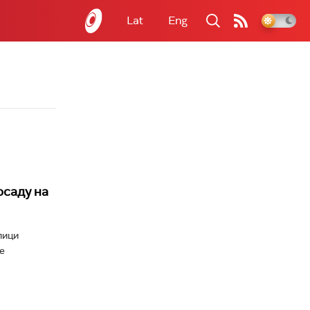
Lat
Eng
осаду на
лици
е