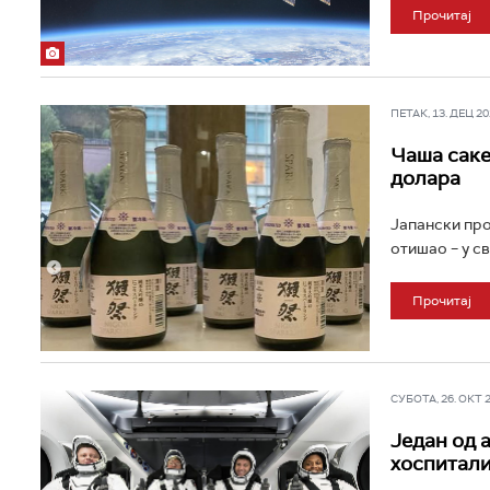
Прочитај
ПЕТАК, 13. ДЕЦ 202
Чаша саке
долара
Јапански про
отишао – у св
Прочитај
СУБОТА, 26. ОКТ 20
Један од 
хоспитали