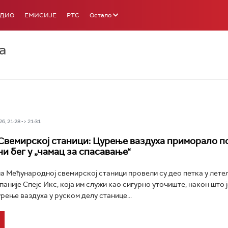
АДИО
ЕМИСИЈЕ
РТС
Остало
а
6, 21:28 -> 21:31
Свемирској станици: Цурење ваздуха приморало п
и бег у „чамац за спасавање“
а Међународној свемирској станици провели су део петка у лете
аније Спејс Икс, која им служи као сигурно уточиште, након што ј
рење ваздуха у руском делу станице...