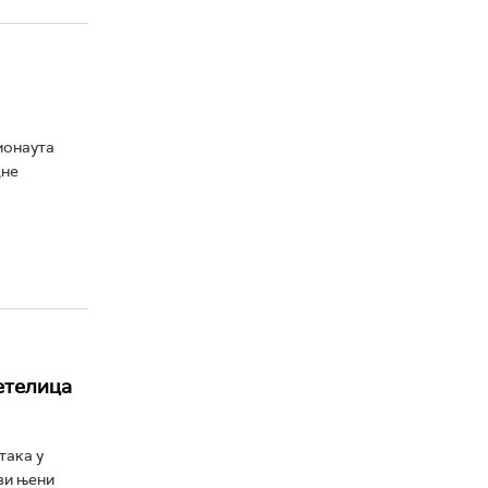
монаута
дне
етелица
така у
сви њени