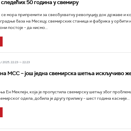
 следећих 50 година у свемиру
се мора припремити за свеобухватну револуцију док државе и к
изградње база на Месецу, свемирских станица и фабрика у орбити
они постоје – да нисмо...
 2025, 22:23 -> 22:23
на МСС – још једна свемирска шетња искључиво ж
а Ен Меклејн, која је пропустила свемирску шетњу због проблем
мирског одела, добила је другу прилику – шест година касније...