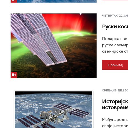
ЧЕТВРТАК, 22. ЈАН 
Руски кос
Поларна свет
руске свемир
свемирске ст
Прочитај
СРЕДА, 03. ДЕЦ 202
Историјск
истовреме
Међународна 
својој истори