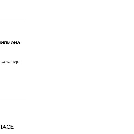
милиона
сада није
 НАСЕ