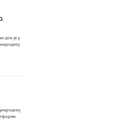
0.
к док је у
ународној
ђународној
латформи