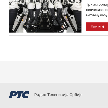
Три астронау
неочекивано 
матичну базу 
Прочитај
Радио Телевизија Србије