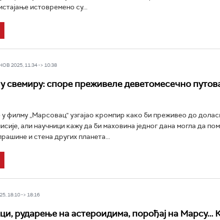
истајање истовремено су...
В 2025, 11:34 -> 10:38
у свемиру: споре преживеле деветомесечно путов
е у филму „Марсовац" узгајао кромпир како би преживео до долас
исије, али научници кажу да би маховина једног дана могла да пом
рашине и стена других планета...
5, 18:10 -> 18:16
и, рударење на астероидима, порођај на Марсу... 