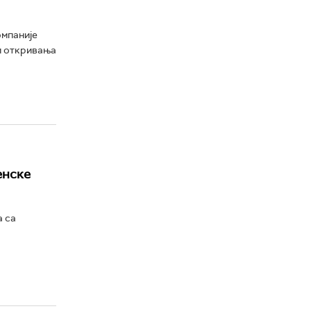
омпаније
 и откривања
енске
а са