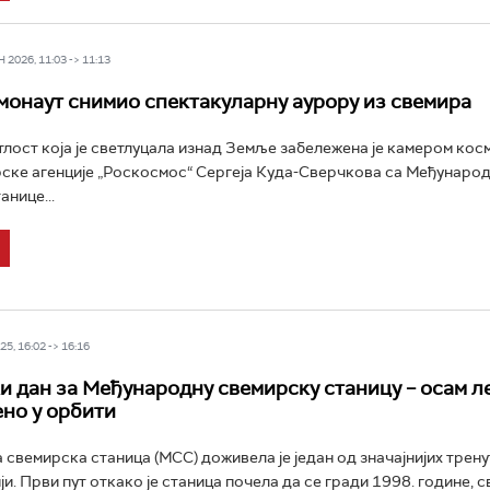
2026, 11:03 -> 11:13
монаут снимио спектакуларну аурору из свемира
лост која је светлуцала изнад Земље забележена је камером кос
ске агенције „Роскосмос“ Сергеја Куда-Сверчкова са Међунаро
анице...
5, 16:02 -> 16:16
и дан за Међународну свемирску станицу – осам л
но у орбити
свемирска станица (МСС) доживела је један од значајнијих трену
ји. Први пут откако је станица почела да се гради 1998. године, 