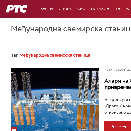
РТС
ВЕСТИ
СПОРТ
OKO
МАГАЗИН
ТВ
Р
Међународна свемирска станиц
Таг:
Међународна свемирска станица
ПЕТАК, 05. ЈУН 202
Аларм на 
привремен
Астронаути н
„Драгон“ комп
откривено цу
Прочитај