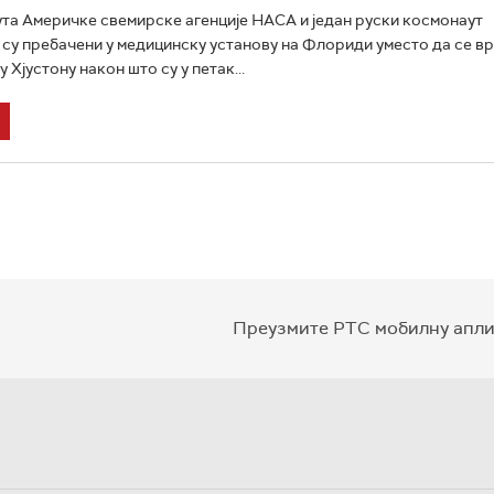
та Америчке свемирске агенције НАСА и један руски космонаут
су пребачени у медицинску установу на Флориди уместо да се вра
у Хјустону након што су у петак...
Преузмите РТС мобилну апли