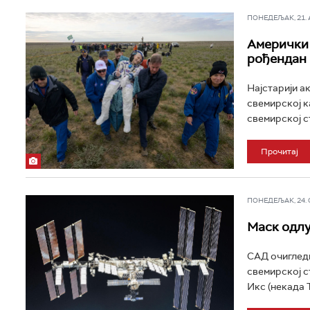
ПОНЕДЕЉАК, 21. АП
Амерички 
рођендан
Најстарији а
свемирској к
свемирској ст
Прочитај
ПОНЕДЕЉАК, 24. ФЕ
Маск одлу
САД очигледн
свемирској с
Икс (некада Т