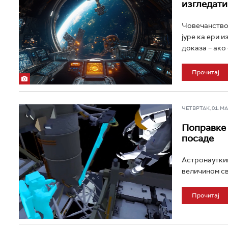
изгледати
Човечанство 
јуре ка ери 
доказа – ако 
Прочитај
ЧЕТВРТАК, 01. МАЈ
Поправке 
посаде
Астронауткињ
величином све
Прочитај