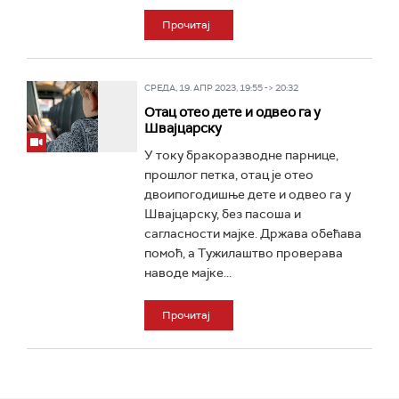
Прочитај
СРЕДА, 19. АПР 2023, 19:55 -> 20:32
Отац отео дете и одвео га у
Швајцарску
У току бракоразводне парнице,
прошлог петка, отац је отео
двоипогодишње дете и одвео га у
Швајцарску, без пасоша и
сагласности мајке. Држава обећава
помоћ, а Тужилаштво проверава
наводе мајке...
Прочитај