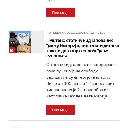
Прочитај
ПОНЕДЕЉАК, 08. ДЕЦ 2025, 07:12 -> 11:23
Пуштено стотину киднапованих
ђака у Нигерији, непознати детаљи
како је договор о ослобађању
склопљен
Сторину киднапованих нигеријских
ђака пушено је на слободу,
саопштиле су нигеријске власти.
Више од 300 деце и 12 запослених
киднаповано је 21. новембра из
католичке школе Света Марија...
Прочитај