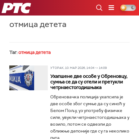
РТС
отмица детета
Таг:
отмица детета
УТОРАК, 10. МАР 2026, 14:04 -> 14:09
Ухапшене две особе у Обреновцу,
сумњa се да су отели и претукли
четрнаестогодишњака
Обреновачка полиција ухапсила је
две особе због сумње да су синоћ у
Белом Пољу, уз употребу физичке
силе, увукли четрнаестогодишњака у
возило, потом се одвезли до
оближње депоније где су га неколико
пута...