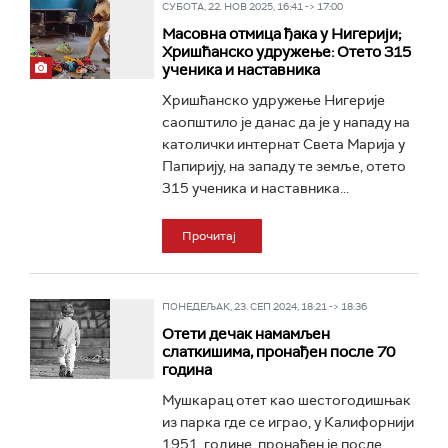
СУБОТА, 22. НОВ 2025, 16:41 -> 17:00
Масовна отмица ђака у Нигерији;
Хришћанско удружење: Отето 315
ученика и наставника
Хришћанско удружење Нигерије
саопштило је данас да је у нападу на
католички интернат Света Марија у
Папирију, на западу те земље, отето
315 ученика и наставника...
Прочитај
ПОНЕДЕЉАК, 23. СЕП 2024, 18:21 -> 18:36
Отети дечак намамљен
слаткишима, пронађен после 70
година
Мушкарац отет као шестогодишњак
из парка где се играо, у Калифорнији
1951. године, пронађен је после