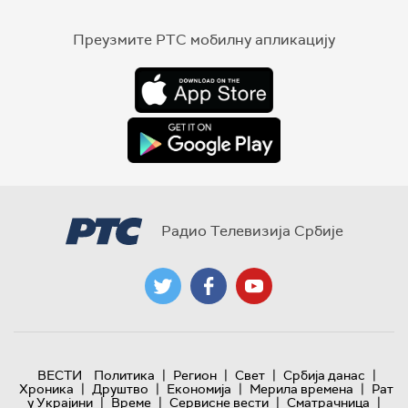
Преузмите РТС мобилну апликацију
Радио Телевизија Србије
|
|
|
|
ВЕСТИ
Политика
Регион
Свет
Србија данас
|
|
|
|
Хроника
Друштво
Економија
Мерила времена
Рат
|
|
|
|
у Украјини
Време
Сервисне вести
Сматрачница