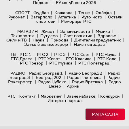
|
Подкаст
ЕУ могућности 2026
|
|
|
|
СПОРТ
Фудбал
Кошарка
Тенис
Одбојка
|
|
|
|
Рукомет
Ватерполо
Атлетика
Ауто-мото
Остали
|
спортови
Меморијал РТС
|
|
|
МАГАЗИН
Живот
Занимљивости
Музика
|
|
|
|
Технологијa
Путујемо
Свет познатих
Здравље
|
|
|
|
Филм и ТВ
Наука
Природа
Дигитални предузетник
|
За мале велике хероје
Наизглед здрав
|
|
|
|
|
ТВ
РТС 1
РТС 2
РТС 3
РТС Свет
РТС Наука
|
|
|
|
РТС Драма
РТС Живот
РТС Класика
РТС Коло
|
|
РТС Трезор
РТС Музика
РТС Полетарац
|
|
РАДИО
Радио Београд 1
Радио Београд 2
Радио
|
|
|
Београд 3
Београд 202
Радио Плетеница
Радио
|
|
|
Рокенролер
Радио Џубокс
Радио Вртешка
Радио
|
Џезер
Архив
|
|
|
|
РТС
Контакт
Маркетинг
Јавне набавке
Конкурси
Интернет портал
МАПА САЈТА