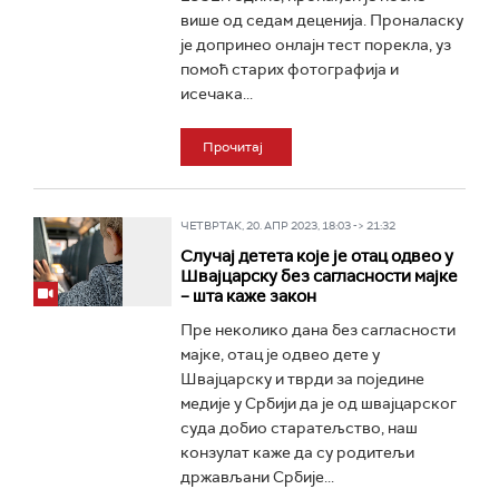
више од седам деценија. Проналаску
је допринео онлајн тест порекла, уз
помоћ старих фотографија и
исечака...
Прочитај
ЧЕТВРТАК, 20. АПР 2023, 18:03 -> 21:32
Случај детета које је отац одвео у
Швајцарску без сагласности мајке
– шта каже закон
Пре неколико дана без сагласности
мајке, отац је одвео дете у
Швајцарску и тврди за поједине
медије у Србији да је од швајцарског
суда добио старатељство, наш
конзулат каже да су родитељи
држављани Србије...